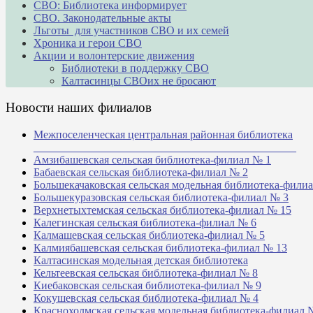
СВО: Библиотека информирует
СВО. Законодательные акты
Льготы для участников СВО и их семей
Хроника и герои СВО
Акции и волонтерские движения
Библиотеки в поддержку СВО
Калтасинцы СВОих не бросают
Новости наших филиалов
Межпоселенческая центральная районная библиотека
_______________________________________________
Амзибашевская сельская библиотека-филиал № 1
Бабаевская сельская библиотека-филиал № 2
Большекачаковская сельская модельная библиотека-фили
Большекуразовская сельская библиотека-филиал № 3
Верхнетыхтемская сельская библиотека-филиал № 15
Калегинская сельская библиотека-филиал № 6
Калмашевская сельская библиотека-филиал № 5
Калмиябашевская сельская библиотека-филиал № 13
Калтасинская модельная детская библиотека
Кельтеевская сельская библиотека-филиал № 8
Киебаковская сельская библиотека-филиал № 9
Кокушевская сельская библиотека-филиал № 4
Краснохолмская сельская модельная библиотека-филиал 