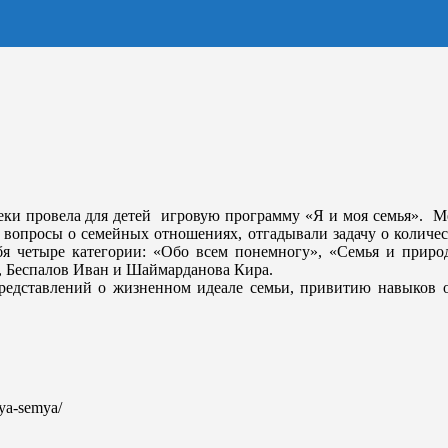
еки провела для детей игровую программу «Я и моя семья». Ме
а вопросы о семейных отношениях, отгадывали задачу о количе
бя четыре категории: «Обо всем понемногу», «Семья и природ
, Беспалов Иван и Шаймарданова Кира.
редставлений о жизненном идеале семьи, привитию навыков о
oya-semya/