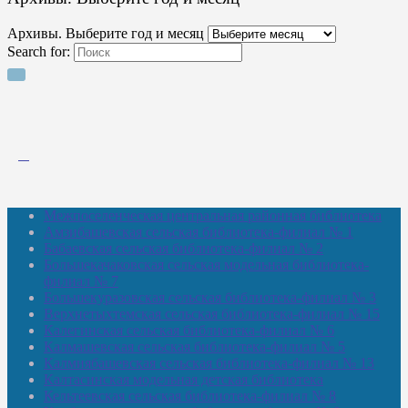
Архивы. Выберите год и месяц
Search for:
Межпоселенческая центральная районная библиотека
Амзибашевская сельская библиотека-филиал № 1
Бабаевская сельская библиотека-филиал № 2
Большекачаковская сельская модельная библиотека-
филиал № 7
Большекуразовская сельская библиотека-филиал № 3
Верхнетыхтемская сельская библиотека-филиал № 15
Калегинская сельская библиотека-филиал № 6
Калмашевская сельская библиотека-филиал № 5
Калмиябашевская сельская библиотека-филиал № 13
Калтасинская модельная детская библиотека
Кельтеевская сельская библиотека-филиал № 8