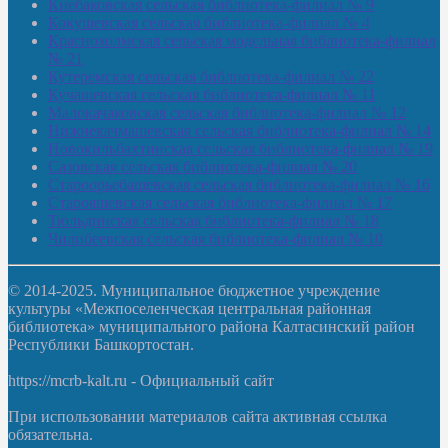
Киебаковская сельская библиотека-филиал № 9
Кокушевская сельская библиотека-филиал № 4
Краснохолмская сельская модельная библиотека-филиал
№ 21
Кутеремская сельская библиотека-филиал № 22
Кучашевская сельская библиотека-филиал № 11
Малокачаковская сельская библиотека-филиал № 12
Нижнекачмашевская сельская библиотека-филиал № 14
Новокильбахтинская сельская библиотека-филиал № 19
Сазовская сельская библиотека-филиал № 20
Староорьебашевская сельская библиотека-филиал № 16
Старояшевская сельская библиотека-филиал № 17
Тюльдинская сельская библиотека-филиал № 18
Чилибеевская сельская библиотека-филиал № 10
© 2014-2025. Муниципальное бюджетное учреждение
культуры «Межпоселенческая центральная районная
библиотека» муниципального района Калтасинский район
Республики Башкортостан.
https://mcrb-kalt.ru - Официальный сайт
При использовании материалов сайта активная ссылка
обязательна.