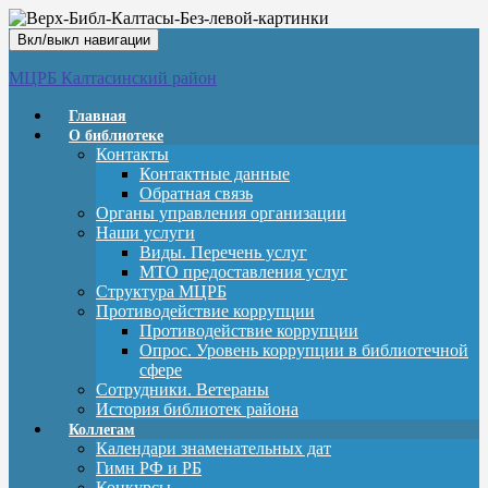
Вкл/выкл навигации
МЦРБ Калтасинский район
Главная
О библиотеке
Контакты
Контактные данные
Обратная связь
Органы управления организации
Наши услуги
Виды. Перечень услуг
МТО предоставления услуг
Структура МЦРБ
Противодействие коррупции
Противодействие коррупции
Опрос. Уровень коррупции в библиотечной
сфере
Сотрудники. Ветераны
История библиотек района
Коллегам
Календари знаменательных дат
Гимн РФ и РБ
Конкурсы