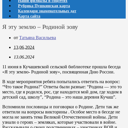
Наши филиалы в соцсетях
Рубрика Пушкинская карта
Календари знаменательных дат
Карта сайта
Я эту землю – Родиной зову
от
Татьяна Васильева
13.06.2024
13.06.2024
11 июня в Кучашевской сельской библиотеке прошла беседа
«Я эту землю- Родиной зову», посвященная Дню России.
В ходе мероприятия ребята попытались ответить на вопрос:
“Что такое Родина?” Ответы были разные: “Родина — это то
место, где я родился, рос, где находится мой дом, где ходим в
детский сад, школу”, “Родина – это наша деревня Кучаш”.
Вспомнили пословицы и поговорки о Родине. Дети так же
ответили на вопросы викторины . Особое место в беседе не
могла не занять тема Великой Отечественной войны. Дети
узнали о героях – земляках, которые участвовали в войне.
Рассказывали о своих родственниках – участниках ВОВ и