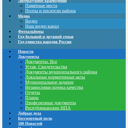
Литературное краеведение
Памятные места
Поэты и писатели района
Медиа
Видео
Наш видео канал
Фотоальбомы
Год большой и дружной семьи
Год единства народов России
Новости
Документы
Документы. Все
Устав, Свидетельства
Документы муниципального района
Локальные нормативные акты
Муниципальное задание
Независимая оценка качества
Отчеты
Планы
Профсоюзные документы
Республиканские НПА
Добрые дела
Бессмертный полк
100 Новостей