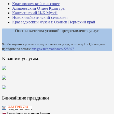
Краснохолмский сельсовет
Альшеевский Отдел Культуры
Калтасинский И-К Музей
Новокильбахтинский сельсовет
Краеведческий музей г. Оханск Пермский край
Оценка качества условий предоставления услуг
Чтобы оценить условия предо-ставления услуг, используйте QR-код или
пройдите по ссылке
bus.gov.ru/qrcode/rate/225397
К вашим услугам:
Ближайшие праздники
Ближайшие праздники России