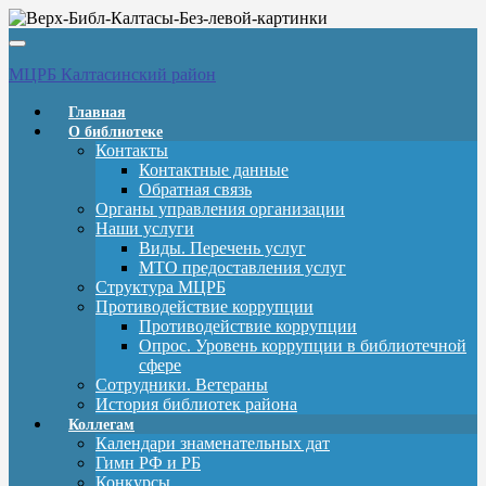
Вкл/
выкл
МЦРБ Калтасинский район
навигации
Главная
О библиотеке
Контакты
Контактные данные
Обратная связь
Органы управления организации
Наши услуги
Виды. Перечень услуг
МТО предоставления услуг
Структура МЦРБ
Противодействие коррупции
Противодействие коррупции
Опрос. Уровень коррупции в библиотечной
сфере
Сотрудники. Ветераны
История библиотек района
Коллегам
Календари знаменательных дат
Гимн РФ и РБ
Конкурсы