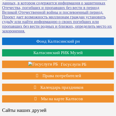
Фонд Калтасинский рн
Калтасинский РИК Музей
Госуслуги РБ
Права потребителей
Календарь праздников
Мы на карте Калтасов
Сайты наших друзей