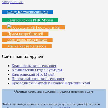
Фонд Калтасинский рн
Калтасинский РИК Музей
Госуслуги РБ
Права потребителей
Календарь праздников
Мы на карте Калтасов
Сайты наших друзей
Краснохолмский сельсовет
Альшеевский Отдел Культуры
Калтасинский И-К Музей
Новокильбахтинский сельсовет
Краеведческий музей г. Оханск Пермский край
Оценка качества условий предоставления услуг
Чтобы оценить условия предо-ставления услуг, используйте QR-код или