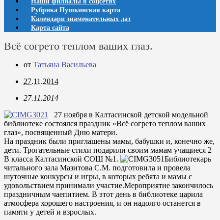
Наши филиалы в соцсетях
Рубрика Пушкинская карта
Календари знаменательных дат
Карта сайта
Всё согрето теплом ваших глаз.
от
Татьяна Васильева
27.11.2014
27.11.2014
27 ноября в Калтасинской детской модельной
библиотеке состоялся праздник «Всё согрето теплом ваших
глаз», посвященный Дню матери.
На праздник были приглашены мамы, бабушки и, конечно же,
дети. Трогательные стихи подарили своим мамам учащиеся 2
В класса Калтасинской СОШ №1.
Библиотекарь
читального зала Мазитова С.М. подготовила и провела
шуточные конкурсы и игры, в которых ребята и мамы с
удовольствием принимали участие.Мероприятие закончилось
праздничным чаепитием. В этот день в библиотеке царила
атмосфера хорошего настроения, и он надолго останется в
памяти у детей и взрослых.