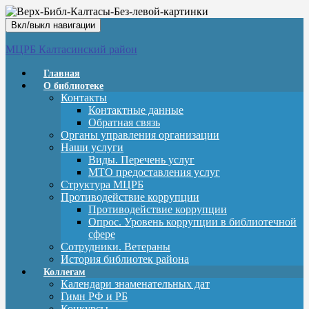
Вкл/выкл навигации
МЦРБ Калтасинский район
Главная
О библиотеке
Контакты
Контактные данные
Обратная связь
Органы управления организации
Наши услуги
Виды. Перечень услуг
МТО предоставления услуг
Структура МЦРБ
Противодействие коррупции
Противодействие коррупции
Опрос. Уровень коррупции в библиотечной
сфере
Сотрудники. Ветераны
История библиотек района
Коллегам
Календари знаменательных дат
Гимн РФ и РБ
Конкурсы