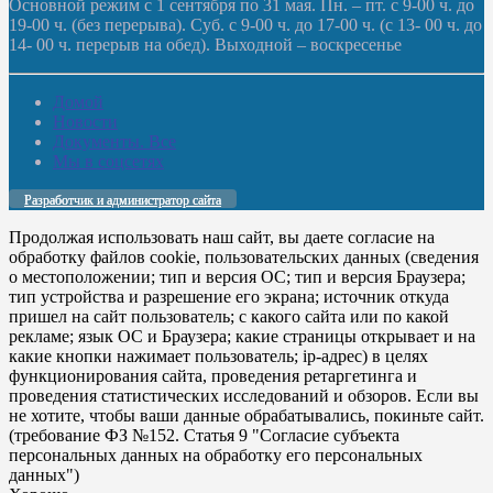
Основной режим с 1 сентября по 31 мая. Пн. – пт. с 9-00 ч. до
19-00 ч. (без перерыва). Суб. с 9-00 ч. до 17-00 ч. (с 13- 00 ч. до
14- 00 ч. перерыв на обед). Выходной – воскресенье
Домой
Новости
Документы. Все
Мы в соцсетях
Разработчик и администратор сайта
Продолжая использовать наш сайт, вы даете согласие на
обработку файлов cookie, пользовательских данных (сведения
о местоположении; тип и версия ОС; тип и версия Браузера;
тип устройства и разрешение его экрана; источник откуда
пришел на сайт пользователь; с какого сайта или по какой
рекламе; язык ОС и Браузера; какие страницы открывает и на
какие кнопки нажимает пользователь; ip-адрес) в целях
функционирования сайта, проведения ретаргетинга и
проведения статистических исследований и обзоров. Если вы
не хотите, чтобы ваши данные обрабатывались, покиньте сайт.
(требование ФЗ №152. Статья 9 "Согласие субъекта
персональных данных на обработку его персональных
данных")