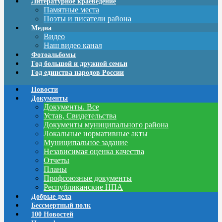
Литературное краеведение
Памятные места
Поэты и писатели района
Медиа
Видео
Наш видео канал
Фотоальбомы
Год большой и дружной семьи
Год единства народов России
Новости
Документы
Документы. Все
Устав, Свидетельства
Документы муниципального района
Локальные нормативные акты
Муниципальное задание
Независимая оценка качества
Отчеты
Планы
Профсоюзные документы
Республиканские НПА
Добрые дела
Бессмертный полк
100 Новостей