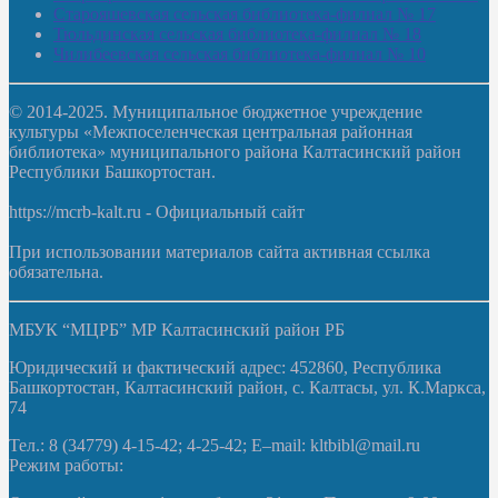
Старояшевская сельская библиотека-филиал № 17
Тюльдинская сельская библиотека-филиал № 18
Чилибеевская сельская библиотека-филиал № 10
© 2014-2025. Муниципальное бюджетное учреждение
культуры «Межпоселенческая центральная районная
библиотека» муниципального района Калтасинский район
Республики Башкортостан.
https://mcrb-kalt.ru - Официальный сайт
При использовании материалов сайта активная ссылка
обязательна.
МБУК “МЦРБ” МР Калтасинский район РБ
Юридический и фактический адрес: 452860, Республика
Башкортостан, Калтасинский район, с. Калтасы, ул. К.Маркса,
74
Тел.: 8 (34779) 4-15-42; 4-25-42; E–mail: kltbibl@mail.ru
Режим работы: