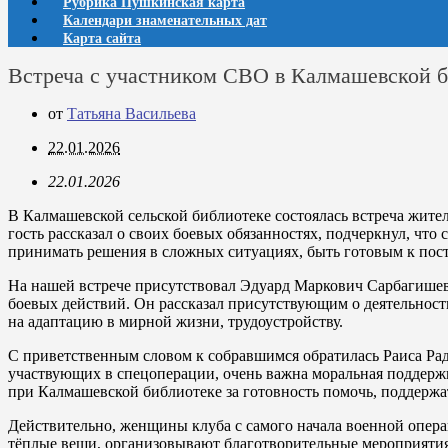
Рубрика Пушкинская карта
Календари знаменательных дат
Карта сайта
Встреча с участником СВО в Калмашевской б
от
Татьяна Васильева
22.01.2026
22.01.2026
В Калмашевской сельской библиотеке состоялась встреча жите
гость рассказал о своих боевых обязанностях, подчеркнул, чт
принимать решения в сложных ситуациях, быть готовым к пос
На нашей встрече присутствовал Эдуард Маркович Сарбагишев
боевых действий. Он рассказал присутствующим о деятельности
на адаптацию в мирной жизни, трудоустройству.
С приветственным словом к собравшимся обратилась Раиса Рад
участвующих в спецоперации, очень важна моральная поддерж
при Калмашевской библиотеке за готовность помочь, поддержа
Действительно, женщины клуба с самого начала военной опер
тёплые вещи, организовывают благотворительные мероприятия