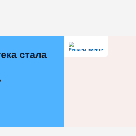
Решаем вместе
ека стала
е