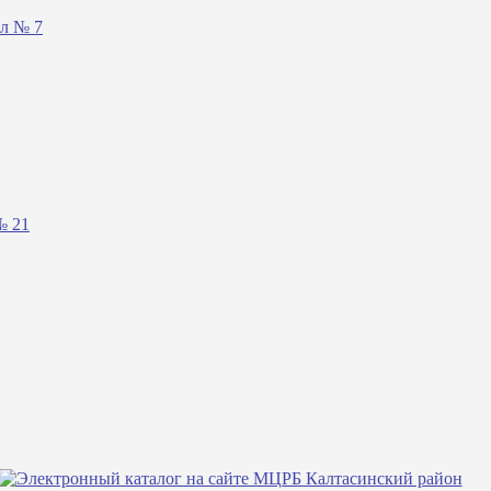
ал № 7
№ 21