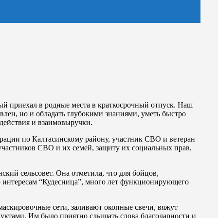
ый приехал в родные места в краткосрочный отпуск. Наш
влен, но и обладать глубокими знаниями, уметь быстро
действия и взаимовыручки.
рации по Калтасинскому району, участник СВО и ветеран
участников СВО и их семей, защиту их социальных прав,
кий сельсовет. Она отметила, что для бойцов,
по интересам “Кудесница”, много лет функционирующего
маскировочные сети, заливают окопные свечи, вяжут
уктами. Им было приятно слышать слова благодарности и