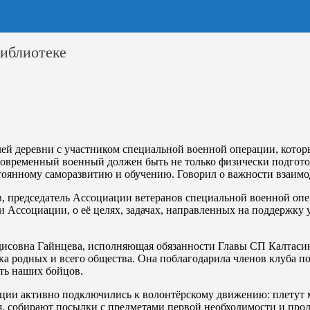
иблиотеке
лей деревни с участником специальной военной операции, котор
о современный военный должен быть не только физически подгото
тоянному саморазвитию и обучению. Говорил о важности взаимо
, председатель Ассоциации ветеранов специальной военной опе
 Ассоциации, о её целях, задачах, направленных на поддержку 
исовна Гайнцева, исполняющая обязанности Главы СП Калтасинс
ка родных и всего общества. Она поблагодарила членов клуба 
ть наших бойцов.
ации активно подключились к волонтёрскому движению: плетут 
, собирают посылки с предметами первой необходимости и прод