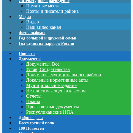
Литературное краеведение
Памятные места
Поэты и писатели района
Медиа
Видео
Наш видео канал
Фотоальбомы
Год большой и дружной семьи
Год единства народов России
Новости
Документы
Документы. Все
Устав, Свидетельства
Документы муниципального района
Локальные нормативные акты
Муниципальное задание
Независимая оценка качества
Отчеты
Планы
Профсоюзные документы
Республиканские НПА
Добрые дела
Бессмертный полк
100 Новостей