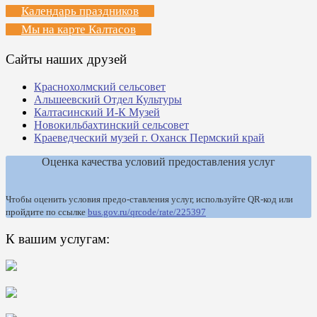
Календарь праздников
Мы на карте Калтасов
Сайты наших друзей
Краснохолмский сельсовет
Альшеевский Отдел Культуры
Калтасинский И-К Музей
Новокильбахтинский сельсовет
Краеведческий музей г. Оханск Пермский край
Оценка качества условий предоставления услуг
Чтобы оценить условия предо-ставления услуг, используйте QR-код или
пройдите по ссылке
bus.gov.ru/qrcode/rate/225397
К вашим услугам: