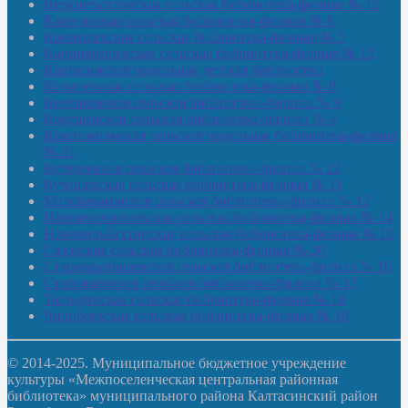
Верхнетыхтемская сельская библиотека-филиал № 15
Калегинская сельская библиотека-филиал № 6
Калмашевская сельская библиотека-филиал № 5
Калмиябашевская сельская библиотека-филиал № 13
Калтасинская модельная детская библиотека
Кельтеевская сельская библиотека-филиал № 8
Киебаковская сельская библиотека-филиал № 9
Кокушевская сельская библиотека-филиал № 4
Краснохолмская сельская модельная библиотека-филиал
№ 21
Кутеремская сельская библиотека-филиал № 22
Кучашевская сельская библиотека-филиал № 11
Малокачаковская сельская библиотека-филиал № 12
Нижнекачмашевская сельская библиотека-филиал № 14
Новокильбахтинская сельская библиотека-филиал № 19
Сазовская сельская библиотека-филиал № 20
Староорьебашевская сельская библиотека-филиал № 16
Старояшевская сельская библиотека-филиал № 17
Тюльдинская сельская библиотека-филиал № 18
Чилибеевская сельская библиотека-филиал № 10
© 2014-2025. Муниципальное бюджетное учреждение
культуры «Межпоселенческая центральная районная
библиотека» муниципального района Калтасинский район