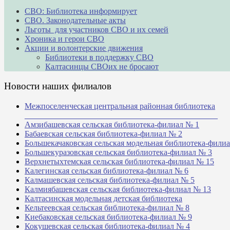
СВО: Библиотека информирует
СВО. Законодательные акты
Льготы для участников СВО и их семей
Хроника и герои СВО
Акции и волонтерские движения
Библиотеки в поддержку СВО
Калтасинцы СВОих не бросают
Новости наших филиалов
Межпоселенческая центральная районная библиотека
_______________________________________________
Амзибашевская сельская библиотека-филиал № 1
Бабаевская сельская библиотека-филиал № 2
Большекачаковская сельская модельная библиотека-фили
Большекуразовская сельская библиотека-филиал № 3
Верхнетыхтемская сельская библиотека-филиал № 15
Калегинская сельская библиотека-филиал № 6
Калмашевская сельская библиотека-филиал № 5
Калмиябашевская сельская библиотека-филиал № 13
Калтасинская модельная детская библиотека
Кельтеевская сельская библиотека-филиал № 8
Киебаковская сельская библиотека-филиал № 9
Кокушевская сельская библиотека-филиал № 4