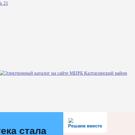
№ 21
Решаем вместе
ека стала