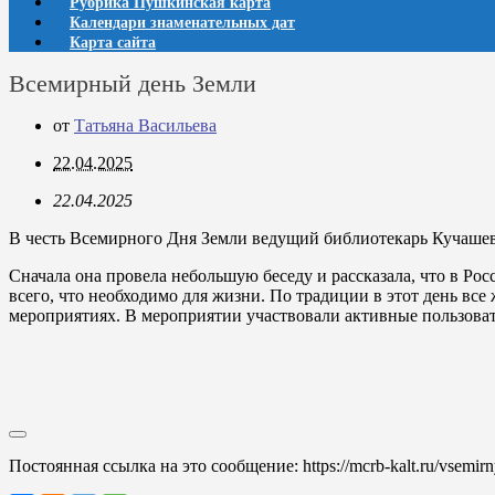
Рубрика Пушкинская карта
Календари знаменательных дат
Карта сайта
Всемирный день Земли
от
Татьяна Васильева
22.04.2025
22.04.2025
В честь Всемирного Дня Земли ведущий библиотекарь Кучашевс
Сначала она провела небольшую беседу и рассказала, что в Ро
всего, что необходимо для жизни. По традиции в этот день вс
мероприятиях. В мероприятии участвовали активные пользова
Постоянная ссылка на это сообщение:
https://mcrb-kalt.ru/vsemir