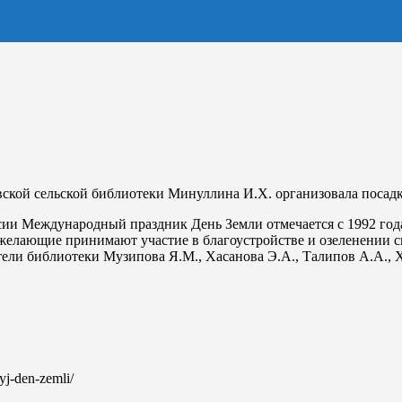
кой сельской библиотеки Минуллина И.Х. организовала посадку
ссии Международный праздник День Земли отмечается с 1992 года
е желающие принимают участие в благоустройстве и озеленении с
тели библиотеки Музипова Я.М., Хасанова Э.А., Талипов А.А.,
nyj-den-zemli/