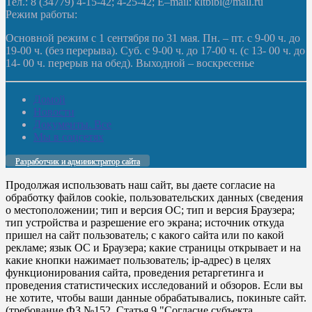
Тел.: 8 (34779) 4-15-42; 4-25-42; E–mail: kltbibl@mail.ru
Режим работы:
Основной режим с 1 сентября по 31 мая. Пн. – пт. с 9-00 ч. до
19-00 ч. (без перерыва). Суб. с 9-00 ч. до 17-00 ч. (с 13- 00 ч. до
14- 00 ч. перерыв на обед). Выходной – воскресенье
Домой
Новости
Документы. Все
Мы в соцсетях
Разработчик и администратор сайта
Продолжая использовать наш сайт, вы даете согласие на
обработку файлов cookie, пользовательских данных (сведения
о местоположении; тип и версия ОС; тип и версия Браузера;
тип устройства и разрешение его экрана; источник откуда
пришел на сайт пользователь; с какого сайта или по какой
рекламе; язык ОС и Браузера; какие страницы открывает и на
какие кнопки нажимает пользователь; ip-адрес) в целях
функционирования сайта, проведения ретаргетинга и
проведения статистических исследований и обзоров. Если вы
не хотите, чтобы ваши данные обрабатывались, покиньте сайт.
(требование ФЗ №152. Статья 9 "Согласие субъекта