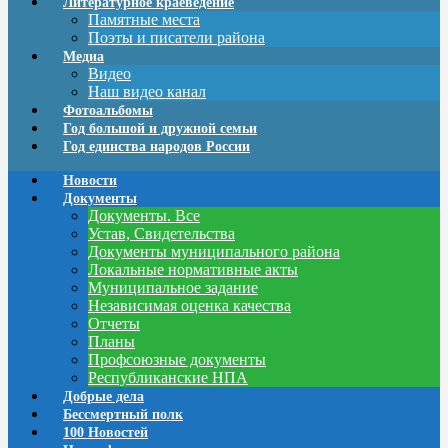
Литературное краеведение
Памятные места
Поэты и писатели района
Медиа
Видео
Наш видео канал
Фотоальбомы
Год большой и дружной семьи
Год единства народов России
Новости
Документы
Документы. Все
Устав, Свидетельства
Документы муниципального района
Локальные нормативные акты
Муниципальное задание
Независимая оценка качества
Отчеты
Планы
Профсоюзные документы
Республиканские НПА
Добрые дела
Бессмертный полк
100 Новостей