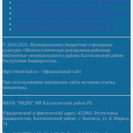
Новокильбахтинская сельская библиотека-филиал № 19
Сазовская сельская библиотека-филиал № 20
Староорьебашевская сельская библиотека-филиал № 16
Старояшевская сельская библиотека-филиал № 17
Тюльдинская сельская библиотека-филиал № 18
Чилибеевская сельская библиотека-филиал № 10
© 2014-2025. Муниципальное бюджетное учреждение
культуры «Межпоселенческая центральная районная
библиотека» муниципального района Калтасинский район
Республики Башкортостан.
https://mcrb-kalt.ru - Официальный сайт
При использовании материалов сайта активная ссылка
обязательна.
МБУК “МЦРБ” МР Калтасинский район РБ
Юридический и фактический адрес: 452860, Республика
Башкортостан, Калтасинский район, с. Калтасы, ул. К.Маркса,
74