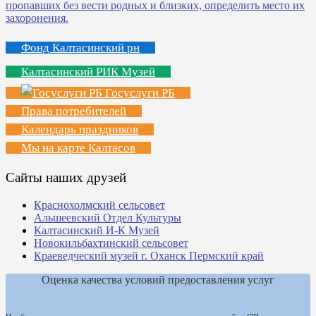
Фонд Калтасинский рн
Калтасинский РИК Музей
Госуслуги РБ
Права потребителей
Календарь праздников
Мы на карте Калтасов
Сайты наших друзей
Краснохолмский сельсовет
Альшеевский Отдел Культуры
Калтасинский И-К Музей
Новокильбахтинский сельсовет
Краеведческий музей г. Оханск Пермский край
Оценка качества условий предоставления услуг