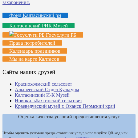
Фонд Калтасинский рн
Калтасинский РИК Музей
Госуслуги РБ
Права потребителей
Календарь праздников
Мы на карте Калтасов
Сайты наших друзей
Краснохолмский сельсовет
Альшеевский Отдел Культуры
Калтасинский И-К Музей
Новокильбахтинский сельсовет
Краеведческий музей г. Оханск Пермский край
Оценка качества условий предоставления услуг
Чтобы оценить условия предо-ставления услуг, используйте QR-код или