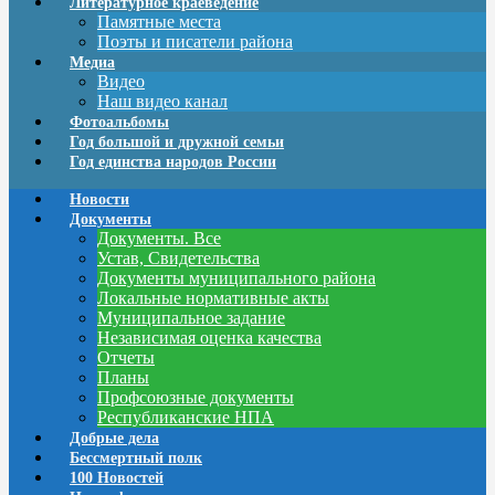
Литературное краеведение
Памятные места
Поэты и писатели района
Медиа
Видео
Наш видео канал
Фотоальбомы
Год большой и дружной семьи
Год единства народов России
Новости
Документы
Документы. Все
Устав, Свидетельства
Документы муниципального района
Локальные нормативные акты
Муниципальное задание
Независимая оценка качества
Отчеты
Планы
Профсоюзные документы
Республиканские НПА
Добрые дела
Бессмертный полк
100 Новостей