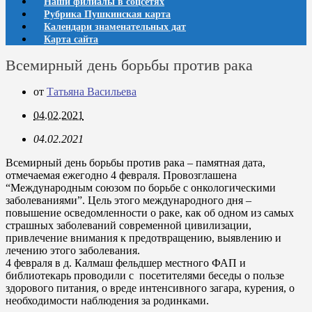
Наши филиалы в соцсетях
Рубрика Пушкинская карта
Календари знаменательных дат
Карта сайта
Всемирный день борьбы против рака
от
Татьяна Васильева
04.02.2021
04.02.2021
Всемирный день борьбы против рака – памятная дата,
отмечаемая ежегодно 4 февраля. Провозглашена
“Международным союзом по борьбе с онкологическими
заболеваниями”. Цель этого международного дня –
повышение осведомленности о раке, как об одном из самых
страшных заболеваний современной цивилизации,
привлечение внимания к предотвращению, выявлению и
лечению этого заболевания.
4 февраля в д. Калмаш фельдшер местного ФАП и
библиотекарь проводили с посетителями беседы о пользе
здорового питания, о вреде интенсивного загара, курения, о
необходимости наблюдения за родинками.