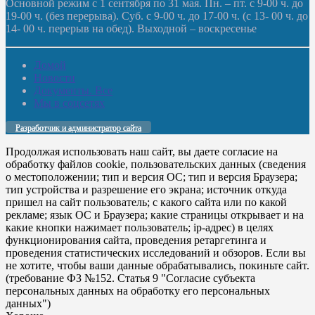
Основной режим с 1 сентября по 31 мая. Пн. – пт. с 9-00 ч. до
19-00 ч. (без перерыва). Суб. с 9-00 ч. до 17-00 ч. (с 13- 00 ч. до
14- 00 ч. перерыв на обед). Выходной – воскресенье
Домой
Новости
Документы. Все
Мы в соцсетях
Разработчик и администратор сайта
Продолжая использовать наш сайт, вы даете согласие на
обработку файлов cookie, пользовательских данных (сведения
о местоположении; тип и версия ОС; тип и версия Браузера;
тип устройства и разрешение его экрана; источник откуда
пришел на сайт пользователь; с какого сайта или по какой
рекламе; язык ОС и Браузера; какие страницы открывает и на
какие кнопки нажимает пользователь; ip-адрес) в целях
функционирования сайта, проведения ретаргетинга и
проведения статистических исследований и обзоров. Если вы
не хотите, чтобы ваши данные обрабатывались, покиньте сайт.
(требование ФЗ №152. Статья 9 "Согласие субъекта
персональных данных на обработку его персональных
данных")