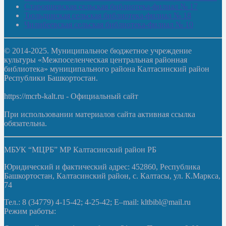
Старояшевская сельская библиотека-филиал № 17
Тюльдинская сельская библиотека-филиал № 18
Чилибеевская сельская библиотека-филиал № 10
© 2014-2025. Муниципальное бюджетное учреждение
культуры «Межпоселенческая центральная районная
библиотека» муниципального района Калтасинский район
Республики Башкортостан.
https://mcrb-kalt.ru - Официальный сайт
При использовании материалов сайта активная ссылка
обязательна.
МБУК “МЦРБ” МР Калтасинский район РБ
Юридический и фактический адрес: 452860, Республика
Башкортостан, Калтасинский район, с. Калтасы, ул. К.Маркса,
74
Тел.: 8 (34779) 4-15-42; 4-25-42; E–mail: kltbibl@mail.ru
Режим работы: