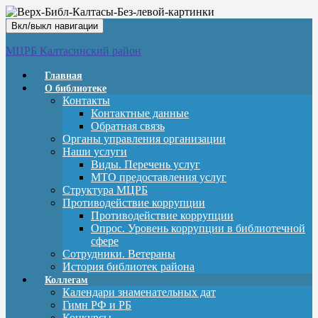
Вкл/выкл навигации
МЦРБ Калтасинский район
Главная
О библиотеке
Контакты
Контактные данные
Обратная связь
Органы управления организации
Наши услуги
Виды. Перечень услуг
МТО предоставления услуг
Структура МЦРБ
Противодействие коррупции
Противодействие коррупции
Опрос. Уровень коррупции в библиотечной
сфере
Сотрудники. Ветераны
История библиотек района
Коллегам
Календари знаменательных дат
Гимн РФ и РБ
Конкурсы