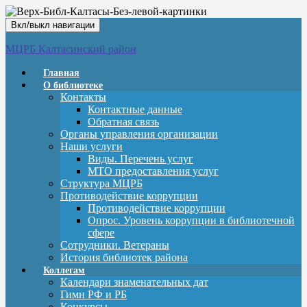
Вкл/выкл навигации
МЦРБ Калтасинский район
Главная
О библиотеке
Контакты
Контактные данные
Обратная связь
Органы управления организации
Наши услуги
Виды. Перечень услуг
МТО предоставления услуг
Структура МЦРБ
Противодействие коррупции
Противодействие коррупции
Опрос. Уровень коррупции в библиотечной
сфере
Сотрудники. Ветераны
История библиотек района
Коллегам
Календари знаменательных дат
Гимн РФ и РБ
Конкурсы