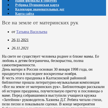
Наши филиалы в соцсетях
Рубрика Пушкинская карта
Календари знаменательных дат
Карта сайта
Все на земле от материнских рук
от
Татьяна Васильева
26.11.2021
26.11.2021
На свете не существует человека роднее и ближе мамы. Ее
любовь к детям безгранична, бескорыстна, полна
самоотверженности.
День матери в России основан 30 января 1998 года, он
празднуется в последнее воскресенье ноября.
В честь этого праздника в Калтасинской районной
библиотеке прошла литературно-музыкальная композиция
«Все на земле от материнских рук». Библиотекари рассказали
об истории праздника, поучительную притчу и пословицы о
маме. Перед собравшимися выступили учащиеся кружка
«Затейник» руководитель Хазиева Д.Г. Ребята читали стихи,
пели песни и показывали сценки. В конце мероприятия