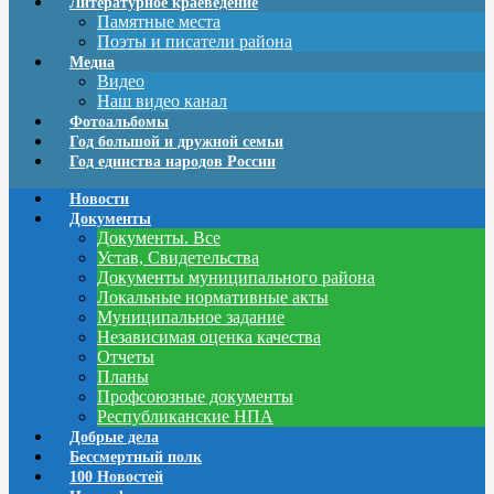
Литературное краеведение
Памятные места
Поэты и писатели района
Медиа
Видео
Наш видео канал
Фотоальбомы
Год большой и дружной семьи
Год единства народов России
Новости
Документы
Документы. Все
Устав, Свидетельства
Документы муниципального района
Локальные нормативные акты
Муниципальное задание
Независимая оценка качества
Отчеты
Планы
Профсоюзные документы
Республиканские НПА
Добрые дела
Бессмертный полк
100 Новостей