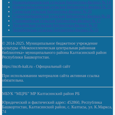
Нижнекачмашевская сельская библиотека-филиал № 14
Новокильбахтинская сельская библиотека-филиал № 19
Сазовская сельская библиотека-филиал № 20
Староорьебашевская сельская библиотека-филиал № 16
Старояшевская сельская библиотека-филиал № 17
Тюльдинская сельская библиотека-филиал № 18
Чилибеевская сельская библиотека-филиал № 10
© 2014-2025. Муниципальное бюджетное учреждение
культуры «Межпоселенческая центральная районная
библиотека» муниципального района Калтасинский район
Республики Башкортостан.
https://mcrb-kalt.ru - Официальный сайт
При использовании материалов сайта активная ссылка
обязательна.
МБУК “МЦРБ” МР Калтасинский район РБ
Юридический и фактический адрес: 452860, Республика
Башкортостан, Калтасинский район, с. Калтасы, ул. К.Маркса,
74