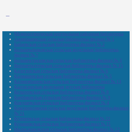
Межпоселенческая центральная районная библиотека
Амзибашевская сельская библиотека-филиал № 1
Бабаевская сельская библиотека-филиал № 2
Большекачаковская сельская модельная библиотека-
филиал № 7
Большекуразовская сельская библиотека-филиал № 3
Верхнетыхтемская сельская библиотека-филиал № 15
Калегинская сельская библиотека-филиал № 6
Калмашевская сельская библиотека-филиал № 5
Калмиябашевская сельская библиотека-филиал № 13
Калтасинская модельная детская библиотека
Кельтеевская сельская библиотека-филиал № 8
Киебаковская сельская библиотека-филиал № 9
Кокушевская сельская библиотека-филиал № 4
Краснохолмская сельская модельная библиотека-филиал
№ 21
Кутеремская сельская библиотека-филиал № 22
Кучашевская сельская библиотека-филиал № 11
Малокачаковская сельская библиотека-филиал № 12