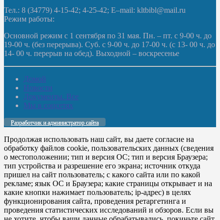
Тел.: 8 (34779) 4-15-42; 4-25-42; E–mail: kltbibl@mail.ru
Режим работы:
Основной режим с 1 сентября по 31 мая. Пн. – пт. с 9-00 ч. до
19-00 ч. (без перерыва). Суб. с 9-00 ч. до 17-00 ч. (с 13- 00 ч. до
14- 00 ч. перерыв на обед). Выходной – воскресенье
Домой
Новости
Документы. Все
Мы в соцсетях
Разработчик и администратор сайта
Продолжая использовать наш сайт, вы даете согласие на
обработку файлов cookie, пользовательских данных (сведения
о местоположении; тип и версия ОС; тип и версия Браузера;
тип устройства и разрешение его экрана; источник откуда
пришел на сайт пользователь; с какого сайта или по какой
рекламе; язык ОС и Браузера; какие страницы открывает и на
какие кнопки нажимает пользователь; ip-адрес) в целях
функционирования сайта, проведения ретаргетинга и
проведения статистических исследований и обзоров. Если вы
не хотите, чтобы ваши данные обрабатывались, покиньте сайт.