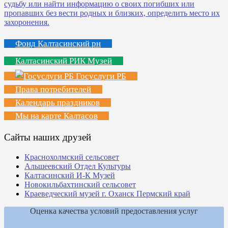
Фонд Калтасинский рн
Калтасинский РИК Музей
Госуслуги РБ
Права потребителей
Календарь праздников
Мы на карте Калтасов
Сайты наших друзей
Краснохолмский сельсовет
Альшеевский Отдел Культуры
Калтасинский И-К Музей
Новокильбахтинский сельсовет
Краеведческий музей г. Оханск Пермский край
Оценка качества условий предоставления услуг