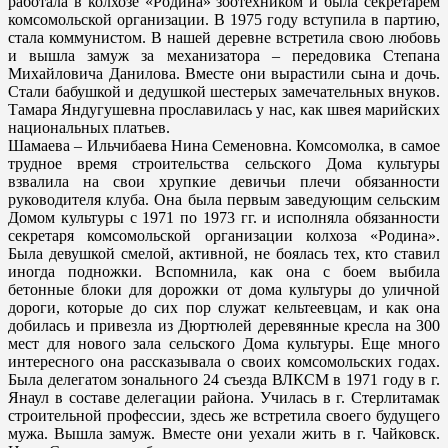
работала в колхозе «Родина» зоотехником и была секретарем
комсомольской организации. В 1975 году вступила в партию,
стала коммунистом. В нашей деревне встретила свою любовь
и вышла замуж за механизатора – передовика Степана
Михайловича Данилова. Вместе они вырастили сына и дочь.
Стали бабушкой и дедушкой шестерых замечательных внуков.
Тамара Яндугушевна прославилась у нас, как швея марийских
национальных платьев.
Шамаева – Ильчибаева Нина Семеновна. Комсомолка, в самое
трудное время строительства сельского Дома культуры
взвалила на свои хрупкие девичьи плечи обязанности
руководителя клуба. Она была первым заведующим сельским
Домом культуры с 1971 по 1973 гг. и исполняла обязанности
секретаря комсомольской организации колхоза «Родина».
Была девушкой смелой, активной, не боялась тех, кто ставил
иногда подножки. Вспомнила, как она с боем выбила
бетонные блоки для дорожки от дома культуры до уличной
дороги, которые до сих пор служат кельтеевцам, и как она
добилась и привезла из Дюртюлей деревянные кресла на 300
мест для нового зала сельского Дома культуры. Еще много
интересного она рассказывала о своих комсомольских годах.
Была делегатом зонального 24 съезда ВЛКСМ в 1971 году в г.
Янаул в составе делегации района. Училась в г. Стерлитамак
строительной профессии, здесь же встретила своего будущего
мужа. Вышла замуж. Вместе они уехали жить в г. Чайковск.