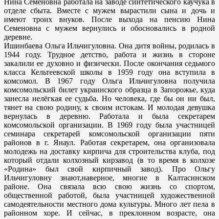
Нина Семеновна работала на заводе синтетического каучука в
отделе сбыта. Вместе с мужем вырастили сына и дочь и
имеют троих внуков. После выхода на пенсию Нина
Семеновна с мужем вернулись и обосновались в родной
деревне.
Ишинбаева Ольга Ильчигуловна. Она дитя войны, родилась в
1944 году. Трудное детство, работа и жизнь в стороне
закалили ее духовно и физически. После окончания седьмого
класса Кельтеевской школы в 1959 году она вступила в
комсомол. В 1967 году Ольга Ильчигуловна получила
комсомольский билет украинского образца в Запорожье, куда
занесла нелёгкая ее судьба. Но человека, где бы он ни был,
тянет на свою родину, к своим истокам. И молодая девушка
вернулась в деревню. Работала и была секретарем
комсомольской организации. В 1969 году была участницей
семинара секретарей комсомольской организации пяти
районов в г. Янаул. Работая секретарем, она организовала
молодежь на доставку кирпича для строительства клуба, под
который отдали колхозный кирзавод (в то время в колхозе
«Родина» был свой кирпичный завод). Про Ольгу
Ильчигуловну знают,наверное, многие в Калтасинском
районе. Она связала всю свою жизнь со спортом,
общественной работой, была участницей художественной
самодеятельности местного дома культуры. Много лет пела в
районном хоре. И сейчас, в преклонном возрасте, она