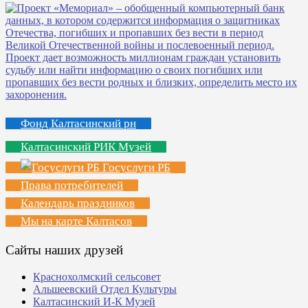
Фонд Калтасинский рн
Калтасинский РИК Музей
Госуслуги РБ
Права потребителей
Календарь праздников
Мы на карте Калтасов
Сайты наших друзей
Краснохолмский сельсовет
Альшеевский Отдел Культуры
Калтасинский И-К Музей