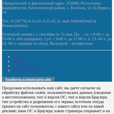
Юридический и фактический адрес: 452860, Республика
Башкортостан, Калтасинский район, с. Калтасы, ул. К.Маркса,
74
Тел.: 8 (34779) 4-15-42; 4-25-42; E–mail: kltbibl@mail.ru
Режим работы:
Основной режим с 1 сентября по 31 мая. Пн. – пт. с 9-00 ч. до
19-00 ч. (без перерыва). Суб. с 9-00 ч. до 17-00 ч. (с 13- 00 ч. до
14- 00 ч. перерыв на обед). Выходной – воскресенье
Домой
Новости
Документы. Все
Мы в соцсетях
Разработчик и администратор сайта
Продолжая использовать наш сайт, вы даете согласие на
обработку файлов cookie, пользовательских данных (сведения
о местоположении; тип и версия ОС; тип и версия Браузера;
тип устройства и разрешение его экрана; источник откуда
пришел на сайт пользователь; с какого сайта или по какой
рекламе; язык ОС и Браузера; какие страницы открывает и на