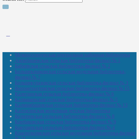
Межпоселенческая центральная районная библиотека
Амзибашевская сельская библиотека-филиал № 1
Бабаевская сельская библиотека-филиал № 2
Большекачаковская сельская модельная библиотека-
филиал № 7
Большекуразовская сельская библиотека-филиал № 3
Верхнетыхтемская сельская библиотека-филиал № 15
Калегинская сельская библиотека-филиал № 6
Калмашевская сельская библиотека-филиал № 5
Калмиябашевская сельская библиотека-филиал № 13
Калтасинская модельная детская библиотека
Кельтеевская сельская библиотека-филиал № 8
Киебаковская сельская библиотека-филиал № 9
Кокушевская сельская библиотека-филиал № 4
Краснохолмская сельская модельная библиотека-филиал
№ 21