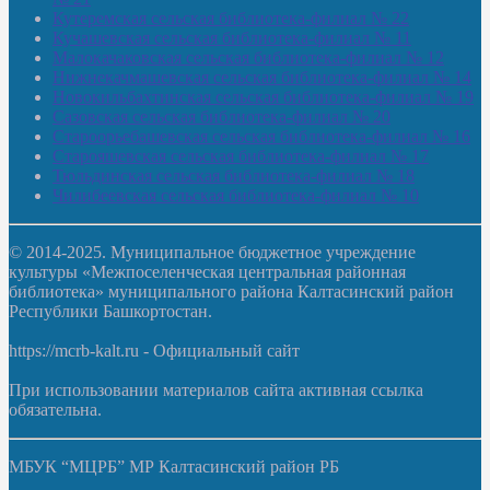
Кутеремская сельская библиотека-филиал № 22
Кучашевская сельская библиотека-филиал № 11
Малокачаковская сельская библиотека-филиал № 12
Нижнекачмашевская сельская библиотека-филиал № 14
Новокильбахтинская сельская библиотека-филиал № 19
Сазовская сельская библиотека-филиал № 20
Староорьебашевская сельская библиотека-филиал № 16
Старояшевская сельская библиотека-филиал № 17
Тюльдинская сельская библиотека-филиал № 18
Чилибеевская сельская библиотека-филиал № 10
© 2014-2025. Муниципальное бюджетное учреждение
культуры «Межпоселенческая центральная районная
библиотека» муниципального района Калтасинский район
Республики Башкортостан.
https://mcrb-kalt.ru - Официальный сайт
При использовании материалов сайта активная ссылка
обязательна.
МБУК “МЦРБ” МР Калтасинский район РБ