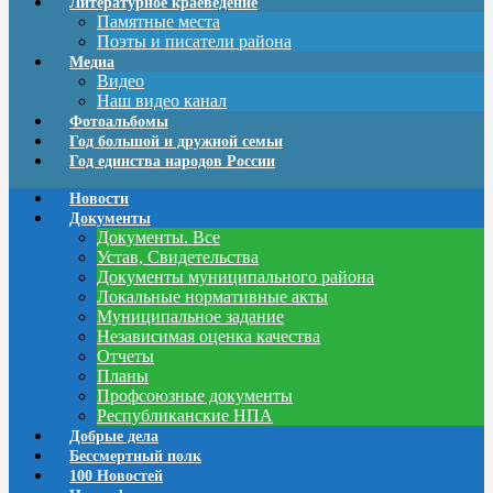
Литературное краеведение
Памятные места
Поэты и писатели района
Медиа
Видео
Наш видео канал
Фотоальбомы
Год большой и дружной семьи
Год единства народов России
Новости
Документы
Документы. Все
Устав, Свидетельства
Документы муниципального района
Локальные нормативные акты
Муниципальное задание
Независимая оценка качества
Отчеты
Планы
Профсоюзные документы
Республиканские НПА
Добрые дела
Бессмертный полк
100 Новостей