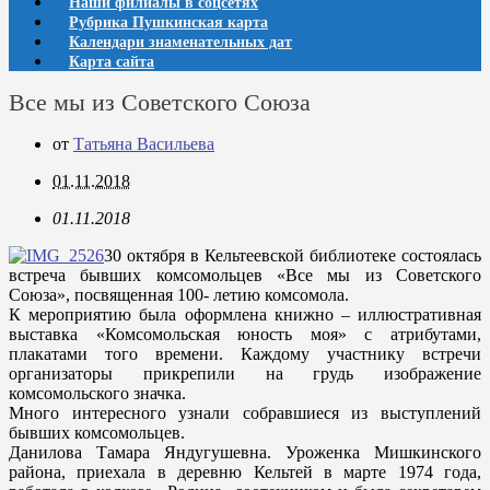
Наши филиалы в соцсетях
Рубрика Пушкинская карта
Календари знаменательных дат
Карта сайта
Все мы из Советского Союза
от
Татьяна Васильева
01.11.2018
01.11.2018
30 октября в Кельтеевской библиотеке состоялась
встреча бывших комсомольцев «Все мы из Советского
Союза», посвященная 100- летию комсомола.
К мероприятию была оформлена книжно – иллюстративная
выставка «Комсомольская юность моя» с атрибутами,
плакатами того времени. Каждому участнику встречи
организаторы прикрепили на грудь изображение
комсомольского значка.
Много интересного узнали собравшиеся из выступлений
бывших комсомольцев.
Данилова Тамара Яндугушевна. Уроженка Мишкинского
района, приехала в деревню Кельтей в марте 1974 года,