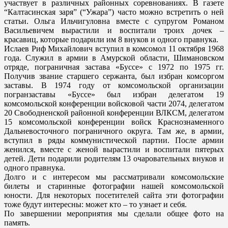
участвует в различных районных соревнованиях. В газете
“Калтасинская заря” (“Ужара”) часто можно встретить о ней
статьи. Ольга Ильчигуловна вместе с супругом Романом
Васильевичем вырастили и воспитали троих дочек –
красавиц, которые подарили им 8 внуков и одного правнука.
Ислаев Риф Михайлович вступил в комсомол 11 октября 1968
года. Служил в армии в Амурской области, Шимановском
отряде, пограничная застава «Буссе» с 1972 по 1975 гг.
Получив звание старшего сержанта, был избран комсоргом
заставы. В 1974 году от комсомольской организации
погранзаставы «Буссе» был избран делегатом 19
комсомольской конференции войсковой части 2074, делегатом
20 Свободненской районной конференции ВЛКСМ, делегатом
15 комсомольской конференции войск Краснознаменного
Дальневосточного пограничного округа. Там же, в армии,
вступил в ряды коммунистической партии. После армии
женился, вместе с женой вырастили и воспитали пятерых
детей. Дети подарили родителям 13 очаровательных внуков и
одного правнука.
Долго и с интересом мы рассматривали комсомольские
билеты и старинные фотографии нашей комсомольской
юности. Для некоторых посетителей сайта эти фотографии
тоже будут интересны: может кто – то узнает и себя.
По завершении мероприятия мы сделали общее фото на
память.