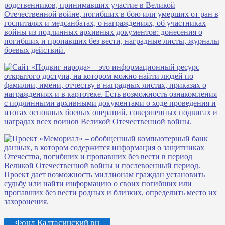
Фонд Калтасинский рн