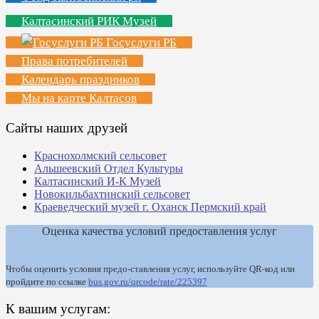
Калтасинский РИК Музей
Госуслуги РБ
Права потребителей
Календарь праздников
Мы на карте Калтасов
Сайты наших друзей
Краснохолмский сельсовет
Альшеевский Отдел Культуры
Калтасинский И-К Музей
Новокильбахтинский сельсовет
Краеведческий музей г. Оханск Пермский край
Оценка качества условий предоставления услуг
Чтобы оценить условия предо-ставления услуг, используйте QR-код или
пройдите по ссылке
bus.gov.ru/qrcode/rate/225397
К вашим услугам: