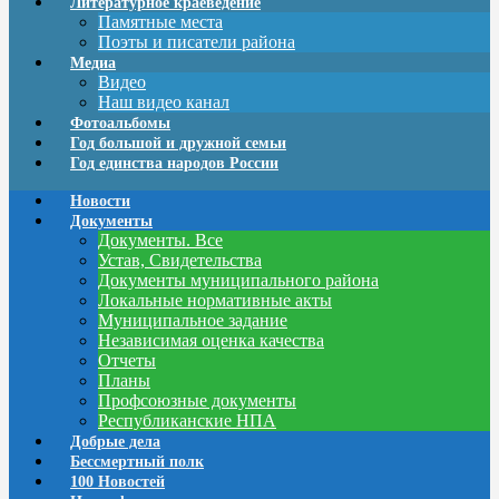
Литературное краеведение
Памятные места
Поэты и писатели района
Медиа
Видео
Наш видео канал
Фотоальбомы
Год большой и дружной семьи
Год единства народов России
Новости
Документы
Документы. Все
Устав, Свидетельства
Документы муниципального района
Локальные нормативные акты
Муниципальное задание
Независимая оценка качества
Отчеты
Планы
Профсоюзные документы
Республиканские НПА
Добрые дела
Бессмертный полк
100 Новостей