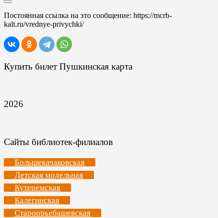
Постоянная ссылка на это сообщение:
https://mcrb-
kalt.ru/vrednye-privychki/
Купить билет Пушкинская карта
2026
Сайты библиотек-филиалов
Большекачаковская
Детская модельная
Кутеремская
Калегинская
Староорьебашевская