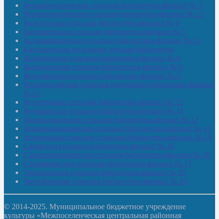
Большекуразовская сельская библиотека-филиал № 3
Верхнетыхтемская сельская библиотека-филиал № 15
Калегинская сельская библиотека-филиал № 6
Калмашевская сельская библиотека-филиал № 5
Калмиябашевская сельская библиотека-филиал № 13
Калтасинская модельная детская библиотека
Кельтеевская сельская библиотека-филиал № 8
Киебаковская сельская библиотека-филиал № 9
Кокушевская сельская библиотека-филиал № 4
Краснохолмская сельская модельная библиотека-филиал
№ 21
Кутеремская сельская библиотека-филиал № 22
Кучашевская сельская библиотека-филиал № 11
Малокачаковская сельская библиотека-филиал № 12
Нижнекачмашевская сельская библиотека-филиал № 14
Новокильбахтинская сельская библиотека-филиал № 19
Сазовская сельская библиотека-филиал № 20
Староорьебашевская сельская библиотека-филиал № 16
Старояшевская сельская библиотека-филиал № 17
Тюльдинская сельская библиотека-филиал № 18
Чилибеевская сельская библиотека-филиал № 10
© 2014-2025. Муниципальное бюджетное учреждение
культуры «Межпоселенческая центральная районная