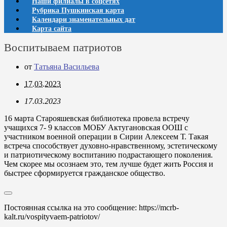
Наши филиалы в соцсетях
Рубрика Пушкинская карта
Календари знаменательных дат
Карта сайта
Воспитываем патриотов
от
Татьяна Васильева
17.03.2023
17.03.2023
16 марта Старояшевская библиотека провела встречу
учащихся 7- 9 классов МОБУ Актугановская ООШ с
участником военной операции в Сирии Алексеем Т. Такая
встреча способствует духовно-нравственному, эстетическому
и патриотическому воспитанию подрастающего поколения.
Чем скорее мы осознаем это, тем лучше будет жить Россия и
быстрее сформируется гражданское общество.
Постоянная ссылка на это сообщение:
https://mcrb-
kalt.ru/vospityvaem-patriotov/