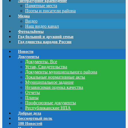
Литературное краеведение
Памятные места
Поэты и писатели района
Медиа
Видео
Наш видео канал
Фотоальбомы
Год большой и дружной семьи
Год единства народов России
Новости
Документы
Документы. Все
Устав, Свидетельства
Документы муниципального района
Локальные нормативные акты
Муниципальное задание
Независимая оценка качества
Отчеты
Планы
Профсоюзные документы
Республиканские НПА
Добрые дела
Бессмертный полк
100 Новостей