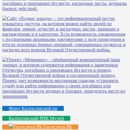
Фонд Калтасинский рн
Калтасинский РИК Музей
Госуслуги РБ