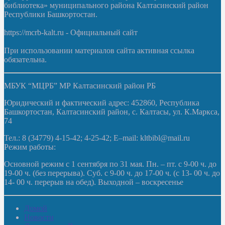
библиотека» муниципального района Калтасинский район
Республики Башкортостан.
https://mcrb-kalt.ru - Официальный сайт
При использовании материалов сайта активная ссылка
обязательна.
МБУК “МЦРБ” МР Калтасинский район РБ
Юридический и фактический адрес: 452860, Республика
Башкортостан, Калтасинский район, с. Калтасы, ул. К.Маркса,
74
Тел.: 8 (34779) 4-15-42; 4-25-42; E–mail: kltbibl@mail.ru
Режим работы:
Основной режим с 1 сентября по 31 мая. Пн. – пт. с 9-00 ч. до
19-00 ч. (без перерыва). Суб. с 9-00 ч. до 17-00 ч. (с 13- 00 ч. до
14- 00 ч. перерыв на обед). Выходной – воскресенье
Домой
Новости