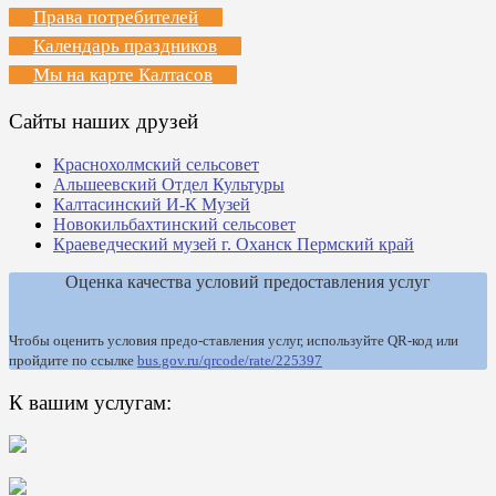
Права потребителей
Календарь праздников
Мы на карте Калтасов
Сайты наших друзей
Краснохолмский сельсовет
Альшеевский Отдел Культуры
Калтасинский И-К Музей
Новокильбахтинский сельсовет
Краеведческий музей г. Оханск Пермский край
Оценка качества условий предоставления услуг
Чтобы оценить условия предо-ставления услуг, используйте QR-код или
пройдите по ссылке
bus.gov.ru/qrcode/rate/225397
К вашим услугам: