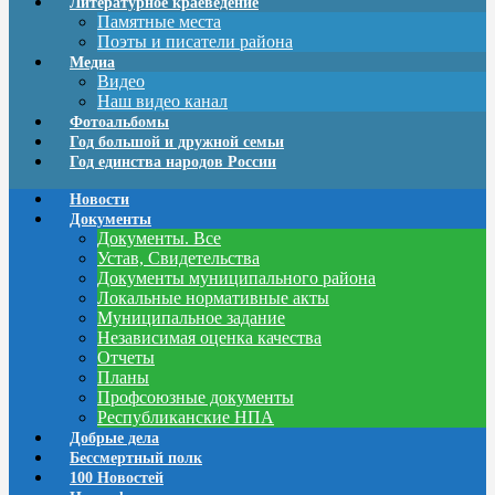
Литературное краеведение
Памятные места
Поэты и писатели района
Медиа
Видео
Наш видео канал
Фотоальбомы
Год большой и дружной семьи
Год единства народов России
Новости
Документы
Документы. Все
Устав, Свидетельства
Документы муниципального района
Локальные нормативные акты
Муниципальное задание
Независимая оценка качества
Отчеты
Планы
Профсоюзные документы
Республиканские НПА
Добрые дела
Бессмертный полк
100 Новостей