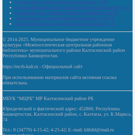
Сазовская сельская библиотека-филиал № 20
Староорьебашевская сельская библиотека-филиал № 16
Старояшевская сельская библиотека-филиал № 17
Тюльдинская сельская библиотека-филиал № 18
Чилибеевская сельская библиотека-филиал № 10
© 2014-2025. Муниципальное бюджетное учреждение
культуры «Межпоселенческая центральная районная
библиотека» муниципального района Калтасинский район
Республики Башкортостан.
https://mcrb-kalt.ru - Официальный сайт
При использовании материалов сайта активная ссылка
обязательна.
МБУК “МЦРБ” МР Калтасинский район РБ
Юридический и фактический адрес: 452860, Республика
Башкортостан, Калтасинский район, с. Калтасы, ул. К.Маркса,
74
Тел.: 8 (34779) 4-15-42; 4-25-42; E–mail: kltbibl@mail.ru