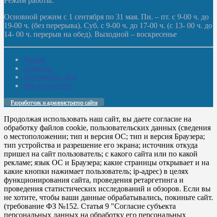
Режим работы:
Основной режим с 1 сентября по 31 мая. Пн. – пт. с 9-00 ч. до
19-00 ч. (без перерыва). Суб. с 9-00 ч. до 17-00 ч. (с 13- 00 ч. до
14- 00 ч. перерыв на обед). Выходной – воскресенье
Домой
Новости
Документы. Все
Мы в соцсетях
Разработчик и администратор сайта
Продолжая использовать наш сайт, вы даете согласие на
обработку файлов cookie, пользовательских данных (сведения
о местоположении; тип и версия ОС; тип и версия Браузера;
тип устройства и разрешение его экрана; источник откуда
пришел на сайт пользователь; с какого сайта или по какой
рекламе; язык ОС и Браузера; какие страницы открывает и на
какие кнопки нажимает пользователь; ip-адрес) в целях
функционирования сайта, проведения ретаргетинга и
проведения статистических исследований и обзоров. Если вы
не хотите, чтобы ваши данные обрабатывались, покиньте сайт.
(требование ФЗ №152. Статья 9 "Согласие субъекта
персональных данных на обработку его персональных