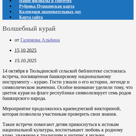
Наши филиалы в соцсетях
Рубрика Пушкинская карта
Календари знаменательных дат
Карта сайта
Волшебный курай
от
Галимова Альбина
15.10.2025
15.10.2025
14 октября в Тюльдинской сельской библиотеке состоялась
встреча, посвященная башкирскому национальному
инструменту – кураю. Гости узнали о его истории, легенде и
символическом значении. Особое внимание уделили тому, что
цветок курая на флаге республики символизирует семь родов
башкирского народа.
Мероприятие продолжилось краеведческой викториной,
которая позволила участникам проверить свои знания.
Такие встречи помогают детям прикоснуться к истокам
национальной культуры, воспитывают любовь к родному
краю, уважение к традициям и интерес к музыке.