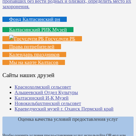
Фонд Калтасинский рн
Калтасинский РИК Музей
Госуслуги РБ
Права потребителей
Календарь праздников
Мы на карте Калтасов
Сайты наших друзей
Краснохолмский сельсовет
Альшеевский Отдел Культуры
Калтасинский И-К Музей
Новокильбахтинский сельсовет
Краеведческий музей г. Оханск Пермский край
Оценка качества условий предоставления услуг
Чтобы оценить условия предо-ставления услуг, используйте QR-код или