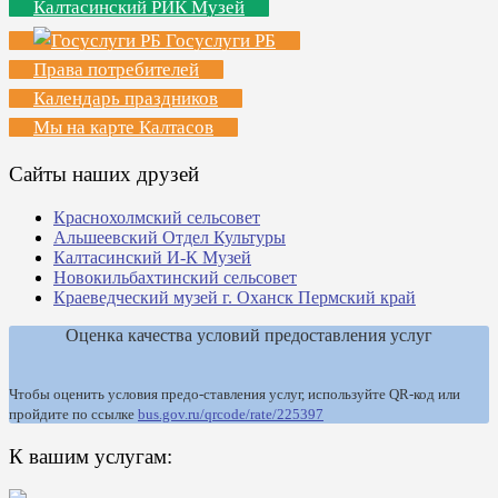
Калтасинский РИК Музей
Госуслуги РБ
Права потребителей
Календарь праздников
Мы на карте Калтасов
Сайты наших друзей
Краснохолмский сельсовет
Альшеевский Отдел Культуры
Калтасинский И-К Музей
Новокильбахтинский сельсовет
Краеведческий музей г. Оханск Пермский край
Оценка качества условий предоставления услуг
Чтобы оценить условия предо-ставления услуг, используйте QR-код или
пройдите по ссылке
bus.gov.ru/qrcode/rate/225397
К вашим услугам: