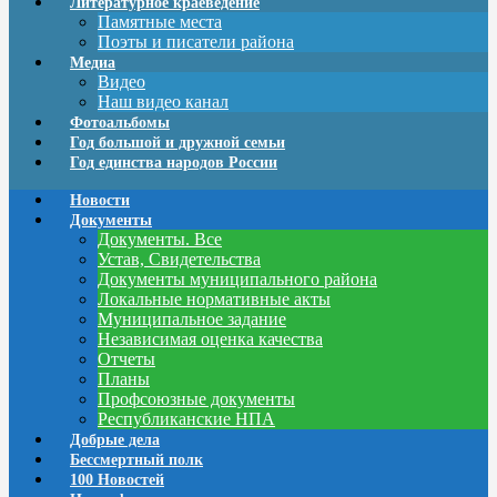
Литературное краеведение
Памятные места
Поэты и писатели района
Медиа
Видео
Наш видео канал
Фотоальбомы
Год большой и дружной семьи
Год единства народов России
Новости
Документы
Документы. Все
Устав, Свидетельства
Документы муниципального района
Локальные нормативные акты
Муниципальное задание
Независимая оценка качества
Отчеты
Планы
Профсоюзные документы
Республиканские НПА
Добрые дела
Бессмертный полк
100 Новостей