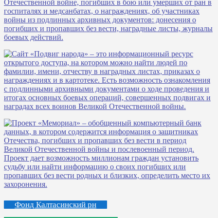
Фонд Калтасинский рн