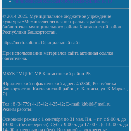
Чилибеевская сельская библиотека-филиал № 10
© 2014-2025. Муниципальное бюджетное учреждение
культуры «Межпоселенческая центральная районная
библиотека» муниципального района Калтасинский район
Республики Башкортостан.
https://mcrb-kalt.ru - Официальный сайт
При использовании материалов сайта активная ссылка
обязательна.
МБУК “МЦРБ” МР Калтасинский район РБ
Юридический и фактический адрес: 452860, Республика
Башкортостан, Калтасинский район, с. Калтасы, ул. К.Маркса,
74
Тел.: 8 (34779) 4-15-42; 4-25-42; E–mail: kltbibl@mail.ru
Режим работы:
Основной режим с 1 сентября по 31 мая. Пн. – пт. с 9-00 ч. до
19-00 ч. (без перерыва). Суб. с 9-00 ч. до 17-00 ч. (с 13- 00 ч. до
14- 00 ч. перерыв на обед). Выходной – воскресенье