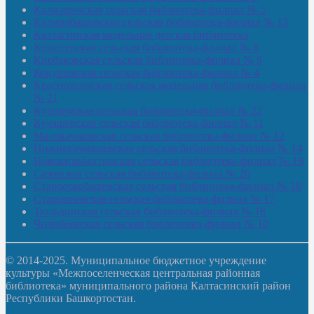
Калмашевская сельская библиотека-филиал № 5
Калмиябашевская сельская библиотека-филиал № 13
Калтасинская модельная детская библиотека
Кельтеевская сельская библиотека-филиал № 8
Киебаковская сельская библиотека-филиал № 9
Кокушевская сельская библиотека-филиал № 4
Краснохолмская сельская модельная библиотека-филиал
№ 21
Кутеремская сельская библиотека-филиал № 22
Кучашевская сельская библиотека-филиал № 11
Малокачаковская сельская библиотека-филиал № 12
Нижнекачмашевская сельская библиотека-филиал № 14
Новокильбахтинская сельская библиотека-филиал № 19
Сазовская сельская библиотека-филиал № 20
Староорьебашевская сельская библиотека-филиал № 16
Старояшевская сельская библиотека-филиал № 17
Тюльдинская сельская библиотека-филиал № 18
Чилибеевская сельская библиотека-филиал № 10
© 2014-2025. Муниципальное бюджетное учреждение
культуры «Межпоселенческая центральная районная
библиотека» муниципального района Калтасинский район
Республики Башкортостан.