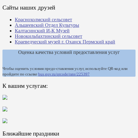
Сайты наших друзей
Краснохолмский сельсовет
Альшеевский Отдел Культуры
Калтасинский И-К Музей
Новокильбахтинский сельсовет
Краеведческий музей г. Оханск Пермский край
Оценка качества условий предоставления услуг
Чтобы оценить условия предо-ставления услуг, используйте QR-код или
пройдите по ссылке
bus.gov.ru/qrcode/rate/225397
К вашим услугам:
Ближайшие праздники