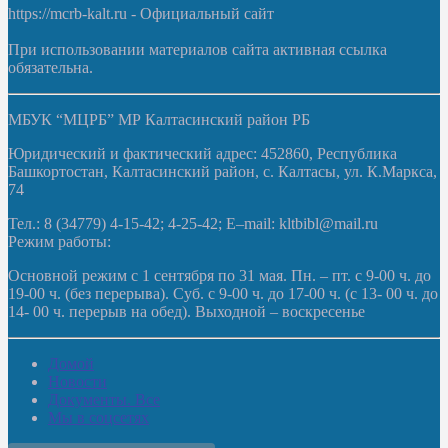
https://mcrb-kalt.ru - Официальный сайт
При использовании материалов сайта активная ссылка
обязательна.
МБУК “МЦРБ” МР Калтасинский район РБ
Юридический и фактический адрес: 452860, Республика
Башкортостан, Калтасинский район, с. Калтасы, ул. К.Маркса,
74
Тел.: 8 (34779) 4-15-42; 4-25-42; E–mail: kltbibl@mail.ru
Режим работы:
Основной режим с 1 сентября по 31 мая. Пн. – пт. с 9-00 ч. до
19-00 ч. (без перерыва). Суб. с 9-00 ч. до 17-00 ч. (с 13- 00 ч. до
14- 00 ч. перерыв на обед). Выходной – воскресенье
Домой
Новости
Документы. Все
Мы в соцсетях