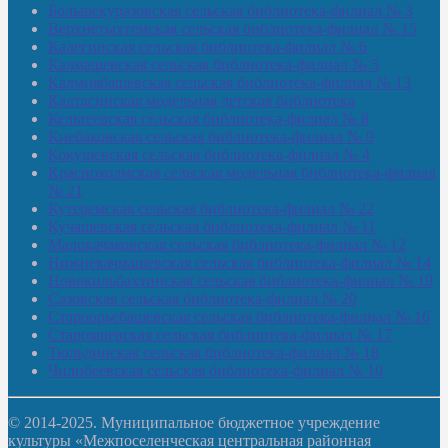
Большекуразовская сельская библиотека-филиал № 3
Верхнетыхтемская сельская библиотека-филиал № 15
Калегинская сельская библиотека-филиал № 6
Калмашевская сельская библиотека-филиал № 5
Калмиябашевская сельская библиотека-филиал № 13
Калтасинская модельная детская библиотека
Кельтеевская сельская библиотека-филиал № 8
Киебаковская сельская библиотека-филиал № 9
Кокушевская сельская библиотека-филиал № 4
Краснохолмская сельская модельная библиотека-филиал
№ 21
Кутеремская сельская библиотека-филиал № 22
Кучашевская сельская библиотека-филиал № 11
Малокачаковская сельская библиотека-филиал № 12
Нижнекачмашевская сельская библиотека-филиал № 14
Новокильбахтинская сельская библиотека-филиал № 19
Сазовская сельская библиотека-филиал № 20
Староорьебашевская сельская библиотека-филиал № 16
Старояшевская сельская библиотека-филиал № 17
Тюльдинская сельская библиотека-филиал № 18
Чилибеевская сельская библиотека-филиал № 10
© 2014-2025. Муниципальное бюджетное учреждение
культуры «Межпоселенческая центральная районная