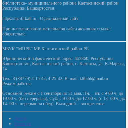
библиотека» муниципального района Калтасинский район
Республики Башкортостан.
https://mcrb-kalt.ru - Официальный сайт
При использовании материалов сайта активная ссылка
обязательна.
МБУК “МЦРБ” МР Калтасинский район РБ
Юридический и фактический адрес: 452860, Республика
Башкортостан, Калтасинский район, с. Калтасы, ул. К.Маркса,
74
Тел.: 8 (34779) 4-15-42; 4-25-42; E–mail: kltbibl@mail.ru
Режим работы:
Основной режим с 1 сентября по 31 мая. Пн. – пт. с 9-00 ч. до
19-00 ч. (без перерыва). Суб. с 9-00 ч. до 17-00 ч. (с 13- 00 ч. до
14- 00 ч. перерыв на обед). Выходной – воскресенье
Домой
Новости