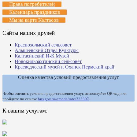
Права потребителей
Календарь праздников
Мы на карте Калтасов
Сайты наших друзей
Краснохолмский сельсовет
Альшеевский Отдел Культуры
Калтасинский И-К Музей
Новокильбахтинский сельсовет
Краеведческий музей г. Оханск Пермский край
Оценка качества условий предоставления услуг
Чтобы оценить условия предо-ставления услуг, используйте QR-код или
пройдите по ссылке
bus.gov.ru/qrcode/rate/225397
К вашим услугам: