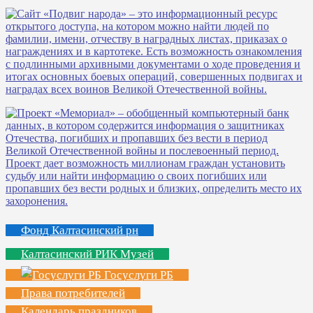
Фонд Калтасинский рн
Калтасинский РИК Музей
Госуслуги РБ
Права потребителей
Календарь праздников