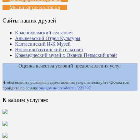
Мы на карте Калтасов
Сайты наших друзей
Краснохолмский сельсовет
Альшеевский Отдел Культуры
Калтасинский И-К Музей
Новокильбахтинский сельсовет
Краеведческий музей г. Оханск Пермский край
Оценка качества условий предоставления услуг
Чтобы оценить условия предо-ставления услуг, используйте QR-код или
пройдите по ссылке
bus.gov.ru/qrcode/rate/225397
К вашим услугам: