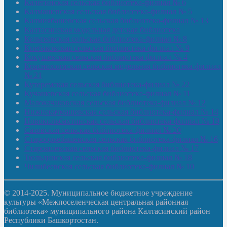
Калегинская сельская библиотека-филиал № 6
Калмашевская сельская библиотека-филиал № 5
Калмиябашевская сельская библиотека-филиал № 13
Калтасинская модельная детская библиотека
Кельтеевская сельская библиотека-филиал № 8
Киебаковская сельская библиотека-филиал № 9
Кокушевская сельская библиотека-филиал № 4
Краснохолмская сельская модельная библиотека-филиал
№ 21
Кутеремская сельская библиотека-филиал № 22
Кучашевская сельская библиотека-филиал № 11
Малокачаковская сельская библиотека-филиал № 12
Нижнекачмашевская сельская библиотека-филиал № 14
Новокильбахтинская сельская библиотека-филиал № 19
Сазовская сельская библиотека-филиал № 20
Староорьебашевская сельская библиотека-филиал № 16
Старояшевская сельская библиотека-филиал № 17
Тюльдинская сельская библиотека-филиал № 18
Чилибеевская сельская библиотека-филиал № 10
© 2014-2025. Муниципальное бюджетное учреждение
культуры «Межпоселенческая центральная районная
библиотека» муниципального района Калтасинский район
Республики Башкортостан.