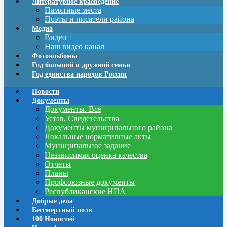
Литературное краеведение
Памятные места
Поэты и писатели района
Медиа
Видео
Наш видео канал
Фотоальбомы
Год большой и дружной семьи
Год единства народов России
Новости
Документы
Документы. Все
Устав, Свидетельства
Документы муниципального района
Локальные нормативные акты
Муниципальное задание
Независимая оценка качества
Отчеты
Планы
Профсоюзные документы
Республиканские НПА
Добрые дела
Бессмертный полк
100 Новостей