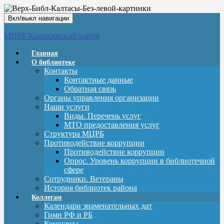
Вкл/выкл навигации
МЦРБ Калтасинский район
Главная
О библиотеке
Контакты
Контактные данные
Обратная связь
Органы управления организации
Наши услуги
Виды. Перечень услуг
МТО предоставления услуг
Структура МЦРБ
Противодействие коррупции
Противодействие коррупции
Опрос. Уровень коррупции в библиотечной
сфере
Сотрудники. Ветераны
История библиотек района
Коллегам
Календари знаменательных дат
Гимн РФ и РБ
Конкурсы