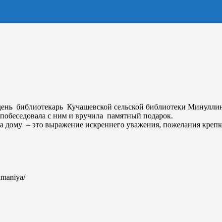
 день библиотекарь Кучашевской сельской библиотеки Минуллин
 побеседовала с ним и вручила памятный подарок.
 дому – это выражение искреннего уважения, пожелания крепко
nimaniya/