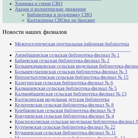
Хроника и герои СВО
Акции и волонтерские движения
Библиотеки в поддержку СВО
Калтасинцы СВОих не бросают
Новости наших филиалов
Межпоселенческая центральная районная библиотека
_______________________________________________
Амзибашевская сельская библиотека-филиал № 1
Бабаевская сельская библиотека-филиал № 2
Большекачаковская сельская модельная библиотека-фили
Большекуразовская сельская библиотека-филиал № 3
Верхнетыхтемская сельская библиотека-филиал № 15
Калегинская сельская библиотека-филиал № 6
Калмашевская сельская библиотека-филиал № 5
Калмиябашевская сельская библиотека-филиал № 13
Калтасинская модельная детская библиотека
Кельтеевская сельская библиотека-филиал № 8
Киебаковская сельская библиотека-филиал № 9
Кокушевская сельская библиотека-филиал № 4
Краснохолмская сельская модельная библиотека-филиал 
Кутеремская сельская библиотека-филиал № 22
Кучашевская сельская библиотека-филиал № 11