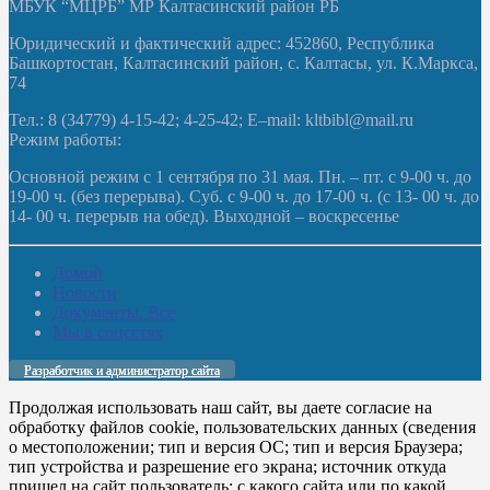
МБУК “МЦРБ” МР Калтасинский район РБ
Юридический и фактический адрес: 452860, Республика
Башкортостан, Калтасинский район, с. Калтасы, ул. К.Маркса,
74
Тел.: 8 (34779) 4-15-42; 4-25-42; E–mail: kltbibl@mail.ru
Режим работы:
Основной режим с 1 сентября по 31 мая. Пн. – пт. с 9-00 ч. до
19-00 ч. (без перерыва). Суб. с 9-00 ч. до 17-00 ч. (с 13- 00 ч. до
14- 00 ч. перерыв на обед). Выходной – воскресенье
Домой
Новости
Документы. Все
Мы в соцсетях
Разработчик и администратор сайта
Продолжая использовать наш сайт, вы даете согласие на
обработку файлов cookie, пользовательских данных (сведения
о местоположении; тип и версия ОС; тип и версия Браузера;
тип устройства и разрешение его экрана; источник откуда
пришел на сайт пользователь; с какого сайта или по какой