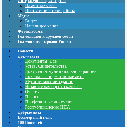
Литературное краеведение
Памятные места
Поэты и писатели района
Медиа
Видео
Наш видео канал
Фотоальбомы
Год большой и дружной семьи
Год единства народов России
Новости
Документы
Документы. Все
Устав, Свидетельства
Документы муниципального района
Локальные нормативные акты
Муниципальное задание
Независимая оценка качества
Отчеты
Планы
Профсоюзные документы
Республиканские НПА
Добрые дела
Бессмертный полк
100 Новостей