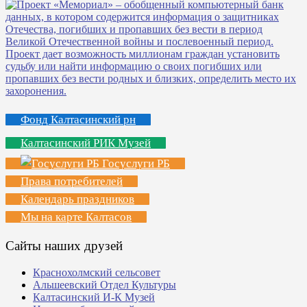
Фонд Калтасинский рн
Калтасинский РИК Музей
Госуслуги РБ
Права потребителей
Календарь праздников
Мы на карте Калтасов
Сайты наших друзей
Краснохолмский сельсовет
Альшеевский Отдел Культуры
Калтасинский И-К Музей