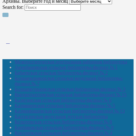
Архивы. Выберите год и месяц
Search for:
Межпоселенческая центральная районная библиотека
Амзибашевская сельская библиотека-филиал № 1
Бабаевская сельская библиотека-филиал № 2
Большекачаковская сельская модельная библиотека-
филиал № 7
Большекуразовская сельская библиотека-филиал № 3
Верхнетыхтемская сельская библиотека-филиал № 15
Калегинская сельская библиотека-филиал № 6
Калмашевская сельская библиотека-филиал № 5
Калмиябашевская сельская библиотека-филиал № 13
Калтасинская модельная детская библиотека
Кельтеевская сельская библиотека-филиал № 8
Киебаковская сельская библиотека-филиал № 9
Кокушевская сельская библиотека-филиал № 4