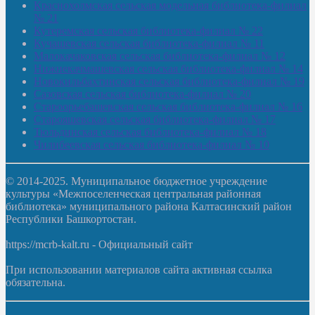
Краснохолмская сельская модельная библиотека-филиал
№ 21
Кутеремская сельская библиотека-филиал № 22
Кучашевская сельская библиотека-филиал № 11
Малокачаковская сельская библиотека-филиал № 12
Нижнекачмашевская сельская библиотека-филиал № 14
Новокильбахтинская сельская библиотека-филиал № 19
Сазовская сельская библиотека-филиал № 20
Староорьебашевская сельская библиотека-филиал № 16
Старояшевская сельская библиотека-филиал № 17
Тюльдинская сельская библиотека-филиал № 18
Чилибеевская сельская библиотека-филиал № 10
© 2014-2025. Муниципальное бюджетное учреждение
культуры «Межпоселенческая центральная районная
библиотека» муниципального района Калтасинский район
Республики Башкортостан.
https://mcrb-kalt.ru - Официальный сайт
При использовании материалов сайта активная ссылка
обязательна.