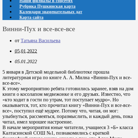
Наши филиалы в соцсетях
Рубрика Пушкинская карта
Календари знаменательных дат
Карта сайта
Винни-Пух и все-все-все
от
Татьяна Васильева
05.01.2022
05.01.2022
5 января в Детской модельной библиотеке прошла
литературная игра по книге А. А. Милна «Винни-Пух и все-
все-все».
К этому мероприятию ребята готовились заранее, взяв на дом
книги о косолапом медвежонке и его друзьях. Известно, что
«кто ходит в гости по утрам, тот поступает мудро». Но
оказывается, тот, кто прочитал книгу «Винни-Пух и все-все-
все», поступил ещё мудрее. Потому что, читая, он мог:
улыбнуться, рассмеяться, поразмыслить, и каждый день, пока
читал, имел хорошее настроение.
В начале мероприятия юные читатели, учащиеся 3 «Б» класса
Калтасинской СОШ №1, познакомились с краткой