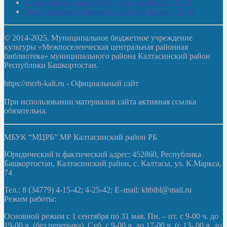
Тюльдинская сельская библиотека-филиал № 18
Чилибеевская сельская библиотека-филиал № 10
© 2014-2025. Муниципальное бюджетное учреждение
культуры «Межпоселенческая центральная районная
библиотека» муниципального района Калтасинский район
Республики Башкортостан.
https://mcrb-kalt.ru - Официальный сайт
При использовании материалов сайта активная ссылка
обязательна.
МБУК “МЦРБ” МР Калтасинский район РБ
Юридический и фактический адрес: 452860, Республика
Башкортостан, Калтасинский район, с. Калтасы, ул. К.Маркса,
74
Тел.: 8 (34779) 4-15-42; 4-25-42; E–mail: kltbibl@mail.ru
Режим работы:
Основной режим с 1 сентября по 31 мая. Пн. – пт. с 9-00 ч. до
19-00 ч. (без перерыва). Суб. с 9-00 ч. до 17-00 ч. (с 13- 00 ч. до