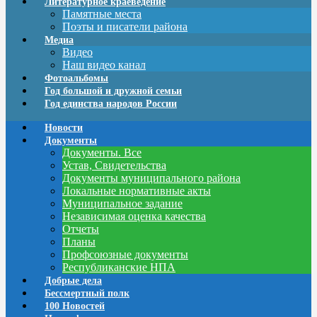
Литературное краеведение
Памятные места
Поэты и писатели района
Медиа
Видео
Наш видео канал
Фотоальбомы
Год большой и дружной семьи
Год единства народов России
Новости
Документы
Документы. Все
Устав, Свидетельства
Документы муниципального района
Локальные нормативные акты
Муниципальное задание
Независимая оценка качества
Отчеты
Планы
Профсоюзные документы
Республиканские НПА
Добрые дела
Бессмертный полк
100 Новостей