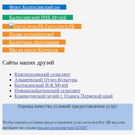
Фонд Калтасинский рн
Калтасинский РИК Музей
Госуслуги РБ
Права потребителей
Календарь праздников
Мы на карте Калтасов
Сайты наших друзей
Краснохолмский сельсовет
Альшеевский Отдел Культуры
Калтасинский И-К Музей
Новокильбахтинский сельсовет
Краеведческий музей г. Оханск Пермский край
Оценка качества условий предоставления услуг
Чтобы оценить условия предо-ставления услуг, используйте QR-код или
пройдите по ссылке
bus.gov.ru/qrcode/rate/225397