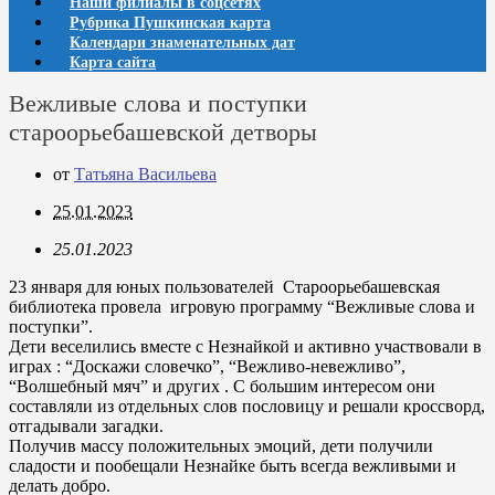
Наши филиалы в соцсетях
Рубрика Пушкинская карта
Календари знаменательных дат
Карта сайта
Вежливые слова и поступки
староорьебашевской детворы
от
Татьяна Васильева
25.01.2023
25.01.2023
23 января для юных пользователей Староорьебашевская
библиотека провела игровую программу “Вежливые слова и
поступки”.
Дети веселились вместе с Незнайкой и активно участвовали в
играх : “Доскажи словечко”, “Вежливо-невежливо”,
“Волшебный мяч” и других . С большим интересом они
составляли из отдельных слов пословицу и решали кроссворд,
отгадывали загадки.
Получив массу положительных эмоций, дети получили
сладости и пообещали Незнайке быть всегда вежливыми и
делать добро.