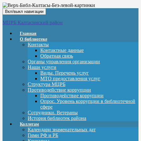
Вкл/выкл навигации
МЦРБ Калтасинский район
Главная
О библиотеке
Контакты
Контактные данные
Обратная связь
Органы управления организации
Наши услуги
Виды. Перечень услуг
МТО предоставления услуг
Структура МЦРБ
Противодействие коррупции
Противодействие коррупции
Опрос. Уровень коррупции в библиотечной
сфере
Сотрудники. Ветераны
История библиотек района
Коллегам
Календари знаменательных дат
Гимн РФ и РБ
Конкурсы