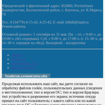
Юридический и фактический адрес: 452860, Республика
Башкортостан, Калтасинский район, с. Калтасы, ул. К.Маркса,
74
Тел.: 8 (34779) 4-15-42; 4-25-42; E–mail: kltbibl@mail.ru
Режим работы:
Основной режим с 1 сентября по 31 мая. Пн. – пт. с 9-00 ч. до
19-00 ч. (без перерыва). Суб. с 9-00 ч. до 17-00 ч. (с 13- 00 ч. до
14- 00 ч. перерыв на обед). Выходной – воскресенье
Домой
Новости
Документы. Все
Мы в соцсетях
Разработчик и администратор сайта
Продолжая использовать наш сайт, вы даете согласие на
обработку файлов cookie, пользовательских данных (сведения
о местоположении; тип и версия ОС; тип и версия Браузера;
тип устройства и разрешение его экрана; источник откуда
пришел на сайт пользователь; с какого сайта или по какой
рекламе; язык ОС и Браузера; какие страницы открывает и на