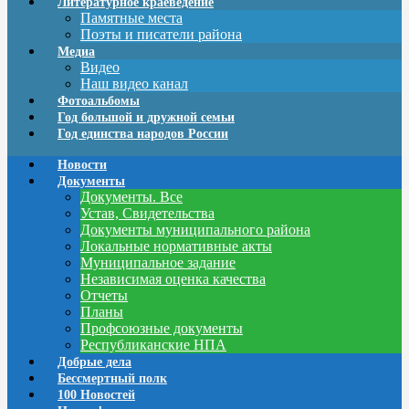
Литературное краеведение
Памятные места
Поэты и писатели района
Медиа
Видео
Наш видео канал
Фотоальбомы
Год большой и дружной семьи
Год единства народов России
Новости
Документы
Документы. Все
Устав, Свидетельства
Документы муниципального района
Локальные нормативные акты
Муниципальное задание
Независимая оценка качества
Отчеты
Планы
Профсоюзные документы
Республиканские НПА
Добрые дела
Бессмертный полк
100 Новостей