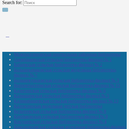
Search for:
Межпоселенческая центральная районная библиотека
Амзибашевская сельская библиотека-филиал № 1
Бабаевская сельская библиотека-филиал № 2
Большекачаковская сельская модельная библиотека-
филиал № 7
Большекуразовская сельская библиотека-филиал № 3
Верхнетыхтемская сельская библиотека-филиал № 15
Калегинская сельская библиотека-филиал № 6
Калмашевская сельская библиотека-филиал № 5
Калмиябашевская сельская библиотека-филиал № 13
Калтасинская модельная детская библиотека
Кельтеевская сельская библиотека-филиал № 8
Киебаковская сельская библиотека-филиал № 9
Кокушевская сельская библиотека-филиал № 4
Краснохолмская сельская модельная библиотека-филиал