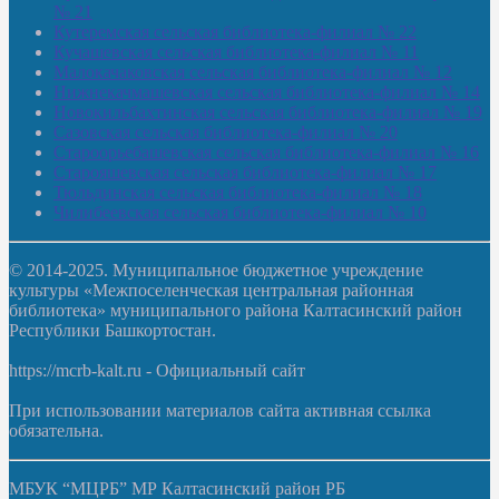
№ 21
Кутеремская сельская библиотека-филиал № 22
Кучашевская сельская библиотека-филиал № 11
Малокачаковская сельская библиотека-филиал № 12
Нижнекачмашевская сельская библиотека-филиал № 14
Новокильбахтинская сельская библиотека-филиал № 19
Сазовская сельская библиотека-филиал № 20
Староорьебашевская сельская библиотека-филиал № 16
Старояшевская сельская библиотека-филиал № 17
Тюльдинская сельская библиотека-филиал № 18
Чилибеевская сельская библиотека-филиал № 10
© 2014-2025. Муниципальное бюджетное учреждение
культуры «Межпоселенческая центральная районная
библиотека» муниципального района Калтасинский район
Республики Башкортостан.
https://mcrb-kalt.ru - Официальный сайт
При использовании материалов сайта активная ссылка
обязательна.
МБУК “МЦРБ” МР Калтасинский район РБ