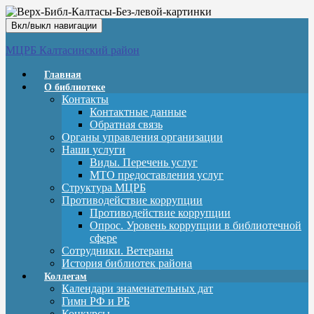
Вкл/выкл навигации
МЦРБ Калтасинский район
Главная
О библиотеке
Контакты
Контактные данные
Обратная связь
Органы управления организации
Наши услуги
Виды. Перечень услуг
МТО предоставления услуг
Структура МЦРБ
Противодействие коррупции
Противодействие коррупции
Опрос. Уровень коррупции в библиотечной
сфере
Сотрудники. Ветераны
История библиотек района
Коллегам
Календари знаменательных дат
Гимн РФ и РБ
Конкурсы