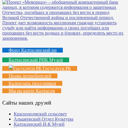
Фонд Калтасинский рн
Калтасинский РИК Музей
Госуслуги РБ
Права потребителей
Календарь праздников
Мы на карте Калтасов
Сайты наших друзей
Краснохолмский сельсовет
Альшеевский Отдел Культуры
Калтасинский И-К Музей