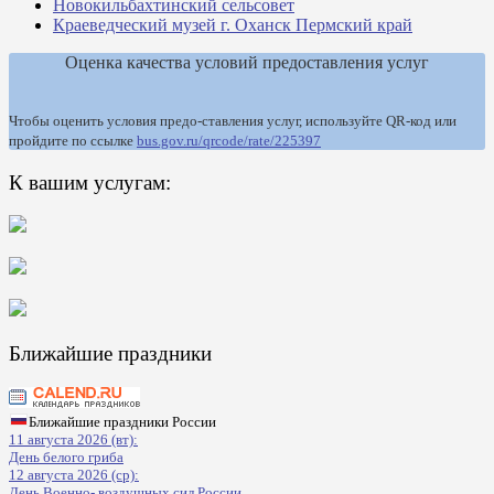
Новокильбахтинский сельсовет
Краеведческий музей г. Оханск Пермский край
Оценка качества условий предоставления услуг
Чтобы оценить условия предо-ставления услуг, используйте QR-код или
пройдите по ссылке
bus.gov.ru/qrcode/rate/225397
К вашим услугам:
Ближайшие праздники
Ближайшие праздники России
11 августа 2026 (вт):
День белого гриба
12 августа 2026 (ср):
День Военно- воздушных сил России