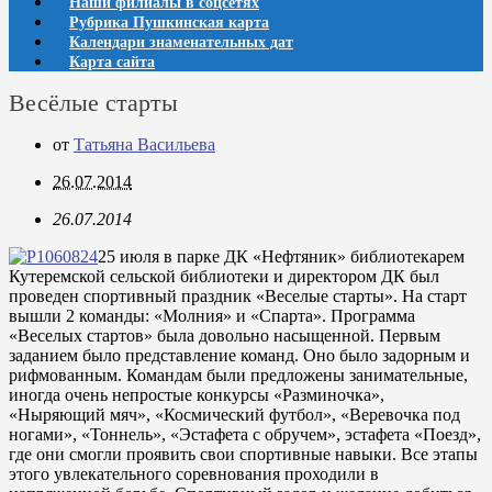
Наши филиалы в соцсетях
Рубрика Пушкинская карта
Календари знаменательных дат
Карта сайта
Весёлые старты
от
Татьяна Васильева
26.07.2014
26.07.2014
25 июля в парке ДК «Нефтяник» библиотекарем
Кутеремской сельской библиотеки и директором ДК был
проведен спортивный праздник «Веселые старты». На старт
вышли 2 команды: «Молния» и «Спарта». Программа
«Веселых стартов» была довольно насыщенной. Первым
заданием было представление команд. Оно было задорным и
рифмованным. Командам были предложены занимательные,
иногда очень непростые конкурсы «Разминочка»,
«Ныряющий мяч», «Космический футбол», «Веревочка под
ногами», «Тоннель», «Эстафета с обручем», эстафета «Поезд»,
где они смогли проявить свои спортивные навыки. Все этапы
этого увлекательного соревнования проходили в