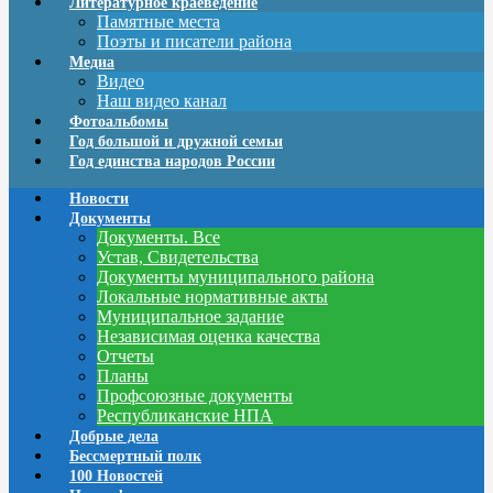
Литературное краеведение
Памятные места
Поэты и писатели района
Медиа
Видео
Наш видео канал
Фотоальбомы
Год большой и дружной семьи
Год единства народов России
Новости
Документы
Документы. Все
Устав, Свидетельства
Документы муниципального района
Локальные нормативные акты
Муниципальное задание
Независимая оценка качества
Отчеты
Планы
Профсоюзные документы
Республиканские НПА
Добрые дела
Бессмертный полк
100 Новостей