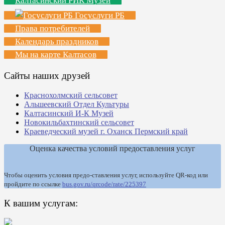
Калтасинский РИК Музей
Госуслуги РБ
Права потребителей
Календарь праздников
Мы на карте Калтасов
Сайты наших друзей
Краснохолмский сельсовет
Альшеевский Отдел Культуры
Калтасинский И-К Музей
Новокильбахтинский сельсовет
Краеведческий музей г. Оханск Пермский край
Оценка качества условий предоставления услуг
Чтобы оценить условия предо-ставления услуг, используйте QR-код или
пройдите по ссылке
bus.gov.ru/qrcode/rate/225397
К вашим услугам: