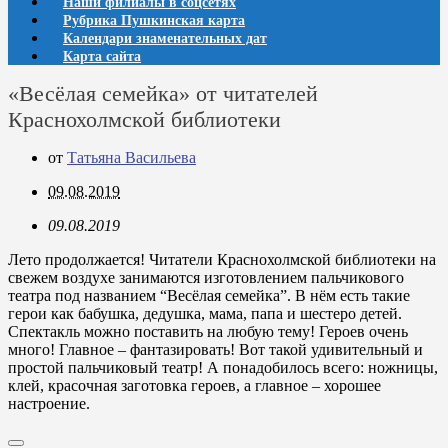
Наши филиалы в соцсетях
Рубрика Пушкинская карта
Календари знаменательных дат
Карта сайта
«Весёлая семейка» от читателей
Краснохолмской библиотеки
от
Татьяна Васильева
09.08.2019
09.08.2019
Лето продолжается! Читатели Краснохолмской библиотеки на
свежем воздухе занимаются изготовлением пальчикового
театра под названием “Весёлая семейка”. В нём есть такие
герои как бабушка, дедушка, мама, папа и шестеро детей.
Спектакль можно поставить на любую тему! Героев очень
много! Главное – фантазировать! Вот такой удивительный и
простой пальчиковый театр! А понадобилось всего: ножницы,
клей, красочная заготовка героев, а главное – хорошее
настроение.