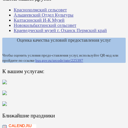
Краснохолмский сельсовет
Альшеевский Отдел Культуры
Калтасинский И-К Музей
Новокильбахтинский сельсовет
Краеведческий музей г. Оханск Пермский край
Оценка качества условий предоставления услуг
Чтобы оценить условия предо-ставления услуг, используйте QR-код или
пройдите по ссылке
bus.gov.ru/qrcode/rate/225397
К вашим услугам:
Ближайшие праздники