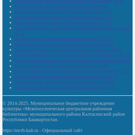
Калмиябашевская сельская библиотека-филиал № 13
Калтасинская модельная детская библиотека
Кельтеевская сельская библиотека-филиал № 8
Киебаковская сельская библиотека-филиал № 9
Кокушевская сельская библиотека-филиал № 4
Краснохолмская сельская модельная библиотека-филиал
№ 21
Кутеремская сельская библиотека-филиал № 22
Кучашевская сельская библиотека-филиал № 11
Малокачаковская сельская библиотека-филиал № 12
Нижнекачмашевская сельская библиотека-филиал № 14
Новокильбахтинская сельская библиотека-филиал № 19
Сазовская сельская библиотека-филиал № 20
Староорьебашевская сельская библиотека-филиал № 16
Старояшевская сельская библиотека-филиал № 17
Тюльдинская сельская библиотека-филиал № 18
Чилибеевская сельская библиотека-филиал № 10
© 2014-2025. Муниципальное бюджетное учреждение
культуры «Межпоселенческая центральная районная
библиотека» муниципального района Калтасинский район
Республики Башкортостан.
https://mcrb-kalt.ru - Официальный сайт