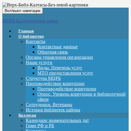
Вкл/выкл навигации
МЦРБ Калтасинский район
Главная
О библиотеке
Контакты
Контактные данные
Обратная связь
Органы управления организации
Наши услуги
Виды. Перечень услуг
МТО предоставления услуг
Структура МЦРБ
Противодействие коррупции
Противодействие коррупции
Опрос. Уровень коррупции в библиотечной
сфере
Сотрудники. Ветераны
История библиотек района
Коллегам
Календари знаменательных дат
Гимн РФ и РБ
Конкурсы