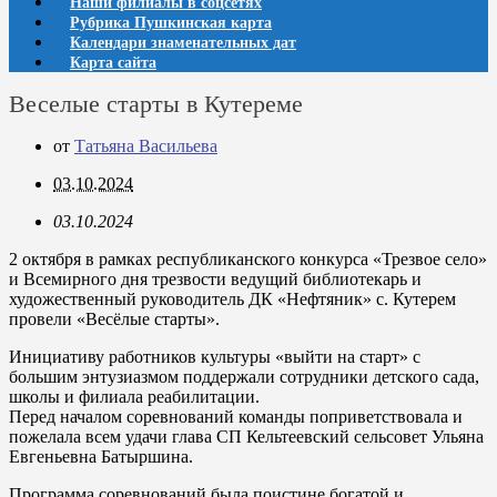
Наши филиалы в соцсетях
Рубрика Пушкинская карта
Календари знаменательных дат
Карта сайта
Веселые старты в Кутереме
от
Татьяна Васильева
03.10.2024
03.10.2024
2 октября в рамках республиканского конкурса «Трезвое село»
и Всемирного дня трезвости ведущий библиотекарь и
художественный руководитель ДК «Нефтяник» с. Кутерем
провели «Весёлые старты».
Инициативу работников культуры «выйти на старт» с
большим энтузиазмом поддержали сотрудники детского сада,
школы и филиала реабилитации.
Перед началом соревнований команды поприветствовала и
пожелала всем удачи глава СП Кельтеевский сельсовет Ульяна
Евгеньевна Батыршина.
Программа соревнований была поистине богатой и