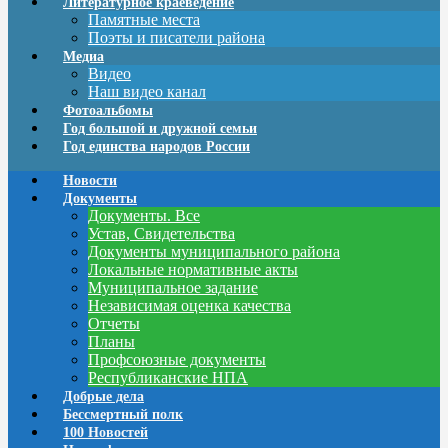
Литературное краеведение
Памятные места
Поэты и писатели района
Медиа
Видео
Наш видео канал
Фотоальбомы
Год большой и дружной семьи
Год единства народов России
Новости
Документы
Документы. Все
Устав, Свидетельства
Документы муниципального района
Локальные нормативные акты
Муниципальное задание
Независимая оценка качества
Отчеты
Планы
Профсоюзные документы
Республиканские НПА
Добрые дела
Бессмертный полк
100 Новостей