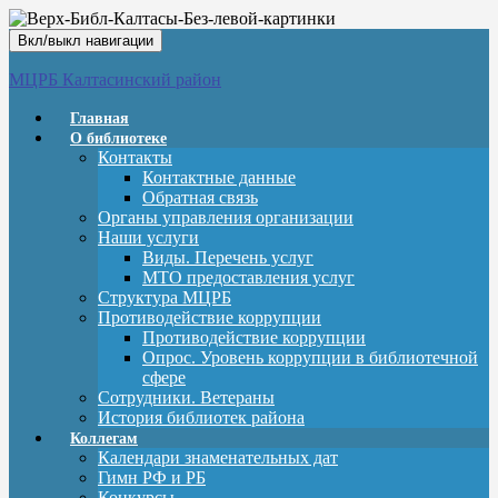
Вкл/выкл навигации
МЦРБ Калтасинский район
Главная
О библиотеке
Контакты
Контактные данные
Обратная связь
Органы управления организации
Наши услуги
Виды. Перечень услуг
МТО предоставления услуг
Структура МЦРБ
Противодействие коррупции
Противодействие коррупции
Опрос. Уровень коррупции в библиотечной
сфере
Сотрудники. Ветераны
История библиотек района
Коллегам
Календари знаменательных дат
Гимн РФ и РБ
Конкурсы