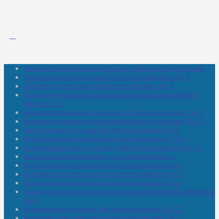
Межпоселенческая центральная районная библиотека
Амзибашевская сельская библиотека-филиал № 1
Бабаевская сельская библиотека-филиал № 2
Большекачаковская сельская модельная библиотека-
филиал № 7
Большекуразовская сельская библиотека-филиал № 3
Верхнетыхтемская сельская библиотека-филиал № 15
Калегинская сельская библиотека-филиал № 6
Калмашевская сельская библиотека-филиал № 5
Калмиябашевская сельская библиотека-филиал № 13
Калтасинская модельная детская библиотека
Кельтеевская сельская библиотека-филиал № 8
Киебаковская сельская библиотека-филиал № 9
Кокушевская сельская библиотека-филиал № 4
Краснохолмская сельская модельная библиотека-филиал
№ 21
Кутеремская сельская библиотека-филиал № 22
Кучашевская сельская библиотека-филиал № 11