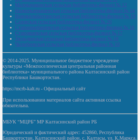
Малокачаковская сельская библиотека-филиал № 12
Нижнекачмашевская сельская библиотека-филиал № 14
Новокильбахтинская сельская библиотека-филиал № 19
Сазовская сельская библиотека-филиал № 20
Староорьебашевская сельская библиотека-филиал № 16
Старояшевская сельская библиотека-филиал № 17
Тюльдинская сельская библиотека-филиал № 18
Чилибеевская сельская библиотека-филиал № 10
© 2014-2025. Муниципальное бюджетное учреждение
культуры «Межпоселенческая центральная районная
библиотека» муниципального района Калтасинский район
Республики Башкортостан.
https://mcrb-kalt.ru - Официальный сайт
При использовании материалов сайта активная ссылка
обязательна.
МБУК “МЦРБ” МР Калтасинский район РБ
Юридический и фактический адрес: 452860, Республика
Башкортостан, Калтасинский район, с. Калтасы, ул. К.Маркса,