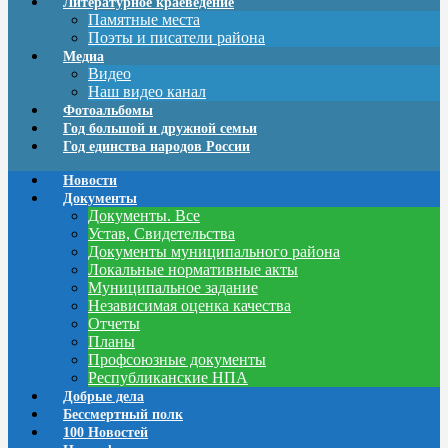
Литературное краеведение
Памятные места
Поэты и писатели района
Медиа
Видео
Наш видео канал
Фотоальбомы
Год большой и дружной семьи
Год единства народов России
Новости
Документы
Документы. Все
Устав, Свидетельства
Документы муниципального района
Локальные нормативные акты
Муниципальное задание
Независимая оценка качества
Отчеты
Планы
Профсоюзные документы
Республиканские НПА
Добрые дела
Бессмертный полк
100 Новостей