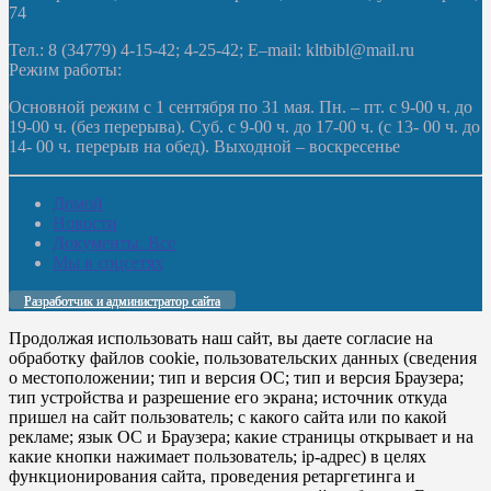
74
Тел.: 8 (34779) 4-15-42; 4-25-42; E–mail: kltbibl@mail.ru
Режим работы:
Основной режим с 1 сентября по 31 мая. Пн. – пт. с 9-00 ч. до
19-00 ч. (без перерыва). Суб. с 9-00 ч. до 17-00 ч. (с 13- 00 ч. до
14- 00 ч. перерыв на обед). Выходной – воскресенье
Домой
Новости
Документы. Все
Мы в соцсетях
Разработчик и администратор сайта
Продолжая использовать наш сайт, вы даете согласие на
обработку файлов cookie, пользовательских данных (сведения
о местоположении; тип и версия ОС; тип и версия Браузера;
тип устройства и разрешение его экрана; источник откуда
пришел на сайт пользователь; с какого сайта или по какой
рекламе; язык ОС и Браузера; какие страницы открывает и на
какие кнопки нажимает пользователь; ip-адрес) в целях
функционирования сайта, проведения ретаргетинга и