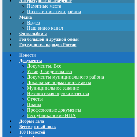
Литературное краеведение
Памятные места
Поэты и писатели района
Медиа
Видео
Наш видео канал
Фотоальбомы
Год большой и дружной семьи
Год единства народов России
Новости
Документы
Документы. Все
Устав, Свидетельства
Документы муниципального района
Локальные нормативные акты
Муниципальное задание
Независимая оценка качества
Отчеты
Планы
Профсоюзные документы
Республиканские НПА
Добрые дела
Бессмертный полк
100 Новостей