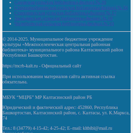
Сазовская сельская библиотека-филиал № 20
Староорьебашевская сельская библиотека-филиал № 16
Старояшевская сельская библиотека-филиал № 17
Тюльдинская сельская библиотека-филиал № 18
Чилибеевская сельская библиотека-филиал № 10
© 2014-2025. Муниципальное бюджетное учреждение
культуры «Межпоселенческая центральная районная
библиотека» муниципального района Калтасинский район
Республики Башкортостан.
https://mcrb-kalt.ru - Официальный сайт
При использовании материалов сайта активная ссылка
обязательна.
МБУК “МЦРБ” МР Калтасинский район РБ
Юридический и фактический адрес: 452860, Республика
Башкортостан, Калтасинский район, с. Калтасы, ул. К.Маркса,
74
Тел.: 8 (34779) 4-15-42; 4-25-42; E–mail: kltbibl@mail.ru