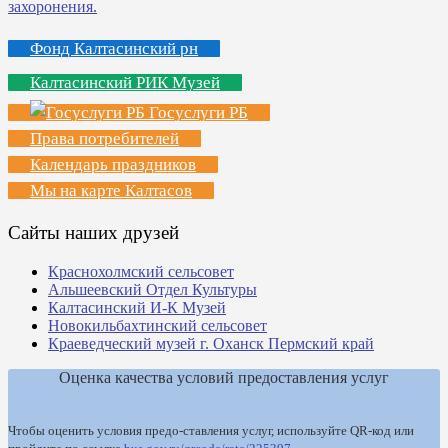
Фонд Калтасинский рн
Калтасинский РИК Музей
Госуслуги РБ
Права потребителей
Календарь праздников
Мы на карте Калтасов
Сайты наших друзей
Краснохолмский сельсовет
Альшеевский Отдел Культуры
Калтасинский И-К Музей
Новокильбахтинский сельсовет
Краеведческий музей г. Оханск Пермский край
Оценка качества условий предоставления услуг
Чтобы оценить условия предо-ставления услуг, используйте QR-код или