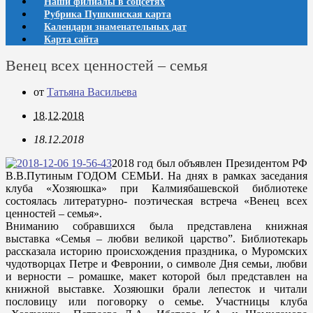
Наши филиалы в соцсетях
Рубрика Пушкинская карта
Календари знаменательных дат
Карта сайта
Венец всех ценностей – семья
от
Татьяна Васильева
18.12.2018
18.12.2018
2018 год был объявлен Президентом РФ
В.В.Путиным ГОДОМ СЕМЬИ. На днях в рамках заседания
клуба «Хозяюшка» при Калмиябашевской библиотеке
состоялась литературно- поэтическая встреча «Венец всех
ценностей – семья».
Вниманию собравшихся была представлена книжная
выставка «Семья – любви великой царство”. Библиотекарь
рассказала историю происхождения праздника, о Муромских
чудотворцах Петре и Февронии, о символе Дня семьи, любви
и верности – ромашке, макет которой был представлен на
книжной выставке. Хозяюшки брали лепесток и читали
пословицу или поговорку о семье. Участницы клуба