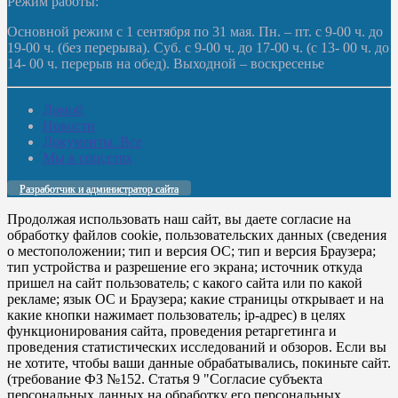
Режим работы:
Основной режим с 1 сентября по 31 мая. Пн. – пт. с 9-00 ч. до
19-00 ч. (без перерыва). Суб. с 9-00 ч. до 17-00 ч. (с 13- 00 ч. до
14- 00 ч. перерыв на обед). Выходной – воскресенье
Домой
Новости
Документы. Все
Мы в соцсетях
Разработчик и администратор сайта
Продолжая использовать наш сайт, вы даете согласие на
обработку файлов cookie, пользовательских данных (сведения
о местоположении; тип и версия ОС; тип и версия Браузера;
тип устройства и разрешение его экрана; источник откуда
пришел на сайт пользователь; с какого сайта или по какой
рекламе; язык ОС и Браузера; какие страницы открывает и на
какие кнопки нажимает пользователь; ip-адрес) в целях
функционирования сайта, проведения ретаргетинга и
проведения статистических исследований и обзоров. Если вы
не хотите, чтобы ваши данные обрабатывались, покиньте сайт.
(требование ФЗ №152. Статья 9 "Согласие субъекта
персональных данных на обработку его персональных