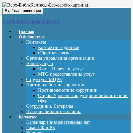
Вкл/выкл навигации
МЦРБ Калтасинский район
Главная
О библиотеке
Контакты
Контактные данные
Обратная связь
Органы управления организации
Наши услуги
Виды. Перечень услуг
МТО предоставления услуг
Структура МЦРБ
Противодействие коррупции
Противодействие коррупции
Опрос. Уровень коррупции в библиотечной
сфере
Сотрудники. Ветераны
История библиотек района
Коллегам
Календари знаменательных дат
Гимн РФ и РБ
Конкурсы