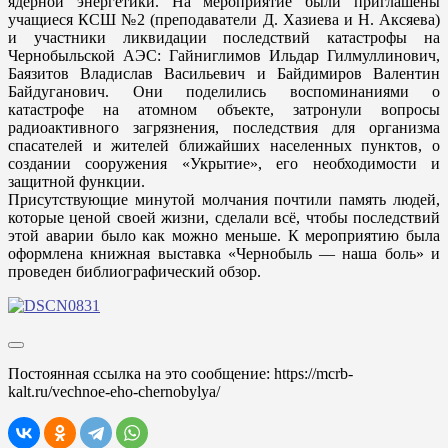
ядерной энергетики. На мероприятие были приглашены
учащиеся КСШ №2 (преподаватели Д. Хазиева и Н. Аксяева)
и участники ликвидации последствий катастрофы на
Чернобыльской АЭС: Гайниглимов Ильдар Гилмуллинович,
Баязитов Владислав Васильевич и Байдимиров Валентин
Байдуганович. Они поделились воспоминаниями о
катастрофе на атомном объекте, затронули вопросы
радиоактивного загрязнения, последствия для организма
спасателей и жителей ближайших населенных пунктов, о
создании сооружения «Укрытие», его необходимости и
защитной функции.
Присутствующие минутой молчания почтили память людей,
которые ценой своей жизни, сделали всё, чтобы последствий
этой аварии было как можно меньше. К мероприятию была
оформлена книжная выставка «Чернобыль — наша боль» и
проведен библиографический обзор.
Постоянная ссылка на это сообщение:
https://mcrb-
kalt.ru/vechnoe-eho-chernobylya/