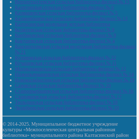
Верхнетыхтемская сельская библиотека-филиал № 15
Калегинская сельская библиотека-филиал № 6
Калмашевская сельская библиотека-филиал № 5
Калмиябашевская сельская библиотека-филиал № 13
Калтасинская модельная детская библиотека
Кельтеевская сельская библиотека-филиал № 8
Киебаковская сельская библиотека-филиал № 9
Кокушевская сельская библиотека-филиал № 4
Краснохолмская сельская модельная библиотека-филиал
№ 21
Кутеремская сельская библиотека-филиал № 22
Кучашевская сельская библиотека-филиал № 11
Малокачаковская сельская библиотека-филиал № 12
Нижнекачмашевская сельская библиотека-филиал № 14
Новокильбахтинская сельская библиотека-филиал № 19
Сазовская сельская библиотека-филиал № 20
Староорьебашевская сельская библиотека-филиал № 16
Старояшевская сельская библиотека-филиал № 17
Тюльдинская сельская библиотека-филиал № 18
Чилибеевская сельская библиотека-филиал № 10
© 2014-2025. Муниципальное бюджетное учреждение
культуры «Межпоселенческая центральная районная
библиотека» муниципального района Калтасинский район