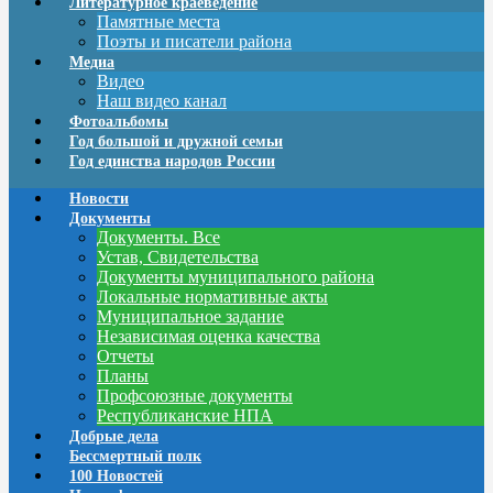
Литературное краеведение
Памятные места
Поэты и писатели района
Медиа
Видео
Наш видео канал
Фотоальбомы
Год большой и дружной семьи
Год единства народов России
Новости
Документы
Документы. Все
Устав, Свидетельства
Документы муниципального района
Локальные нормативные акты
Муниципальное задание
Независимая оценка качества
Отчеты
Планы
Профсоюзные документы
Республиканские НПА
Добрые дела
Бессмертный полк
100 Новостей