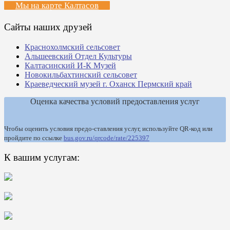
Мы на карте Калтасов
Сайты наших друзей
Краснохолмский сельсовет
Альшеевский Отдел Культуры
Калтасинский И-К Музей
Новокильбахтинский сельсовет
Краеведческий музей г. Оханск Пермский край
Оценка качества условий предоставления услуг
Чтобы оценить условия предо-ставления услуг, используйте QR-код или
пройдите по ссылке
bus.gov.ru/qrcode/rate/225397
К вашим услугам: