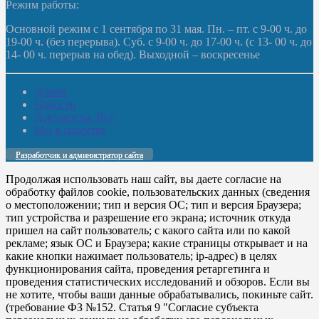
Режим работы:
Основной режим с 1 сентября по 31 мая. Пн. – пт. с 9-00 ч. до
19-00 ч. (без перерыва). Суб. с 9-00 ч. до 17-00 ч. (с 13- 00 ч. до
14- 00 ч. перерыв на обед). Выходной – воскресенье
Домой
Новости
Документы. Все
Мы в соцсетях
Разработчик и администратор сайта
Продолжая использовать наш сайт, вы даете согласие на
обработку файлов cookie, пользовательских данных (сведения
о местоположении; тип и версия ОС; тип и версия Браузера;
тип устройства и разрешение его экрана; источник откуда
пришел на сайт пользователь; с какого сайта или по какой
рекламе; язык ОС и Браузера; какие страницы открывает и на
какие кнопки нажимает пользователь; ip-адрес) в целях
функционирования сайта, проведения ретаргетинга и
проведения статистических исследований и обзоров. Если вы
не хотите, чтобы ваши данные обрабатывались, покиньте сайт.
(требование ФЗ №152. Статья 9 "Согласие субъекта