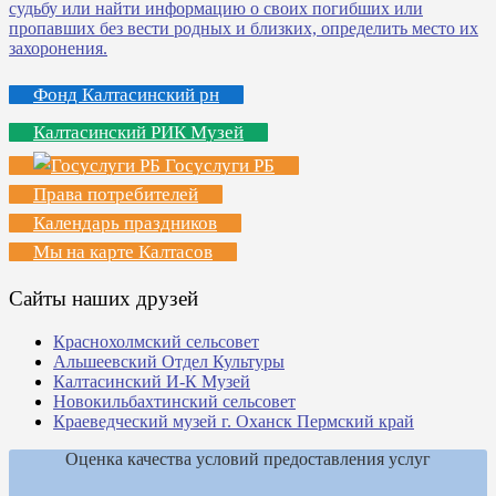
Фонд Калтасинский рн
Калтасинский РИК Музей
Госуслуги РБ
Права потребителей
Календарь праздников
Мы на карте Калтасов
Сайты наших друзей
Краснохолмский сельсовет
Альшеевский Отдел Культуры
Калтасинский И-К Музей
Новокильбахтинский сельсовет
Краеведческий музей г. Оханск Пермский край
Оценка качества условий предоставления услуг