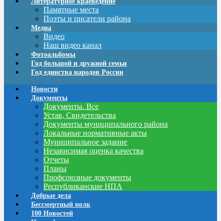
Литературное краеведение
Памятные места
Поэты и писатели района
Медиа
Видео
Наш видео канал
Фотоальбомы
Год большой и дружной семьи
Год единства народов России
Новости
Документы
Документы. Все
Устав, Свидетельства
Документы муниципального района
Локальные нормативные акты
Муниципальное задание
Независимая оценка качества
Отчеты
Планы
Профсоюзные документы
Республиканские НПА
Добрые дела
Бессмертный полк
100 Новостей