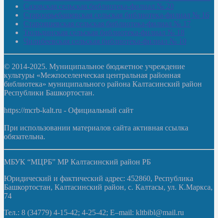
Сазовская сельская библиотека-филиал № 20
Староорьебашевская сельская библиотека-филиал № 16
Старояшевская сельская библиотека-филиал № 17
Тюльдинская сельская библиотека-филиал № 18
Чилибеевская сельская библиотека-филиал № 10
© 2014-2025. Муниципальное бюджетное учреждение
культуры «Межпоселенческая центральная районная
библиотека» муниципального района Калтасинский район
Республики Башкортостан.
https://mcrb-kalt.ru - Официальный сайт
При использовании материалов сайта активная ссылка
обязательна.
МБУК “МЦРБ” МР Калтасинский район РБ
Юридический и фактический адрес: 452860, Республика
Башкортостан, Калтасинский район, с. Калтасы, ул. К.Маркса,
74
Тел.: 8 (34779) 4-15-42; 4-25-42; E–mail: kltbibl@mail.ru