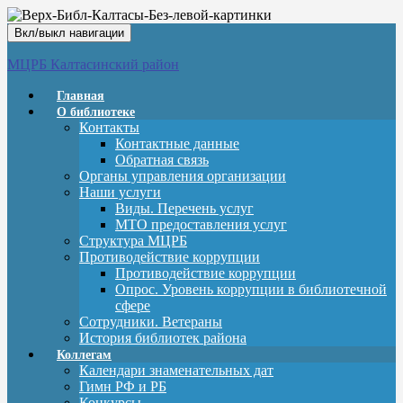
Вкл/выкл навигации
МЦРБ Калтасинский район
Главная
О библиотеке
Контакты
Контактные данные
Обратная связь
Органы управления организации
Наши услуги
Виды. Перечень услуг
МТО предоставления услуг
Структура МЦРБ
Противодействие коррупции
Противодействие коррупции
Опрос. Уровень коррупции в библиотечной
сфере
Сотрудники. Ветераны
История библиотек района
Коллегам
Календари знаменательных дат
Гимн РФ и РБ
Конкурсы