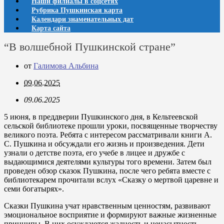
Наши филиалы в соцсетях
Рубрика Пушкинская карта
Календари знаменательных дат
Карта сайта
“В волшебной Пушкинской стране”
от
Галимова Альбина
09.06.2025
09.06.2025
5 июня, в преддверии Пушкинского дня, в Кельтеевской
сельской библиотеке прошли уроки, посвященные творчеству
великого поэта. Ребята с интересом рассматривали книги А.
С. Пушкина и обсуждали его жизнь и произведения. Дети
узнали о детстве поэта, его учебе в лицее и дружбе с
выдающимися деятелями культуры того времени. Затем был
проведен обзор сказок Пушкина, после чего ребята вместе с
библиотекарем прочитали вслух «Сказку о мертвой царевне и
семи богатырях».
Сказки Пушкина учат нравственным ценностям, развивают
эмоциональное восприятие и формируют важные жизненные
принципы. В них осуждаются жадность и ненасытность