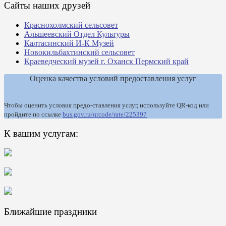
Сайты наших друзей
Краснохолмский сельсовет
Альшеевский Отдел Культуры
Калтасинский И-К Музей
Новокильбахтинский сельсовет
Краеведческий музей г. Оханск Пермский край
Оценка качества условий предоставления услуг
Чтобы оценить условия предо-ставления услуг, используйте QR-код или
пройдите по ссылке
bus.gov.ru/qrcode/rate/225397
К вашим услугам:
Ближайшие праздники