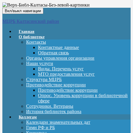
Вкл/выкл навигации
МЦРБ Калтасинский район
Главная
О библиотеке
Контакты
Контактные данные
Обратная связь
Органы управления организации
Наши услуги
Виды. Перечень услуг
МТО предоставления услуг
Структура МЦРБ
Противодействие коррупции
Противодействие коррупции
Опрос. Уровень коррупции в библиотечной
сфере
Сотрудники. Ветераны
История библиотек района
Коллегам
Календари знаменательных дат
Гимн РФ и РБ
Конкурсы