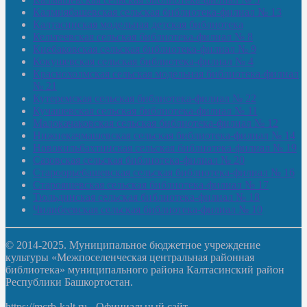
Калмиябашевская сельская библиотека-филиал № 13
Калтасинская модельная детская библиотека
Кельтеевская сельская библиотека-филиал № 8
Киебаковская сельская библиотека-филиал № 9
Кокушевская сельская библиотека-филиал № 4
Краснохолмская сельская модельная библиотека-филиал
№ 21
Кутеремская сельская библиотека-филиал № 22
Кучашевская сельская библиотека-филиал № 11
Малокачаковская сельская библиотека-филиал № 12
Нижнекачмашевская сельская библиотека-филиал № 14
Новокильбахтинская сельская библиотека-филиал № 19
Сазовская сельская библиотека-филиал № 20
Староорьебашевская сельская библиотека-филиал № 16
Старояшевская сельская библиотека-филиал № 17
Тюльдинская сельская библиотека-филиал № 18
Чилибеевская сельская библиотека-филиал № 10
© 2014-2025. Муниципальное бюджетное учреждение
культуры «Межпоселенческая центральная районная
библиотека» муниципального района Калтасинский район
Республики Башкортостан.
https://mcrb-kalt.ru - Официальный сайт