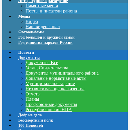
Литературное краеведение
Памятные места
Поэты и писатели района
Медиа
Видео
Наш видео канал
Фотоальбомы
Год большой и дружной семьи
Год единства народов России
Новости
Документы
Документы. Все
Устав, Свидетельства
Документы муниципального района
Локальные нормативные акты
Муниципальное задание
Независимая оценка качества
Отчеты
Планы
Профсоюзные документы
Республиканские НПА
Добрые дела
Бессмертный полк
100 Новостей