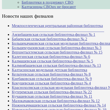
Библиотеки в поддержку СВО
Калтасинцы СВОих не бросают
Новости наших филиалов
Межпоселенческая центральная районная библиотека
_______________________________________________
Амзибашевская сельская библиотека-филиал № 1
Бабаевская сельская библиотека-филиал № 2
Большекачаковская сельская модельная библиотека-фили
Большекуразовская сельская библиотека-филиал № 3
Верхнетыхтемская сельская библиотека-филиал № 15
Калегинская сельская библиотека-филиал № 6
Калмашевская сельская библиотека-филиал № 5
Калмиябашевская сельская библиотека-филиал № 13
Калтасинская модельная детская библиотека
Кельтеевская сельская библиотека-филиал № 8
Киебаковская сельская библиотека-филиал № 9
Кокушевская сельская библиотека-филиал № 4
Краснохолмская сельская модельная библиотека-филиал 
Кутеремская сельская библиотека-филиал № 22
Кучашевская сельская библиотека-филиал № 11
Малокачаковская сельская библиотека-филиал № 12
Нижнекачмашевская сельская библиотека-филиал № 14
Новокильбахтинская сельская библиотека-филиал № 19