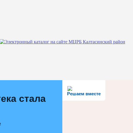
Решаем вместе
ека стала
е