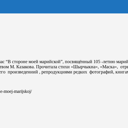
час “В стороне моей марийской”, посвящённый 105 -летию мари
ством М. Казакова. Прочитала стихи «Шырчыкна», «Маска», отр
го произведениий , репродукциями редких фотографий, книгам
ne-moej-marijskoj/