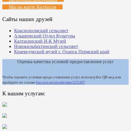
Мы на карте Калтасов
Сайты наших друзей
Краснохолмский сельсовет
Альшеевский Отдел Культуры
Калтасинский И-К Музей
Новокильбахтинский сельсовет
Краеведческий музей г. Оханск Пермский край
Оценка качества условий предоставления услуг
Чтобы оценить условия предо-ставления услуг, используйте QR-код или
пройдите по ссылке
bus.gov.ru/qrcode/rate/225397
К вашим услугам: