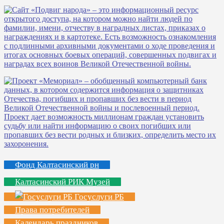
Фонд Калтасинский рн
Калтасинский РИК Музей
Госуслуги РБ
Права потребителей
Календарь праздников