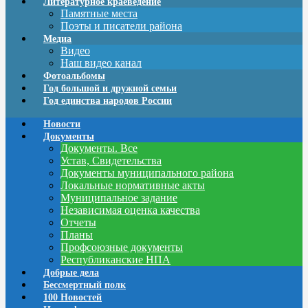
Литературное краеведение
Памятные места
Поэты и писатели района
Медиа
Видео
Наш видео канал
Фотоальбомы
Год большой и дружной семьи
Год единства народов России
Новости
Документы
Документы. Все
Устав, Свидетельства
Документы муниципального района
Локальные нормативные акты
Муниципальное задание
Независимая оценка качества
Отчеты
Планы
Профсоюзные документы
Республиканские НПА
Добрые дела
Бессмертный полк
100 Новостей