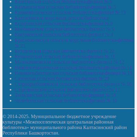
Калегинская сельская библиотека-филиал № 6
Калмашевская сельская библиотека-филиал № 5
Калмиябашевская сельская библиотека-филиал № 13
Калтасинская модельная детская библиотека
Кельтеевская сельская библиотека-филиал № 8
Киебаковская сельская библиотека-филиал № 9
Кокушевская сельская библиотека-филиал № 4
Краснохолмская сельская модельная библиотека-филиал
№ 21
Кутеремская сельская библиотека-филиал № 22
Кучашевская сельская библиотека-филиал № 11
Малокачаковская сельская библиотека-филиал № 12
Нижнекачмашевская сельская библиотека-филиал № 14
Новокильбахтинская сельская библиотека-филиал № 19
Сазовская сельская библиотека-филиал № 20
Староорьебашевская сельская библиотека-филиал № 16
Старояшевская сельская библиотека-филиал № 17
Тюльдинская сельская библиотека-филиал № 18
Чилибеевская сельская библиотека-филиал № 10
© 2014-2025. Муниципальное бюджетное учреждение
культуры «Межпоселенческая центральная районная
библиотека» муниципального района Калтасинский район
Республики Башкортостан.