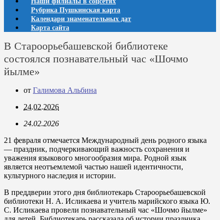
Наши филиалы в соцсетях
Рубрика Пушкинская карта
Календари знаменательных дат
Карта сайта
В Староорьебашевской библиотеке
состоялся познавательный час «Шочмо
йылме»
от
Галимова Альбина
24.02.2026
24.02.2026
21 февраля отмечается Международный день родного языка
— праздник, подчеркивающий важность сохранения и
уважения языкового многообразия мира. Родной язык
является неотъемлемой частью нашей идентичности,
культурного наследия и истории.
В преддверии этого дня библиотекарь Староорьебашевской
библиотеки Н. А. Исликаева и учитель марийского языка Ю.
С. Исликаева провели познавательный час «Шочмо йылме»
для детей. Библиотекарь рассказала об истории праздника,