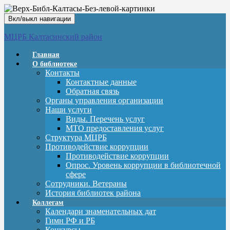
Вкл/выкл навигации
МЦРБ Калтасинский район
Главная
О библиотеке
Контакты
Контактные данные
Обратная связь
Органы управления организации
Наши услуги
Виды. Перечень услуг
МТО предоставления услуг
Структура МЦРБ
Противодействие коррупции
Противодействие коррупции
Опрос. Уровень коррупции в библиотечной
сфере
Сотрудники. Ветераны
История библиотек района
Коллегам
Календари знаменательных дат
Гимн РФ и РБ
Конкурсы