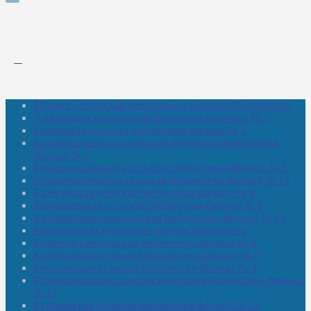
Межпоселенческая центральная районная библиотека
Амзибашевская сельская библиотека-филиал № 1
Бабаевская сельская библиотека-филиал № 2
Большекачаковская сельская модельная библиотека-
филиал № 7
Большекуразовская сельская библиотека-филиал № 3
Верхнетыхтемская сельская библиотека-филиал № 15
Калегинская сельская библиотека-филиал № 6
Калмашевская сельская библиотека-филиал № 5
Калмиябашевская сельская библиотека-филиал № 13
Калтасинская модельная детская библиотека
Кельтеевская сельская библиотека-филиал № 8
Киебаковская сельская библиотека-филиал № 9
Кокушевская сельская библиотека-филиал № 4
Краснохолмская сельская модельная библиотека-филиал
№ 21
Кутеремская сельская библиотека-филиал № 22