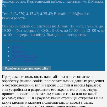
Башкортостан, Калтасинский район, с. Калтасы, ул. К.Маркса,
74
Тел.: 8 (34779) 4-15-42; 4-25-42; E–mail: kltbibl@mail.ru
Режим работы:
Основной режим с 1 сентября по 31 мая. Пн. – пт. с 9-00 ч. до
19-00 ч. (без перерыва). Суб. с 9-00 ч. до 17-00 ч. (с 13- 00 ч. до
14- 00 ч. перерыв на обед). Выходной – воскресенье
Домой
Новости
Документы. Все
Мы в соцсетях
Разработчик и администратор сайта
Продолжая использовать наш сайт, вы даете согласие на
обработку файлов cookie, пользовательских данных (сведения
о местоположении; тип и версия ОС; тип и версия Браузера;
тип устройства и разрешение его экрана; источник откуда
пришел на сайт пользователь; с какого сайта или по какой
рекламе; язык ОС и Браузера; какие страницы открывает и на
какие кнопки нажимает пользователь; ip-адрес) в целях
функционирования сайта, проведения ретаргетинга и