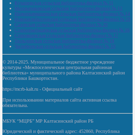
Кучашевская сельская библиотека-филиал № 11
Малокачаковская сельская библиотека-филиал № 12
Нижнекачмашевская сельская библиотека-филиал № 14
Новокильбахтинская сельская библиотека-филиал № 19
Сазовская сельская библиотека-филиал № 20
Староорьебашевская сельская библиотека-филиал № 16
Старояшевская сельская библиотека-филиал № 17
Тюльдинская сельская библиотека-филиал № 18
Чилибеевская сельская библиотека-филиал № 10
© 2014-2025. Муниципальное бюджетное учреждение
культуры «Межпоселенческая центральная районная
библиотека» муниципального района Калтасинский район
Республики Башкортостан.
https://mcrb-kalt.ru - Официальный сайт
При использовании материалов сайта активная ссылка
обязательна.
МБУК “МЦРБ” МР Калтасинский район РБ
Юридический и фактический адрес: 452860, Республика