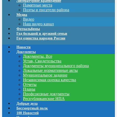
Литературное краеведение
Памятные места
Поэты и писатели района
Медиа
Видео
Наш видео канал
Фотоальбомы
Год большой и дружной семьи
Год единства народов России
Новости
Документы
Документы. Все
Устав, Свидетельства
Документы муниципального района
Локальные нормативные акты
Муниципальное задание
Независимая оценка качества
Отчеты
Планы
Профсоюзные документы
Республиканские НПА
Добрые дела
Бессмертный полк
100 Новостей