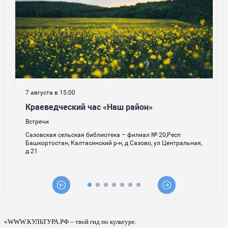
«WWW.КУЛЬТУРА.РФ – твой гид по культуре.