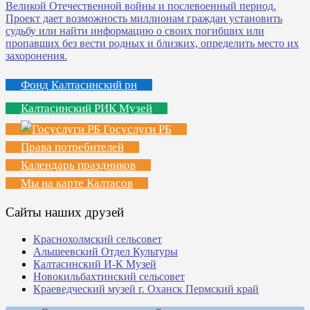
Фонд Калтасинский рн
Калтасинский РИК Музей
Госуслуги РБ
Права потребителей
Календарь праздников
Мы на карте Калтасов
Сайты наших друзей
Краснохолмский сельсовет
Альшеевский Отдел Культуры
Калтасинский И-К Музей
Новокильбахтинский сельсовет
Краеведческий музей г. Оханск Пермский край