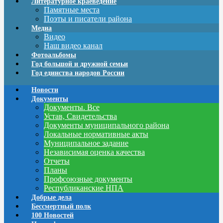
Литературное краеведение
Памятные места
Поэты и писатели района
Медиа
Видео
Наш видео канал
Фотоальбомы
Год большой и дружной семьи
Год единства народов России
Новости
Документы
Документы. Все
Устав, Свидетельства
Документы муниципального района
Локальные нормативные акты
Муниципальное задание
Независимая оценка качества
Отчеты
Планы
Профсоюзные документы
Республиканские НПА
Добрые дела
Бессмертный полк
100 Новостей