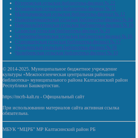
Кутеремская сельская библиотека-филиал № 22
Кучашевская сельская библиотека-филиал № 11
Малокачаковская сельская библиотека-филиал № 12
Нижнекачмашевская сельская библиотека-филиал № 14
Новокильбахтинская сельская библиотека-филиал № 19
Сазовская сельская библиотека-филиал № 20
Староорьебашевская сельская библиотека-филиал № 16
Старояшевская сельская библиотека-филиал № 17
Тюльдинская сельская библиотека-филиал № 18
Чилибеевская сельская библиотека-филиал № 10
© 2014-2025. Муниципальное бюджетное учреждение
культуры «Межпоселенческая центральная районная
библиотека» муниципального района Калтасинский район
Республики Башкортостан.
https://mcrb-kalt.ru - Официальный сайт
При использовании материалов сайта активная ссылка
обязательна.
МБУК “МЦРБ” МР Калтасинский район РБ