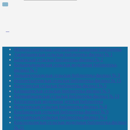
Межпоселенческая центральная районная библиотека
Амзибашевская сельская библиотека-филиал № 1
Бабаевская сельская библиотека-филиал № 2
Большекачаковская сельская модельная библиотека-
филиал № 7
Большекуразовская сельская библиотека-филиал № 3
Верхнетыхтемская сельская библиотека-филиал № 15
Калегинская сельская библиотека-филиал № 6
Калмашевская сельская библиотека-филиал № 5
Калмиябашевская сельская библиотека-филиал № 13
Калтасинская модельная детская библиотека
Кельтеевская сельская библиотека-филиал № 8
Киебаковская сельская библиотека-филиал № 9
Кокушевская сельская библиотека-филиал № 4
Краснохолмская сельская модельная библиотека-филиал
№ 21