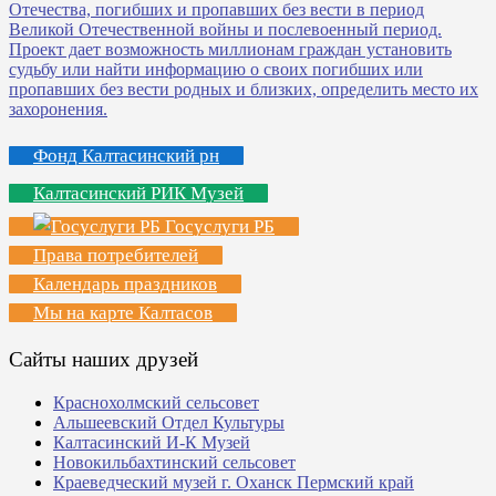
Фонд Калтасинский рн
Калтасинский РИК Музей
Госуслуги РБ
Права потребителей
Календарь праздников
Мы на карте Калтасов
Сайты наших друзей
Краснохолмский сельсовет
Альшеевский Отдел Культуры
Калтасинский И-К Музей
Новокильбахтинский сельсовет
Краеведческий музей г. Оханск Пермский край