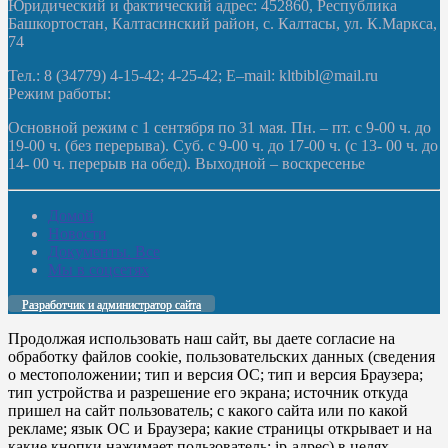
Юридический и фактический адрес: 452860, Республика
Башкортостан, Калтасинский район, с. Калтасы, ул. К.Маркса,
74
Тел.: 8 (34779) 4-15-42; 4-25-42; E–mail: kltbibl@mail.ru
Режим работы:
Основной режим с 1 сентября по 31 мая. Пн. – пт. с 9-00 ч. до
19-00 ч. (без перерыва). Суб. с 9-00 ч. до 17-00 ч. (с 13- 00 ч. до
14- 00 ч. перерыв на обед). Выходной – воскресенье
Домой
Новости
Документы. Все
Мы в соцсетях
Разработчик и администратор сайта
Продолжая использовать наш сайт, вы даете согласие на
обработку файлов cookie, пользовательских данных (сведения
о местоположении; тип и версия ОС; тип и версия Браузера;
тип устройства и разрешение его экрана; источник откуда
пришел на сайт пользователь; с какого сайта или по какой
рекламе; язык ОС и Браузера; какие страницы открывает и на
какие кнопки нажимает пользователь; ip-адрес) в целях