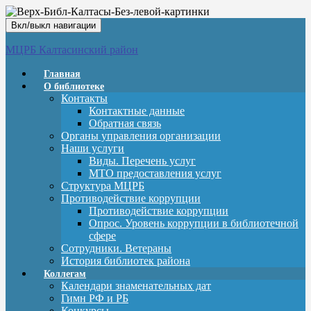
Вкл/выкл навигации
МЦРБ Калтасинский район
Главная
О библиотеке
Контакты
Контактные данные
Обратная связь
Органы управления организации
Наши услуги
Виды. Перечень услуг
МТО предоставления услуг
Структура МЦРБ
Противодействие коррупции
Противодействие коррупции
Опрос. Уровень коррупции в библиотечной
сфере
Сотрудники. Ветераны
История библиотек района
Коллегам
Календари знаменательных дат
Гимн РФ и РБ
Конкурсы