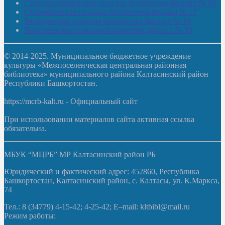
Староорьебашевская сельская библиотека-филиал № 16
Старояшевская сельская библиотека-филиал № 17
Тюльдинская сельская библиотека-филиал № 18
Чилибеевская сельская библиотека-филиал № 10
© 2014-2025. Муниципальное бюджетное учреждение
культуры «Межпоселенческая центральная районная
библиотека» муниципального района Калтасинский район
Республики Башкортостан.
https://mcrb-kalt.ru - Официальный сайт
При использовании материалов сайта активная ссылка
обязательна.
МБУК “МЦРБ” МР Калтасинский район РБ
Юридический и фактический адрес: 452860, Республика
Башкортостан, Калтасинский район, с. Калтасы, ул. К.Маркса,
74
Тел.: 8 (34779) 4-15-42; 4-25-42; E–mail: kltbibl@mail.ru
Режим работы: