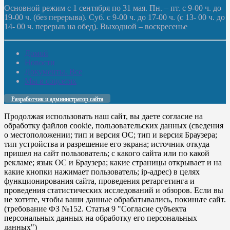
Основной режим с 1 сентября по 31 мая. Пн. – пт. с 9-00 ч. до
19-00 ч. (без перерыва). Суб. с 9-00 ч. до 17-00 ч. (с 13- 00 ч. до
14- 00 ч. перерыв на обед). Выходной – воскресенье
Домой
Новости
Документы. Все
Мы в соцсетях
Разработчик и администратор сайта
Продолжая использовать наш сайт, вы даете согласие на
обработку файлов cookie, пользовательских данных (сведения
о местоположении; тип и версия ОС; тип и версия Браузера;
тип устройства и разрешение его экрана; источник откуда
пришел на сайт пользователь; с какого сайта или по какой
рекламе; язык ОС и Браузера; какие страницы открывает и на
какие кнопки нажимает пользователь; ip-адрес) в целях
функционирования сайта, проведения ретаргетинга и
проведения статистических исследований и обзоров. Если вы
не хотите, чтобы ваши данные обрабатывались, покиньте сайт.
(требование ФЗ №152. Статья 9 "Согласие субъекта
персональных данных на обработку его персональных
данных")