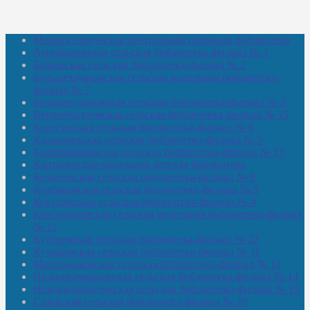
Межпоселенческая центральная районная библиотека
Амзибашевская сельская библиотека-филиал № 1
Бабаевская сельская библиотека-филиал № 2
Большекачаковская сельская модельная библиотека-
филиал № 7
Большекуразовская сельская библиотека-филиал № 3
Верхнетыхтемская сельская библиотека-филиал № 15
Калегинская сельская библиотека-филиал № 6
Калмашевская сельская библиотека-филиал № 5
Калмиябашевская сельская библиотека-филиал № 13
Калтасинская модельная детская библиотека
Кельтеевская сельская библиотека-филиал № 8
Киебаковская сельская библиотека-филиал № 9
Кокушевская сельская библиотека-филиал № 4
Краснохолмская сельская модельная библиотека-филиал
№ 21
Кутеремская сельская библиотека-филиал № 22
Кучашевская сельская библиотека-филиал № 11
Малокачаковская сельская библиотека-филиал № 12
Нижнекачмашевская сельская библиотека-филиал № 14
Новокильбахтинская сельская библиотека-филиал № 19
Сазовская сельская библиотека-филиал № 20