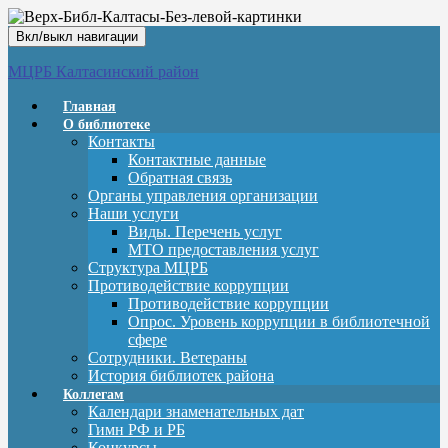
Вкл/выкл навигации
МЦРБ Калтасинский район
Главная
О библиотеке
Контакты
Контактные данные
Обратная связь
Органы управления организации
Наши услуги
Виды. Перечень услуг
МТО предоставления услуг
Структура МЦРБ
Противодействие коррупции
Противодействие коррупции
Опрос. Уровень коррупции в библиотечной
сфере
Сотрудники. Ветераны
История библиотек района
Коллегам
Календари знаменательных дат
Гимн РФ и РБ
Конкурсы