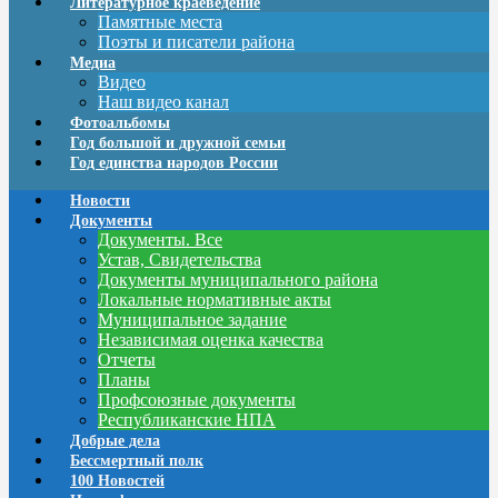
Литературное краеведение
Памятные места
Поэты и писатели района
Медиа
Видео
Наш видео канал
Фотоальбомы
Год большой и дружной семьи
Год единства народов России
Новости
Документы
Документы. Все
Устав, Свидетельства
Документы муниципального района
Локальные нормативные акты
Муниципальное задание
Независимая оценка качества
Отчеты
Планы
Профсоюзные документы
Республиканские НПА
Добрые дела
Бессмертный полк
100 Новостей