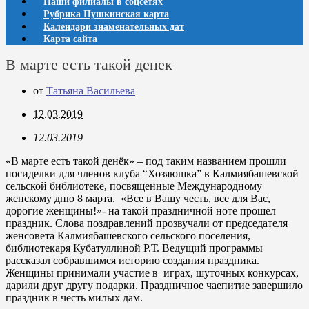
Наши филиалы в соцсетях
Рубрика Пушкинская карта
Календари знаменательных дат
Карта сайта
В марте есть такой денек
от
Татьяна Васильева
12.03.2019
12.03.2019
«В марте есть такой денёк» – под таким названием прошли
посиделки для членов клуба “Хозяюшка” в Калмиябашевской
сельской библиотеке, посвященные Международному
женскому дню 8 марта. «Все в Вашу честь, все для Вас,
дорогие женщины!»- на такой праздничной ноте прошел
праздник. Слова поздравлений прозвучали от председателя
женсовета Калмиябашевского сельского поселения,
библиотекаря Кубатуллиной Р.Т. Ведущий программы
рассказал собравшимся историю создания праздника.
Женщины принимали участие в играх, шуточных конкурсах,
дарили друг другу подарки. Праздничное чаепитие завершило
праздник в честь милых дам.