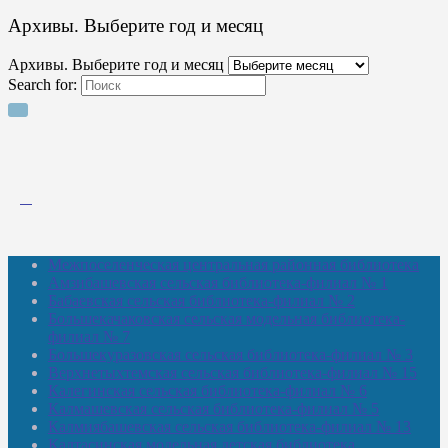
Архивы. Выберите год и месяц
Архивы. Выберите год и месяц
Search for:
Межпоселенческая центральная районная библиотека
Амзибашевская сельская библиотека-филиал № 1
Бабаевская сельская библиотека-филиал № 2
Большекачаковская сельская модельная библиотека-
филиал № 7
Большекуразовская сельская библиотека-филиал № 3
Верхнетыхтемская сельская библиотека-филиал № 15
Калегинская сельская библиотека-филиал № 6
Калмашевская сельская библиотека-филиал № 5
Калмиябашевская сельская библиотека-филиал № 13
Калтасинская модельная детская библиотека