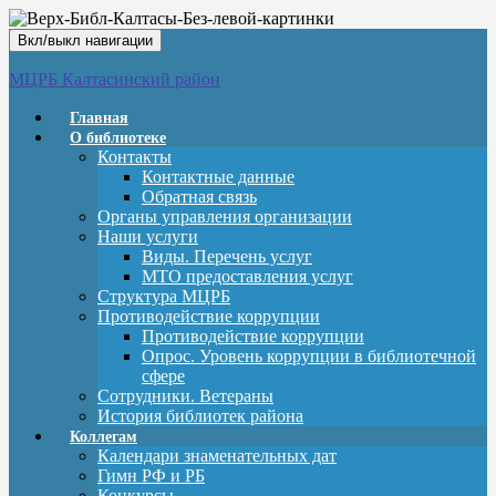
Вкл/выкл навигации
МЦРБ Калтасинский район
Главная
О библиотеке
Контакты
Контактные данные
Обратная связь
Органы управления организации
Наши услуги
Виды. Перечень услуг
МТО предоставления услуг
Структура МЦРБ
Противодействие коррупции
Противодействие коррупции
Опрос. Уровень коррупции в библиотечной
сфере
Сотрудники. Ветераны
История библиотек района
Коллегам
Календари знаменательных дат
Гимн РФ и РБ
Конкурсы