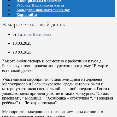
Наши филиалы в соцсетях
Рубрика Пушкинская карта
Календари знаменательных дат
Карта сайта
В марте есть такой денек
от
Татьяна Васильева
10.03.2025
10.03.2025
7 марта библиотекарь и совместно с работники клуба д.
Большекуразово провели конкурсную программу “В марте
есть такой денёк”.
Участниками мероприятия стали женщины из деревень
Малокуразово и Большекуразово, среди которых были и
матери участников специальной военной операции. Гости с
удовольствием приняли участие в таких конкурсах: “Самая
красивая”, ” Модница”, “Хозяюшка – стряпушка “, ” Покорми
ребёнка” и “Летящая походка”.
Мероприятие завершилось пожеланием всем женщинам
счастья, здоровья, радости и любви.