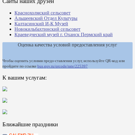
Сайты наших друзей
Краснохолмский сельсовет
Альшеевский Отдел Культуры
Калтасинский И-К Музей
Новокильбахтинский сельсовет
Краеведческий музей г. Оханск Пермский край
Оценка качества условий предоставления услуг
Чтобы оценить условия предо-ставления услуг, используйте QR-код или
пройдите по ссылке
bus.gov.ru/qrcode/rate/225397
К вашим услугам:
Ближайшие праздники