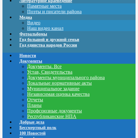
Литературное краеведение
Памятные места
Поэты и писатели района
Медиа
Видео
Наш видео канал
Фотоальбомы
Год большой и дружной семьи
Год единства народов России
Новости
Документы
Документы. Все
Устав, Свидетельства
Документы муниципального района
Локальные нормативные акты
Муниципальное задание
Независимая оценка качества
Отчеты
Планы
Профсоюзные документы
Республиканские НПА
Добрые дела
Бессмертный полк
100 Новостей