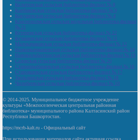
Кельтеевская сельская библиотека-филиал № 8
Киебаковская сельская библиотека-филиал № 9
Кокушевская сельская библиотека-филиал № 4
Краснохолмская сельская модельная библиотека-филиал
№ 21
Кутеремская сельская библиотека-филиал № 22
Кучашевская сельская библиотека-филиал № 11
Малокачаковская сельская библиотека-филиал № 12
Нижнекачмашевская сельская библиотека-филиал № 14
Новокильбахтинская сельская библиотека-филиал № 19
Сазовская сельская библиотека-филиал № 20
Староорьебашевская сельская библиотека-филиал № 16
Старояшевская сельская библиотека-филиал № 17
Тюльдинская сельская библиотека-филиал № 18
Чилибеевская сельская библиотека-филиал № 10
© 2014-2025. Муниципальное бюджетное учреждение
культуры «Межпоселенческая центральная районная
библиотека» муниципального района Калтасинский район
Республики Башкортостан.
https://mcrb-kalt.ru - Официальный сайт
При использовании материалов сайта активная ссылка