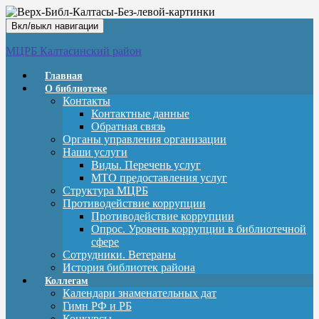
Вкл/выкл навигации
МЦРБ Калтасинский район
Главная
О библиотеке
Контакты
Контактные данные
Обратная связь
Органы управления организации
Наши услуги
Виды. Перечень услуг
МТО предоставления услуг
Структура МЦРБ
Противодействие коррупции
Противодействие коррупции
Опрос. Уровень коррупции в библиотечной
сфере
Сотрудники. Ветераны
История библиотек района
Коллегам
Календари знаменательных дат
Гимн РФ и РБ
Конкурсы