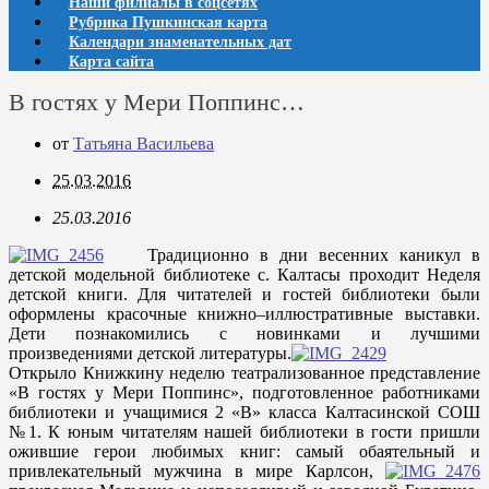
Наши филиалы в соцсетях
Рубрика Пушкинская карта
Календари знаменательных дат
Карта сайта
В гостях у Мери Поппинс…
от
Татьяна Васильева
25.03.2016
25.03.2016
Традиционно в дни весенних каникул в
детской модельной библиотеке с. Калтасы проходит Неделя
детской книги. Для читателей и гостей библиотеки были
оформлены красочные книжно–иллюстративные выставки.
Дети познакомились с новинками и лучшими
произведениями детской литературы.
Открыло Книжкину неделю театрализованное представление
«В гостях у Мери Поппинс», подготовленное работниками
библиотеки и учащимися 2 «В» класса Калтасинской СОШ
№1. К юным читателям нашей библиотеки в гости пришли
ожившие герои любимых книг: самый обаятельный и
привлекательный мужчина в мире Карлсон,