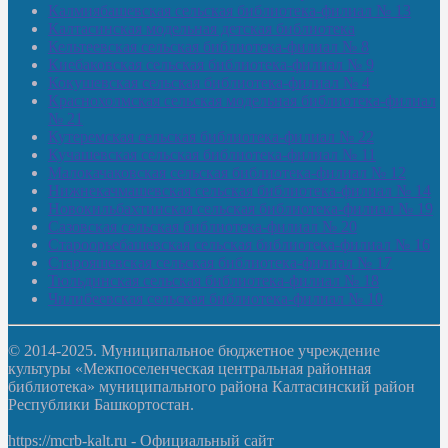
Калмиябашевская сельская библиотека-филиал № 13
Калтасинская модельная детская библиотека
Кельтеевская сельская библиотека-филиал № 8
Киебаковская сельская библиотека-филиал № 9
Кокушевская сельская библиотека-филиал № 4
Краснохолмская сельская модельная библиотека-филиал
№ 21
Кутеремская сельская библиотека-филиал № 22
Кучашевская сельская библиотека-филиал № 11
Малокачаковская сельская библиотека-филиал № 12
Нижнекачмашевская сельская библиотека-филиал № 14
Новокильбахтинская сельская библиотека-филиал № 19
Сазовская сельская библиотека-филиал № 20
Староорьебашевская сельская библиотека-филиал № 16
Старояшевская сельская библиотека-филиал № 17
Тюльдинская сельская библиотека-филиал № 18
Чилибеевская сельская библиотека-филиал № 10
© 2014-2025. Муниципальное бюджетное учреждение
культуры «Межпоселенческая центральная районная
библиотека» муниципального района Калтасинский район
Республики Башкортостан.
https://mcrb-kalt.ru - Официальный сайт