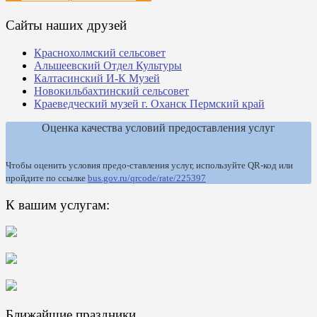
Сайты наших друзей
Краснохолмский сельсовет
Альшеевский Отдел Культуры
Калтасинский И-К Музей
Новокильбахтинский сельсовет
Краеведческий музей г. Оханск Пермский край
Оценка качества условий предоставления услуг
Чтобы оценить условия предо-ставления услуг, используйте QR-код или
пройдите по ссылке
bus.gov.ru/qrcode/rate/225397
К вашим услугам:
Ближайшие праздники