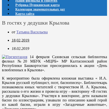
Наши филиалы в соцсетях
Рубрика Пушкинская карта
Календари знаменательных дат
Карта сайта
В гостях у дедушки Крылова
от
Татьяна Васильева
18.02.2019
18.02.2019
14 февраля Сазовская сельская библиотека
филиал №20 МБУК «МЦРБ» МР Калтасинский район
Республики Башкортостан присоединилась к акции «День
влюбленных в Крылова».
К мероприятию была оформлена книжная выставка « И.А.
Крылов русский публицист, поэт, баснописец». Библиотекарь
познакомила юных читателей с творчеством И. А. Крылова,
рассказала о его жизни и провела игру – викторину «В гостях
у дедушки Крылова». Участвуя в викторине, дети называли
басни по иллюстрациям, узнавали по описанию какой герой
из какой басни, играли в игру «Загадочные животные»,
«Доскажи словечко».