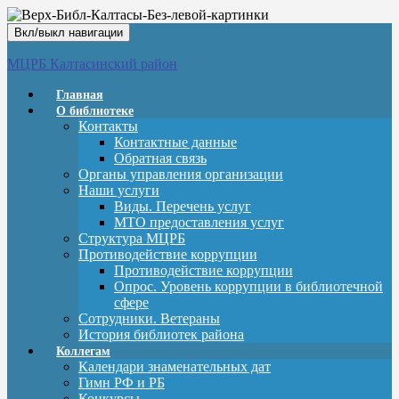
Вкл/выкл навигации
МЦРБ Калтасинский район
Главная
О библиотеке
Контакты
Контактные данные
Обратная связь
Органы управления организации
Наши услуги
Виды. Перечень услуг
МТО предоставления услуг
Структура МЦРБ
Противодействие коррупции
Противодействие коррупции
Опрос. Уровень коррупции в библиотечной
сфере
Сотрудники. Ветераны
История библиотек района
Коллегам
Календари знаменательных дат
Гимн РФ и РБ
Конкурсы