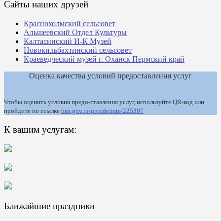
Сайты наших друзей
Краснохолмский сельсовет
Альшеевский Отдел Культуры
Калтасинский И-К Музей
Новокильбахтинский сельсовет
Краеведческий музей г. Оханск Пермский край
Оценка качества условий предоставления услуг
Чтобы оценить условия предо-ставления услуг, используйте QR-код или
пройдите по ссылке
bus.gov.ru/qrcode/rate/225397
К вашим услугам:
Ближайшие праздники