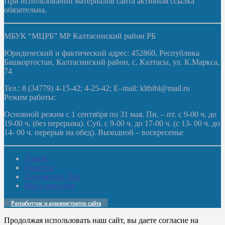
При использовании материалов сайта активная ссылка
обязательна.
МБУК “МЦРБ” МР Калтасинский район РБ
Юридический и фактический адрес: 452860, Республика
Башкортостан, Калтасинский район, с. Калтасы, ул. К.Маркса,
74
Тел.: 8 (34779) 4-15-42; 4-25-42; E–mail: kltbibl@mail.ru
Режим работы:
Основной режим с 1 сентября по 31 мая. Пн. – пт. с 9-00 ч. до
19-00 ч. (без перерыва). Суб. с 9-00 ч. до 17-00 ч. (с 13- 00 ч. до
14- 00 ч. перерыв на обед). Выходной – воскресенье
Домой
Новости
Документы. Все
Мы в соцсетях
Разработчик и администратор сайта
Продолжая использовать наш сайт, вы даете согласие на