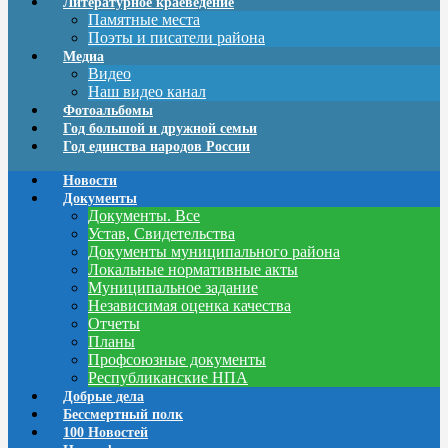
Литературное краеведение
Памятные места
Поэты и писатели района
Медиа
Видео
Наш видео канал
Фотоальбомы
Год большой и дружной семьи
Год единства народов России
Новости
Документы
Документы. Все
Устав, Свидетельства
Документы муниципального района
Локальные нормативные акты
Муниципальное задание
Независимая оценка качества
Отчеты
Планы
Профсоюзные документы
Республиканские НПА
Добрые дела
Бессмертный полк
100 Новостей