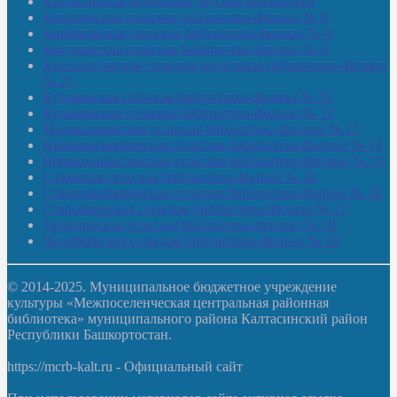
Калтасинская модельная детская библиотека
Кельтеевская сельская библиотека-филиал № 8
Киебаковская сельская библиотека-филиал № 9
Кокушевская сельская библиотека-филиал № 4
Краснохолмская сельская модельная библиотека-филиал
№ 21
Кутеремская сельская библиотека-филиал № 22
Кучашевская сельская библиотека-филиал № 11
Малокачаковская сельская библиотека-филиал № 12
Нижнекачмашевская сельская библиотека-филиал № 14
Новокильбахтинская сельская библиотека-филиал № 19
Сазовская сельская библиотека-филиал № 20
Староорьебашевская сельская библиотека-филиал № 16
Старояшевская сельская библиотека-филиал № 17
Тюльдинская сельская библиотека-филиал № 18
Чилибеевская сельская библиотека-филиал № 10
© 2014-2025. Муниципальное бюджетное учреждение
культуры «Межпоселенческая центральная районная
библиотека» муниципального района Калтасинский район
Республики Башкортостан.
https://mcrb-kalt.ru - Официальный сайт