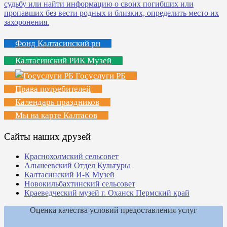
Фонд Калтасинский рн
Калтасинский РИК Музей
Госуслуги РБ
Права потребителей
Календарь праздников
Мы на карте Калтасов
Сайты наших друзей
Краснохолмский сельсовет
Альшеевский Отдел Культуры
Калтасинский И-К Музей
Новокильбахтинский сельсовет
Краеведческий музей г. Оханск Пермский край
Оценка качества условий предоставления услуг