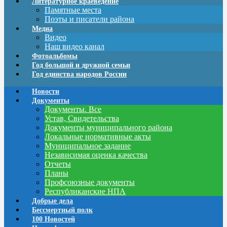
Литературное краеведение
Памятные места
Поэты и писатели района
Медиа
Видео
Наш видео канал
Фотоальбомы
Год большой и дружной семьи
Год единства народов России
Новости
Документы
Документы. Все
Устав, Свидетельства
Документы муниципального района
Локальные нормативные акты
Муниципальное задание
Независимая оценка качества
Отчеты
Планы
Профсоюзные документы
Республиканские НПА
Добрые дела
Бессмертный полк
100 Новостей