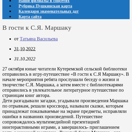
Наши филиалы в соцсетях
Рубрика Пушкинская карта
Календари знаменательных дат
Карта сайта
В гости к С.Я. Маршаку
от
Татьяна Васильева
31.10.2022
31.10.2022
27 октября юные читатели Кутеремской сельской библиотеки
отправились в игру-путешествие «В гости к С.Я Маршаку». В
начале мероприятия ребята прослушали беседу о жизни и
творчестве С.Я. Маршака, а затем вместе с библиотекарями
отправились в увлекательное литературное путешествие по
страницам книг автора.
Дети разгадывали загадки, угадывали произведения Маршака
по отрывкам, решали кроссворд, называли сказки, которым
принадлежат показываемые на экране предметы, исправляли
ошибки в названиях произведений. Путешествие
сопровождалось мультимедийной презентацией
иинтерактивными играми, а завершилось- приглашением