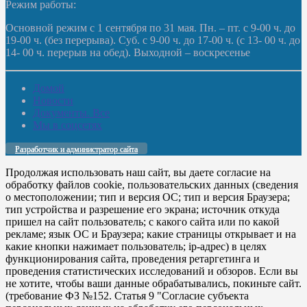
Режим работы:
Основной режим с 1 сентября по 31 мая. Пн. – пт. с 9-00 ч. до
19-00 ч. (без перерыва). Суб. с 9-00 ч. до 17-00 ч. (с 13- 00 ч. до
14- 00 ч. перерыв на обед). Выходной – воскресенье
Домой
Новости
Документы. Все
Мы в соцсетях
Разработчик и администратор сайта
Продолжая использовать наш сайт, вы даете согласие на
обработку файлов cookie, пользовательских данных (сведения
о местоположении; тип и версия ОС; тип и версия Браузера;
тип устройства и разрешение его экрана; источник откуда
пришел на сайт пользователь; с какого сайта или по какой
рекламе; язык ОС и Браузера; какие страницы открывает и на
какие кнопки нажимает пользователь; ip-адрес) в целях
функционирования сайта, проведения ретаргетинга и
проведения статистических исследований и обзоров. Если вы
не хотите, чтобы ваши данные обрабатывались, покиньте сайт.
(требование ФЗ №152. Статья 9 "Согласие субъекта