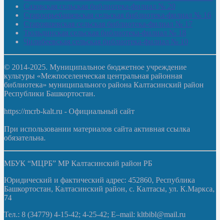
Сазовская сельская библиотека-филиал № 20
Староорьебашевская сельская библиотека-филиал № 16
Старояшевская сельская библиотека-филиал № 17
Тюльдинская сельская библиотека-филиал № 18
Чилибеевская сельская библиотека-филиал № 10
© 2014-2025. Муниципальное бюджетное учреждение
культуры «Межпоселенческая центральная районная
библиотека» муниципального района Калтасинский район
Республики Башкортостан.
https://mcrb-kalt.ru - Официальный сайт
При использовании материалов сайта активная ссылка
обязательна.
МБУК “МЦРБ” МР Калтасинский район РБ
Юридический и фактический адрес: 452860, Республика
Башкортостан, Калтасинский район, с. Калтасы, ул. К.Маркса,
74
Тел.: 8 (34779) 4-15-42; 4-25-42; E–mail: kltbibl@mail.ru