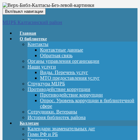
Вкл/выкл навигации
МЦРБ Калтасинский район
Главная
О библиотеке
Контакты
Контактные данные
Обратная связь
Органы управления организации
Наши услуги
Виды. Перечень услуг
МТО предоставления услуг
Структура МЦРБ
Противодействие коррупции
Противодействие коррупции
Опрос. Уровень коррупции в библиотечной
сфере
Сотрудники. Ветераны
История библиотек района
Коллегам
Календари знаменательных дат
Гимн РФ и РБ
Конкурсы