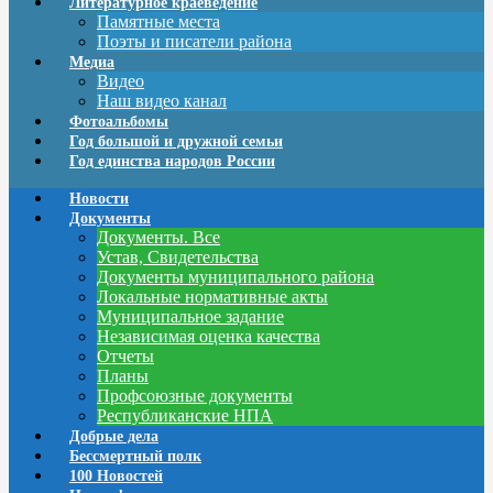
Литературное краеведение
Памятные места
Поэты и писатели района
Медиа
Видео
Наш видео канал
Фотоальбомы
Год большой и дружной семьи
Год единства народов России
Новости
Документы
Документы. Все
Устав, Свидетельства
Документы муниципального района
Локальные нормативные акты
Муниципальное задание
Независимая оценка качества
Отчеты
Планы
Профсоюзные документы
Республиканские НПА
Добрые дела
Бессмертный полк
100 Новостей