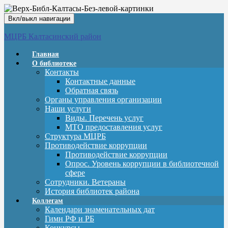
Вкл/выкл навигации
МЦРБ Калтасинский район
Главная
О библиотеке
Контакты
Контактные данные
Обратная связь
Органы управления организации
Наши услуги
Виды. Перечень услуг
МТО предоставления услуг
Структура МЦРБ
Противодействие коррупции
Противодействие коррупции
Опрос. Уровень коррупции в библиотечной
сфере
Сотрудники. Ветераны
История библиотек района
Коллегам
Календари знаменательных дат
Гимн РФ и РБ
Конкурсы