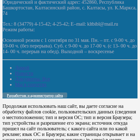
Юридический и фактический адрес: 452860, Республика
Башкортостан, Калтасинский район, с. Калтасы, ул. К.Маркса,
74
Тел.: 8 (34779) 4-15-42; 4-25-42; E–mail: kltbibl@mail.ru
Режим работы:
Основной режим с 1 сентября по 31 мая. Пн. – пт. с 9-00 ч. до
19-00 ч. (без перерыва). Суб. с 9-00 ч. до 17-00 ч. (с 13- 00 ч. до
14- 00 ч. перерыв на обед). Выходной – воскресенье
Домой
Новости
Документы. Все
Мы в соцсетях
Разработчик и администратор сайта
Продолжая использовать наш сайт, вы даете согласие на
обработку файлов cookie, пользовательских данных (сведения
о местоположении; тип и версия ОС; тип и версия Браузера;
тип устройства и разрешение его экрана; источник откуда
пришел на сайт пользователь; с какого сайта или по какой
рекламе; язык ОС и Браузера; какие страницы открывает и на
какие кнопки нажимает пользователь; ip-адрес) в целях