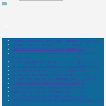
Межпоселенческая центральная районная библиотека
Амзибашевская сельская библиотека-филиал № 1
Бабаевская сельская библиотека-филиал № 2
Большекачаковская сельская модельная библиотека-
филиал № 7
Большекуразовская сельская библиотека-филиал № 3
Верхнетыхтемская сельская библиотека-филиал № 15
Калегинская сельская библиотека-филиал № 6
Калмашевская сельская библиотека-филиал № 5
Калмиябашевская сельская библиотека-филиал № 13
Калтасинская модельная детская библиотека
Кельтеевская сельская библиотека-филиал № 8
Киебаковская сельская библиотека-филиал № 9
Кокушевская сельская библиотека-филиал № 4
Краснохолмская сельская модельная библиотека-филиал
№ 21