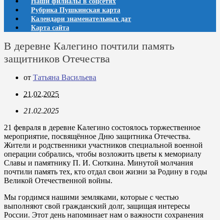
Наши филиалы в соцсетях
Рубрика Пушкинская карта
Календари знаменательных дат
Карта сайта
В деревне Калегино почтили память
защитников Отечества
от
Татьяна Васильева
21.02.2025
21.02.2025
21 февраля в деревне Калегино состоялось торжественное
мероприятие, посвящённое Дню защитника Отечества.
Жители и родственники участников специальной военной
операции собрались, чтобы возложить цветы к мемориалу
Славы и памятнику П. И. Сюткина. Минутой молчания
почтили память тех, кто отдал свои жизни за Родину в годы
Великой Отечественной войны.
Мы гордимся нашими земляками, которые с честью
выполняют свой гражданский долг, защищая интересы
России. Этот день напоминает нам о важности сохранения