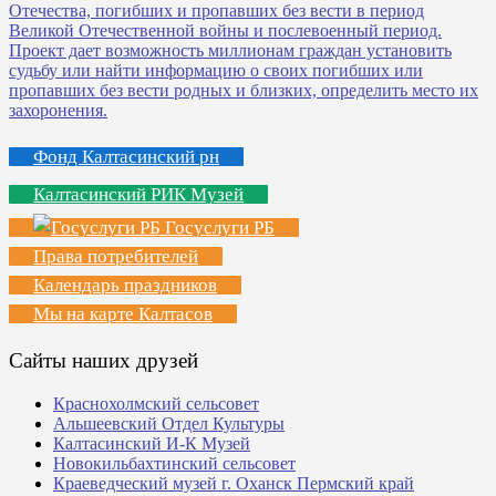
Фонд Калтасинский рн
Калтасинский РИК Музей
Госуслуги РБ
Права потребителей
Календарь праздников
Мы на карте Калтасов
Сайты наших друзей
Краснохолмский сельсовет
Альшеевский Отдел Культуры
Калтасинский И-К Музей
Новокильбахтинский сельсовет
Краеведческий музей г. Оханск Пермский край