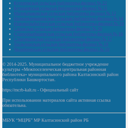
Кутеремская сельская библиотека-филиал № 22
Кучашевская сельская библиотека-филиал № 11
Малокачаковская сельская библиотека-филиал № 12
Нижнекачмашевская сельская библиотека-филиал № 14
Новокильбахтинская сельская библиотека-филиал № 19
Сазовская сельская библиотека-филиал № 20
Староорьебашевская сельская библиотека-филиал № 16
Старояшевская сельская библиотека-филиал № 17
Тюльдинская сельская библиотека-филиал № 18
Чилибеевская сельская библиотека-филиал № 10
© 2014-2025. Муниципальное бюджетное учреждение
культуры «Межпоселенческая центральная районная
библиотека» муниципального района Калтасинский район
Республики Башкортостан.
https://mcrb-kalt.ru - Официальный сайт
При использовании материалов сайта активная ссылка
обязательна.
МБУК “МЦРБ” МР Калтасинский район РБ