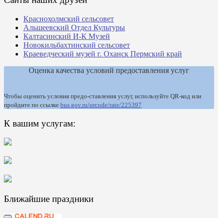
Краснохолмский сельсовет
Альшеевский Отдел Культуры
Калтасинский И-К Музей
Новокильбахтинский сельсовет
Краеведческий музей г. Оханск Пермский край
Оценка качества условий предоставления услуг
Чтобы оценить условия предо-ставления услуг, используйте QR-код или
пройдите по ссылке
bus.gov.ru/qrcode/rate/225397
К вашим услугам:
Ближайшие праздники