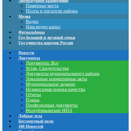
Литературное краеведение
Памятные места
Поэты и писатели района
Медиа
Видео
Наш видео канал
Фотоальбомы
Год большой и дружной семьи
Год единства народов России
Новости
Документы
Документы. Все
Устав, Свидетельства
Документы муниципального района
Локальные нормативные акты
Муниципальное задание
Независимая оценка качества
Отчеты
Планы
Профсоюзные документы
Республиканские НПА
Добрые дела
Бессмертный полк
100 Новостей