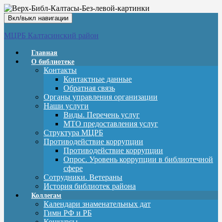
Вкл/выкл навигации
МЦРБ Калтасинский район
Главная
О библиотеке
Контакты
Контактные данные
Обратная связь
Органы управления организации
Наши услуги
Виды. Перечень услуг
МТО предоставления услуг
Структура МЦРБ
Противодействие коррупции
Противодействие коррупции
Опрос. Уровень коррупции в библиотечной
сфере
Сотрудники. Ветераны
История библиотек района
Коллегам
Календари знаменательных дат
Гимн РФ и РБ
Конкурсы