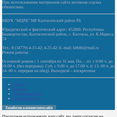
При использовании материалов сайта активная ссылка
обязательна.
МБУК “МЦРБ” МР Калтасинский район РБ
Юридический и фактический адрес: 452860, Республика
Башкортостан, Калтасинский район, с. Калтасы, ул. К.Маркса,
74
Тел.: 8 (34779) 4-15-42; 4-25-42; E–mail: kltbibl@mail.ru
Режим работы:
Основной режим с 1 сентября по 31 мая. Пн. – пт. с 9-00 ч. до
19-00 ч. (без перерыва). Суб. с 9-00 ч. до 17-00 ч. (с 13- 00 ч. до
14- 00 ч. перерыв на обед). Выходной – воскресенье
Домой
Новости
Документы. Все
Мы в соцсетях
Разработчик и администратор сайта
Продолжая использовать наш сайт, вы даете согласие на