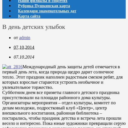
Наши филиалы в соцсетях
Рубрика Пушкинская карта
Календари знаменательных дат
Карта сайта
В день детских улыбок
от
admin
07.10.2014
07.10.2014
Международный день защиты детей отмечается в
первый день лета, когда природа щедро дарит солнечное
тепло. Этот праздник наполнен радостным смехом ребят, для
которых взрослые стараются устроить необычное и
увлекательное торжество.
Субботним днем все приметы главного детского праздника
присутствовали на площади районного дома культуры.
Организаторы мероприятия – отдел культуры, комитет по
делам молодежи, подростковый клуб «Центр», центр
внешкольного воспитания, районная библиотека –
постарались, чтобы праздник детства и встреча лета прошли
весело и интересно. Пока юные художники превращали серую