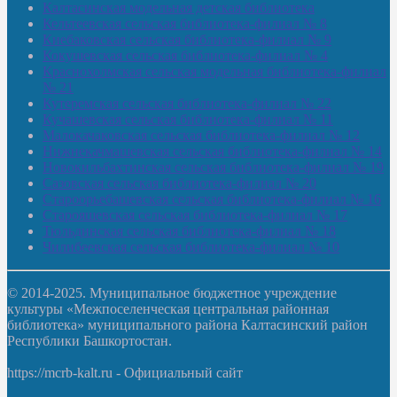
Калтасинская модельная детская библиотека
Кельтеевская сельская библиотека-филиал № 8
Киебаковская сельская библиотека-филиал № 9
Кокушевская сельская библиотека-филиал № 4
Краснохолмская сельская модельная библиотека-филиал
№ 21
Кутеремская сельская библиотека-филиал № 22
Кучашевская сельская библиотека-филиал № 11
Малокачаковская сельская библиотека-филиал № 12
Нижнекачмашевская сельская библиотека-филиал № 14
Новокильбахтинская сельская библиотека-филиал № 19
Сазовская сельская библиотека-филиал № 20
Староорьебашевская сельская библиотека-филиал № 16
Старояшевская сельская библиотека-филиал № 17
Тюльдинская сельская библиотека-филиал № 18
Чилибеевская сельская библиотека-филиал № 10
© 2014-2025. Муниципальное бюджетное учреждение
культуры «Межпоселенческая центральная районная
библиотека» муниципального района Калтасинский район
Республики Башкортостан.
https://mcrb-kalt.ru - Официальный сайт