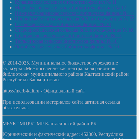
Кучашевская сельская библиотека-филиал № 11
Малокачаковская сельская библиотека-филиал № 12
Нижнекачмашевская сельская библиотека-филиал № 14
Новокильбахтинская сельская библиотека-филиал № 19
Сазовская сельская библиотека-филиал № 20
Староорьебашевская сельская библиотека-филиал № 16
Старояшевская сельская библиотека-филиал № 17
Тюльдинская сельская библиотека-филиал № 18
Чилибеевская сельская библиотека-филиал № 10
© 2014-2025. Муниципальное бюджетное учреждение
культуры «Межпоселенческая центральная районная
библиотека» муниципального района Калтасинский район
Республики Башкортостан.
https://mcrb-kalt.ru - Официальный сайт
При использовании материалов сайта активная ссылка
обязательна.
МБУК “МЦРБ” МР Калтасинский район РБ
Юридический и фактический адрес: 452860, Республика