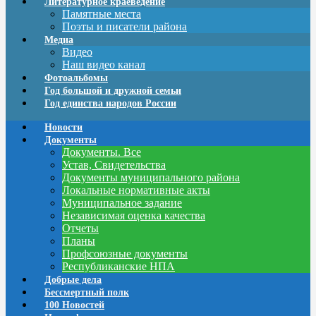
Литературное краеведение
Памятные места
Поэты и писатели района
Медиа
Видео
Наш видео канал
Фотоальбомы
Год большой и дружной семьи
Год единства народов России
Новости
Документы
Документы. Все
Устав, Свидетельства
Документы муниципального района
Локальные нормативные акты
Муниципальное задание
Независимая оценка качества
Отчеты
Планы
Профсоюзные документы
Республиканские НПА
Добрые дела
Бессмертный полк
100 Новостей