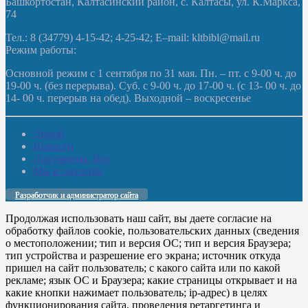
Башкортостан, Калтасинский район, с. Калтасы, ул. К.Маркса,
74
Тел.: 8 (34779) 4-15-42; 4-25-42; E–mail: kltbibl@mail.ru
Режим работы:
Основной режим с 1 сентября по 31 мая. Пн. – пт. с 9-00 ч. до
19-00 ч. (без перерыва). Суб. с 9-00 ч. до 17-00 ч. (с 13- 00 ч. до
14- 00 ч. перерыв на обед). Выходной – воскресенье
Домой
Новости
Документы. Все
Мы в соцсетях
Разработчик и администратор сайта
Продолжая использовать наш сайт, вы даете согласие на
обработку файлов cookie, пользовательских данных (сведения
о местоположении; тип и версия ОС; тип и версия Браузера;
тип устройства и разрешение его экрана; источник откуда
пришел на сайт пользователь; с какого сайта или по какой
рекламе; язык ОС и Браузера; какие страницы открывает и на
какие кнопки нажимает пользователь; ip-адрес) в целях
функционирования сайта, проведения ретаргетинга и