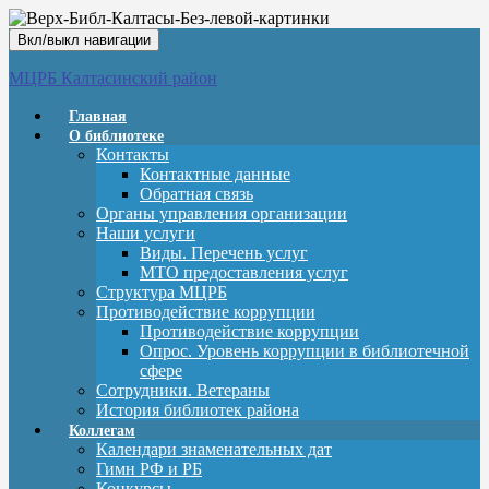
Вкл/выкл навигации
МЦРБ Калтасинский район
Главная
О библиотеке
Контакты
Контактные данные
Обратная связь
Органы управления организации
Наши услуги
Виды. Перечень услуг
МТО предоставления услуг
Структура МЦРБ
Противодействие коррупции
Противодействие коррупции
Опрос. Уровень коррупции в библиотечной
сфере
Сотрудники. Ветераны
История библиотек района
Коллегам
Календари знаменательных дат
Гимн РФ и РБ
Конкурсы