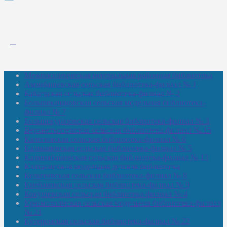
Межпоселенческая центральная районная библиотека
Амзибашевская сельская библиотека-филиал № 1
Бабаевская сельская библиотека-филиал № 2
Большекачаковская сельская модельная библиотека-
филиал № 7
Большекуразовская сельская библиотека-филиал № 3
Верхнетыхтемская сельская библиотека-филиал № 15
Калегинская сельская библиотека-филиал № 6
Калмашевская сельская библиотека-филиал № 5
Калмиябашевская сельская библиотека-филиал № 13
Калтасинская модельная детская библиотека
Кельтеевская сельская библиотека-филиал № 8
Киебаковская сельская библиотека-филиал № 9
Кокушевская сельская библиотека-филиал № 4
Краснохолмская сельская модельная библиотека-филиал
№ 21
Кутеремская сельская библиотека-филиал № 22