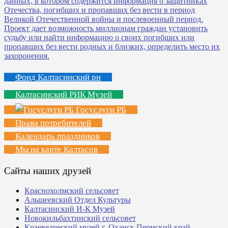
Фонд Калтасинский рн
Калтасинский РИК Музей
Госуслуги РБ
Права потребителей
Календарь праздников
Мы на карте Калтасов
Сайты наших друзей
Краснохолмский сельсовет
Альшеевский Отдел Культуры
Калтасинский И-К Музей
Новокильбахтинский сельсовет
Краеведческий музей г. Оханск Пермский край