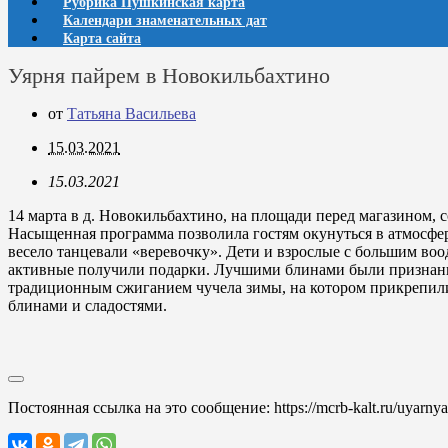
Рубрика Пушкинская карта
Календари знаменательных дат
Карта сайта
Уярня пайрем в Новокильбахтино
от
Татьяна Васильева
15.03.2021
15.03.2021
14 марта в д. Новокильбахтино, на площади перед магазином, с
Насыщенная программа позволила гостям окунуться в атмосфер
весело танцевали «веревочку». Дети и взрослые с большим во
активные получили подарки. Лучшими блинами были признан
традиционным сжиганием чучела зимы, на котором прикрепили 
блинами и сладостями.
Постоянная ссылка на это сообщение:
https://mcrb-kalt.ru/uyarny