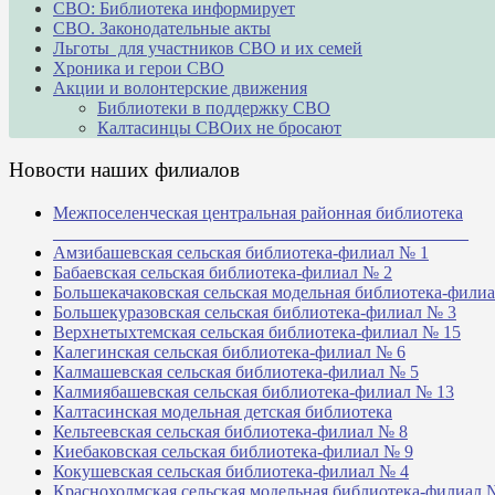
СВО: Библиотека информирует
СВО. Законодательные акты
Льготы для участников СВО и их семей
Хроника и герои СВО
Акции и волонтерские движения
Библиотеки в поддержку СВО
Калтасинцы СВОих не бросают
Новости наших филиалов
Межпоселенческая центральная районная библиотека
_______________________________________________
Амзибашевская сельская библиотека-филиал № 1
Бабаевская сельская библиотека-филиал № 2
Большекачаковская сельская модельная библиотека-фили
Большекуразовская сельская библиотека-филиал № 3
Верхнетыхтемская сельская библиотека-филиал № 15
Калегинская сельская библиотека-филиал № 6
Калмашевская сельская библиотека-филиал № 5
Калмиябашевская сельская библиотека-филиал № 13
Калтасинская модельная детская библиотека
Кельтеевская сельская библиотека-филиал № 8
Киебаковская сельская библиотека-филиал № 9
Кокушевская сельская библиотека-филиал № 4
Краснохолмская сельская модельная библиотека-филиал 