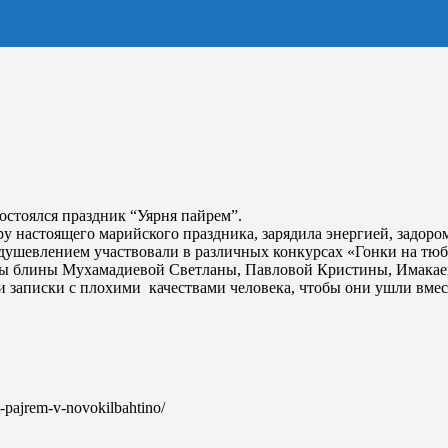
остоялся праздник “Уярня пайрем”.
у настоящего марийского праздника, зарядила энергией, задоро
одушевлением участвовали в различных конкурсах «Гонки на тю
ы блины Мухамадиевой Светланы, Павловой Кристины, Имакаев
записки с плохими качествами человека, чтобы они ушли вмест
a-pajrem-v-novokilbahtino/