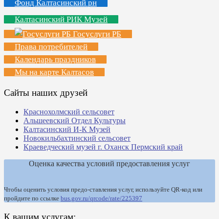
Фонд Калтасинский рн
Калтасинский РИК Музей
Госуслуги РБ
Права потребителей
Календарь праздников
Мы на карте Калтасов
Сайты наших друзей
Краснохолмский сельсовет
Альшеевский Отдел Культуры
Калтасинский И-К Музей
Новокильбахтинский сельсовет
Краеведческий музей г. Оханск Пермский край
Оценка качества условий предоставления услуг
Чтобы оценить условия предо-ставления услуг, используйте QR-код или
пройдите по ссылке
bus.gov.ru/qrcode/rate/225397
К вашим услугам: