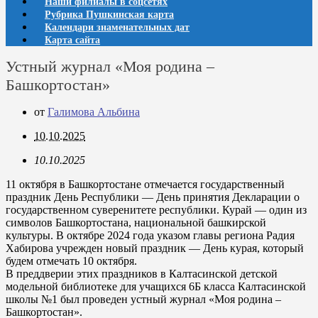
Наши филиалы в соцсетях
Рубрика Пушкинская карта
Календари знаменательных дат
Карта сайта
Устный журнал «Моя родина –
Башкортостан»
от
Галимова Альбина
10.10.2025
10.10.2025
11 октября в Башкортостане отмечается государственный
праздник День Республики — День принятия Декларации о
государственном суверенитете республики. Курай — один из
символов Башкортостана, национальной башкирской
культуры. В октябре 2024 года указом главы региона Радия
Хабирова учрежден новый праздник — День курая, который
будем отмечать 10 октября.
В преддверии этих праздников в Калтасинской детской
модельной библиотеке для учащихся 6Б класса Калтасинской
школы №1 был проведен устный журнал «Моя родина –
Башкортостан».