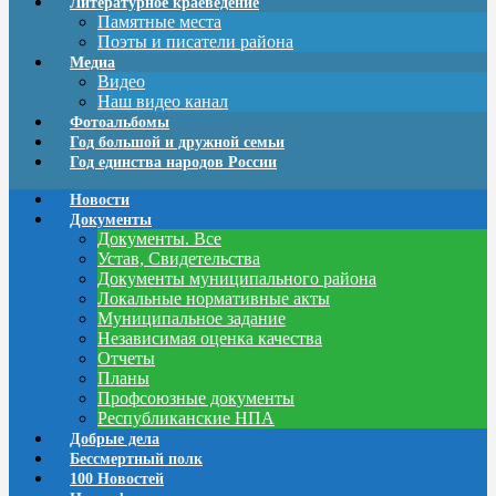
Литературное краеведение
Памятные места
Поэты и писатели района
Медиа
Видео
Наш видео канал
Фотоальбомы
Год большой и дружной семьи
Год единства народов России
Новости
Документы
Документы. Все
Устав, Свидетельства
Документы муниципального района
Локальные нормативные акты
Муниципальное задание
Независимая оценка качества
Отчеты
Планы
Профсоюзные документы
Республиканские НПА
Добрые дела
Бессмертный полк
100 Новостей