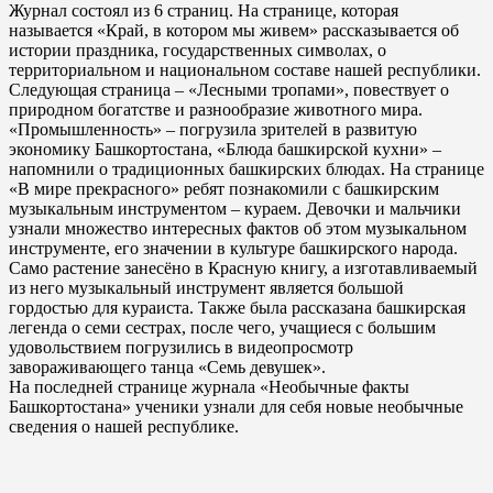
Журнал состоял из 6 страниц. На странице, которая
называется «Край, в котором мы живем» рассказывается об
истории праздника, государственных символах, о
территориальном и национальном составе нашей республики.
Следующая страница – «Лесными тропами», повествует о
природном богатстве и разнообразие животного мира.
«Промышленность» – погрузила зрителей в развитую
экономику Башкортостана, «Блюда башкирской кухни» –
напомнили о традиционных башкирских блюдах. На странице
«В мире прекрасного» ребят познакомили с башкирским
музыкальным инструментом – кураем. Девочки и мальчики
узнали множество интересных фактов об этом музыкальном
инструменте, его значении в культуре башкирского народа.
Само растение занесёно в Красную книгу, а изготавливаемый
из него музыкальный инструмент является большой
гордостью для кураиста. Также была рассказана башкирская
легенда о семи сестрах, после чего, учащиеся с большим
удовольствием погрузились в видеопросмотр
завораживающего танца «Семь девушек».
На последней странице журнала «Необычные факты
Башкортостана» ученики узнали для себя новые необычные
сведения о нашей республике.