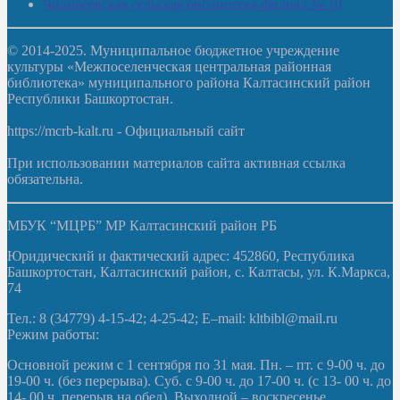
Чилибеевская сельская библиотека-филиал № 10
© 2014-2025. Муниципальное бюджетное учреждение
культуры «Межпоселенческая центральная районная
библиотека» муниципального района Калтасинский район
Республики Башкортостан.
https://mcrb-kalt.ru - Официальный сайт
При использовании материалов сайта активная ссылка
обязательна.
МБУК “МЦРБ” МР Калтасинский район РБ
Юридический и фактический адрес: 452860, Республика
Башкортостан, Калтасинский район, с. Калтасы, ул. К.Маркса,
74
Тел.: 8 (34779) 4-15-42; 4-25-42; E–mail: kltbibl@mail.ru
Режим работы:
Основной режим с 1 сентября по 31 мая. Пн. – пт. с 9-00 ч. до
19-00 ч. (без перерыва). Суб. с 9-00 ч. до 17-00 ч. (с 13- 00 ч. до
14- 00 ч. перерыв на обед). Выходной – воскресенье