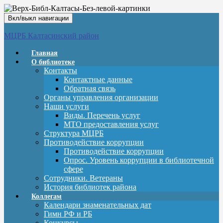
Вкл/выкл навигации
МЦРБ Калтасинский район
Главная
О библиотеке
Контакты
Контактные данные
Обратная связь
Органы управления организации
Наши услуги
Виды. Перечень услуг
МТО предоставления услуг
Структура МЦРБ
Противодействие коррупции
Противодействие коррупции
Опрос. Уровень коррупции в библиотечной
сфере
Сотрудники. Ветераны
История библиотек района
Коллегам
Календари знаменательных дат
Гимн РФ и РБ
Конкурсы