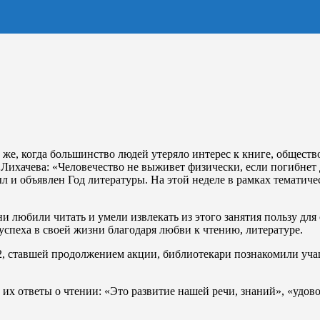
же, когда большинство людей утеряло интерес к книге, общество
 Лихачева: «Человечество не выживет физически, если погибнет
л и объявлен Год литературы. На этой неделе в рамках тематич
и любили читать и умели извлекать из этого занятия пользу дл
успеха в своей жизни благодаря любви к чтению, литературе.
ставшей продолжением акции, библиотекари познакомили учащих
 их ответы о чтении: «Это развитие нашей речи, знаний», «удов