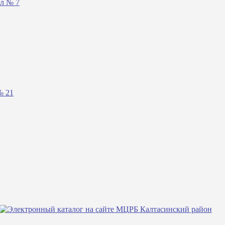
ал № 7
№ 21