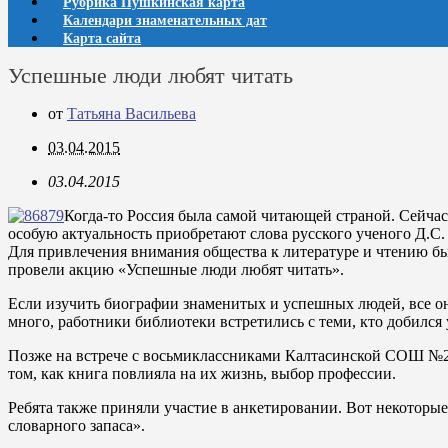
Рубрика Пушкинская карта
Календари знаменательных дат
Карта сайта
Успешные люди любят читать
от
Татьяна Васильева
03.04.2015
03.04.2015
Когда-то Россия была самой читающей страной. Сейчас 
особую актуальность приобретают слова русского ученого Д.С.
Для привлечения внимания общества к литературе и чтению бы
провели акцию «Успешные люди любят читать».
Если изучить биографии знаменитых и успешных людей, все он
много, работники библиотеки встретились с теми, кто добился 
Позже на встрече с восьмиклассниками Калтасинской СОШ №2, 
том, как книга повлияла на их жизнь, выбор профессии.
Ребята также приняли участие в анкетировании. Вот некоторые
словарного запаса».