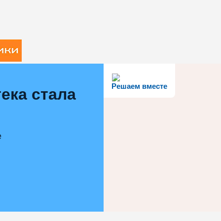
Решаем вместе
ека стала
е