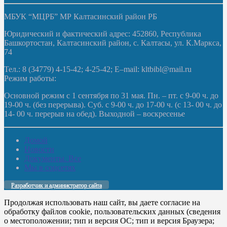
МБУК “МЦРБ” МР Калтасинский район РБ
Юридический и фактический адрес: 452860, Республика
Башкортостан, Калтасинский район, с. Калтасы, ул. К.Маркса,
74
Тел.: 8 (34779) 4-15-42; 4-25-42; E–mail: kltbibl@mail.ru
Режим работы:
Основной режим с 1 сентября по 31 мая. Пн. – пт. с 9-00 ч. до
19-00 ч. (без перерыва). Суб. с 9-00 ч. до 17-00 ч. (с 13- 00 ч. до
14- 00 ч. перерыв на обед). Выходной – воскресенье
Домой
Новости
Документы. Все
Мы в соцсетях
Разработчик и администратор сайта
Продолжая использовать наш сайт, вы даете согласие на
обработку файлов cookie, пользовательских данных (сведения
о местоположении; тип и версия ОС; тип и версия Браузера;