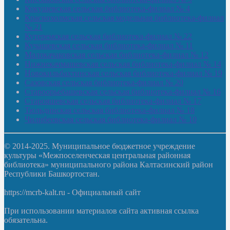
Кокушевская сельская библиотека-филиал № 4
Краснохолмская сельская модельная библиотека-филиал
№ 21
Кутеремская сельская библиотека-филиал № 22
Кучашевская сельская библиотека-филиал № 11
Малокачаковская сельская библиотека-филиал № 12
Нижнекачмашевская сельская библиотека-филиал № 14
Новокильбахтинская сельская библиотека-филиал № 19
Сазовская сельская библиотека-филиал № 20
Староорьебашевская сельская библиотека-филиал № 16
Старояшевская сельская библиотека-филиал № 17
Тюльдинская сельская библиотека-филиал № 18
Чилибеевская сельская библиотека-филиал № 10
© 2014-2025. Муниципальное бюджетное учреждение
культуры «Межпоселенческая центральная районная
библиотека» муниципального района Калтасинский район
Республики Башкортостан.
https://mcrb-kalt.ru - Официальный сайт
При использовании материалов сайта активная ссылка
обязательна.