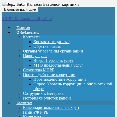
Вкл/выкл навигации
МЦРБ Калтасинский район
Главная
О библиотеке
Контакты
Контактные данные
Обратная связь
Органы управления организации
Наши услуги
Виды. Перечень услуг
МТО предоставления услуг
Структура МЦРБ
Противодействие коррупции
Противодействие коррупции
Опрос. Уровень коррупции в библиотечной
сфере
Сотрудники. Ветераны
История библиотек района
Коллегам
Календари знаменательных дат
Гимн РФ и РБ
Конкурсы