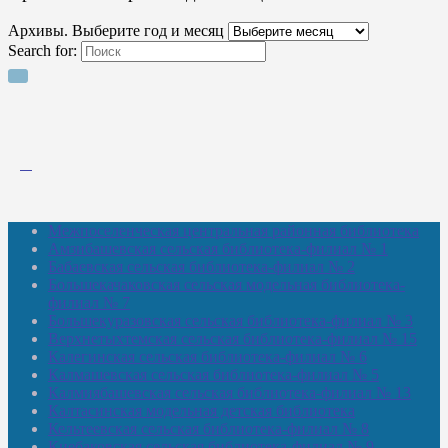
Архивы. Выберите год и месяц
Search for:
Межпоселенческая центральная районная библиотека
Амзибашевская сельская библиотека-филиал № 1
Бабаевская сельская библиотека-филиал № 2
Большекачаковская сельская модельная библиотека-
филиал № 7
Большекуразовская сельская библиотека-филиал № 3
Верхнетыхтемская сельская библиотека-филиал № 15
Калегинская сельская библиотека-филиал № 6
Калмашевская сельская библиотека-филиал № 5
Калмиябашевская сельская библиотека-филиал № 13
Калтасинская модельная детская библиотека
Кельтеевская сельская библиотека-филиал № 8
Киебаковская сельская библиотека-филиал № 9