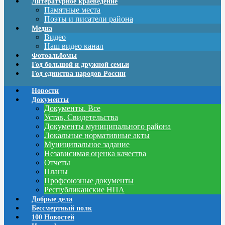
Литературное краеведение
Памятные места
Поэты и писатели района
Медиа
Видео
Наш видео канал
Фотоальбомы
Год большой и дружной семьи
Год единства народов России
Новости
Документы
Документы. Все
Устав, Свидетельства
Документы муниципального района
Локальные нормативные акты
Муниципальное задание
Независимая оценка качества
Отчеты
Планы
Профсоюзные документы
Республиканские НПА
Добрые дела
Бессмертный полк
100 Новостей