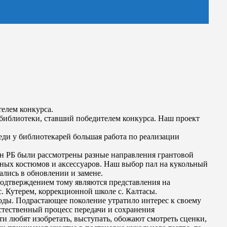
елем конкурса.
 библиотеки, ставший победителем конкурса. Наш проект
еди у библиотекарей большая работа по реализации
н РБ были рассмотрены разные направления грантовой
ьных костюмов и аксессуаров. Наш выбор пал на кукольный
ались в обновлении и замене.
Подтверждением тому являются представления на
. Кутерем, коррекционной школе с. Калтасы.
ды. Подрастающее поколение утратило интерес к своему
стественный процесс передачи и сохранения
ти любят изобретать, выступать, обожают смотреть сценки,