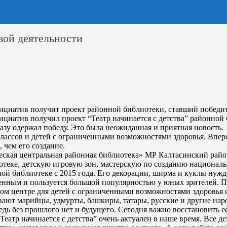
вой деятельности
ициатив получит проект районной библиотеки, ставший победит
циатив получил проект “Театр начинается с детства” районной
разу одержал победу. Это была неожиданная и приятная новость.
лассов и детей с ограниченными возможностями здоровья. Впер
, чем его создание.
ская центральная районная библиотека» МР Калтасинский райо
иотеке, детскую игровую зон, мастерскую по созданию национал
ой библиотеке с 2015 года. Его декорации, ширма и куклы нужд
венным и пользуется большой популярностью у юных зрителей. 
м центре для детей с ограниченными возможностями здоровья с
ют марийцы, удмурты, башкиры, татары, русские и другие наро
дь без прошлого нет и будущего. Сегодня важно восстановить е
атр начинается с детства” очень актуален в наше время. Все де