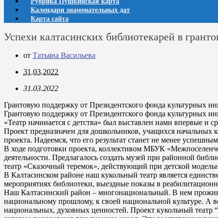
Рубрика Пушкинская карта
Календари знаменательных дат
Карта сайта
Успехи калтасинских библиотекарей в гранто
от
Татьяна Васильева
31.03.2022
31.03.2022
Грантовую поддержку от Президентского фонда культурных ин
Грантовую поддержку от Президентского фонда культурных ини
«Театр начинается с детства» был выставлен нами впервые и с
Проект предназначен для дошкольников, учащихся начальных к
проекта. Надеемся, что его результат станет не менее успешным
В ходе подготовки проекта, коллективом МБУК «Межпоселенче
деятельности. Предлагалось создать музей при районной библ
театр «Сказочный теремок», действующий при детской модельн
В Калтасинском районе наш кукольный театр является единст
мероприятиях библиотеки, выездные показы в реабилитационно
Наш Калтасинский район – многонациональный. В нем прожива
национальному прошлому, к своей национальной культуре. А ве
национальных, духовных ценностей. Проект кукольный театр “Те