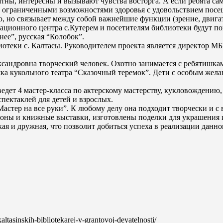
ны, интересны и вызывают чувства восторга. А если ребята сам
 с ограниченными возможностями здоровья с удовольствием посещ
ию, но связывает между собой важнейшие функции (зрение, двиг
тационного центра с.Кутерем и посетителям библиотеки будут по
нее”, русская “Колобок”.
лиотеки с. Калтасы. Руководителем проекта является директор 
сандровна творческий человек. Охотно занимается с ребятишкам
ужка кукольного театра “Сказочный теремок”. Дети с особым жел
едет 4 мастер-класса по актерскому мастерству, кукловождению
пектаклей для детей и взрослых.
астер на все руки”. К любому делу она подходит творчески и с 
зоны и книжные выставки, изготовлены поделки для украшения 
ая и дружная, что позволит добиться успеха в реализации данн
kaltasinskih-bibliotekarej-v-grantovoj-deyatelnosti/