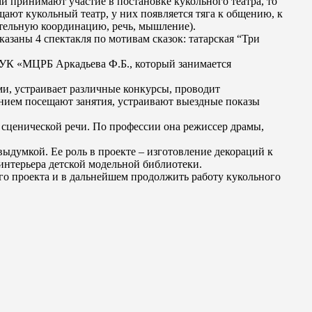
и принимают участие в постановке кукольного театра, то
ают кукольный театр, у них появляется тяга к общению, к
ательную координацию, речь, мышление).
казаны 4 спектакля по мотивам сказок: татарская “Три
МБУК «МЦРБ Аркадьева Ф.Б., который занимается
и, устраивает различные конкурсы, проводит
анием посещают занятия, устраивают выездные показы
, сценической речи. По профессии она режиссер драмы,
выдумкой. Ее роль в проекте – изготовление декораций к
интерьера детской модельной библиотеки.
ого проекта и в дальнейшем продолжить работу кукольного