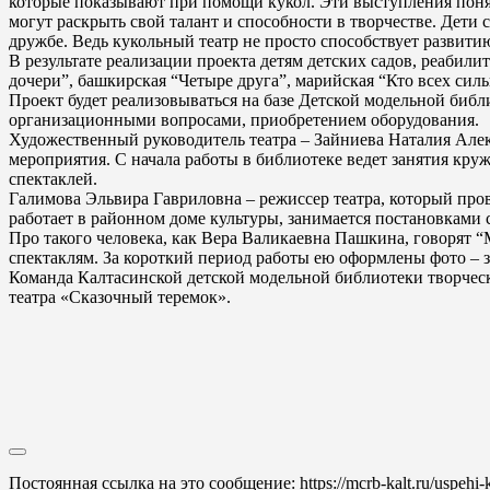
которые показывают при помощи кукол. Эти выступления понят
могут раскрыть свой талант и способности в творчестве. Дети
дружбе. Ведь кукольный театр не просто способствует развит
В результате реализации проекта детям детских садов, реабили
дочери”, башкирская “Четыре друга”, марийская “Кто всех силь
Проект будет реализовываться на базе Детской модельной биб
организационными вопросами, приобретением оборудования.
Художественный руководитель театра – Зайниева Наталия Алек
мероприятия. С начала работы в библиотеке ведет занятия кр
спектаклей.
Галимова Эльвира Гавриловна – режиссер театра, который пров
работает в районном доме культуры, занимается постановками с
Про такого человека, как Вера Валикаевна Пашкина, говорят “М
спектаклям. За короткий период работы ею оформлены фото – 
Команда Калтасинской детской модельной библиотеки творческ
театра «Сказочный теремок».
Постоянная ссылка на это сообщение:
https://mcrb-kalt.ru/uspehi-