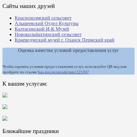
Сайты наших друзей
Краснохолмский сельсовет
Альшеевский Отдел Культуры
Калтасинский И-К Музей
Новокильбахтинский сельсовет
Краеведческий музей г. Оханск Пермский край
Оценка качества условий предоставления услуг
Чтобы оценить условия предо-ставления услуг, используйте QR-код или
пройдите по ссылке
bus.gov.ru/qrcode/rate/225397
К вашим услугам:
Ближайшие праздники