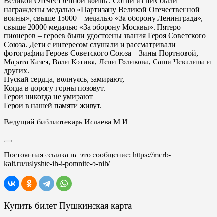
Великой Отечественной войны. Сотни из них были
награждены медалью «Партизану Великой Отечественной
войны», свыше 15000 – медалью «За оборону Ленинграда»,
свыше 20000 медалью «За оборону Москвы». Пятеро
пионеров – героев были удостоены звания Героя Советского
Союза. Дети с интересом слушали и рассматривали
фотографии Героев Советского Союза – Зины Портновой,
Марата Казея, Вали Котика, Лени Голикова, Саши Чекалина и
других.
Пускай сердца, волнуясь, замирают,
Когда в дорогу горны позовут.
Герои никогда не умирают,
Герои в нашей памяти живут.
Ведущий библиотекарь Ислаева М.И.
Постоянная ссылка на это сообщение:
https://mcrb-
kalt.ru/uslyshte-ih-i-pomnite-o-nih/
Купить билет Пушкинская карта