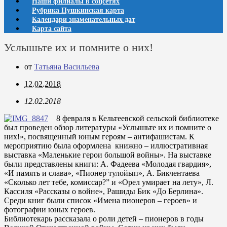
Наши филиалы в соцсетях
Рубрика Пушкинская карта
Календари знаменательных дат
Карта сайта
Услышьте их и помните о них!
от
Татьяна Васильева
12.02.2018
12.02.2018
8 февраля в Кельтеевской сельской библиотеке
был проведен обзор литературы «Услышьте их и помните о
них!», посвященный юным героям – антифашистам. К
мероприятию была оформлена книжно – иллюстративная
выставка «Маленькие герои большой войны». На выставке
были представлены книги: А. Фадеева «Молодая гвардия»,
«И память и слава», «Пионер тулойып», А. Бикчентаева
«Сколько лет тебе, комиссар?” и «Орел умирает на лету», Л.
Кассиля «Рассказы о войне», Рашиды Бик «До Берлина».
Среди книг были список «Имена пионеров – героев» и
фотографии юных героев.
Библиотекарь рассказала о роли детей – пионеров в годы