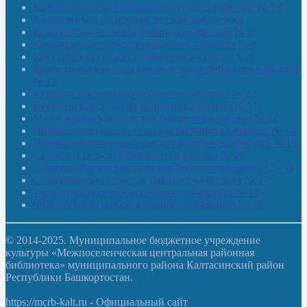
Калмиябашевская сельская библиотека-филиал № 13
Калтасинская модельная детская библиотека
Кельтеевская сельская библиотека-филиал № 8
Киебаковская сельская библиотека-филиал № 9
Кокушевская сельская библиотека-филиал № 4
Краснохолмская сельская модельная библиотека-филиал
№ 21
Кутеремская сельская библиотека-филиал № 22
Кучашевская сельская библиотека-филиал № 11
Малокачаковская сельская библиотека-филиал № 12
Нижнекачмашевская сельская библиотека-филиал № 14
Новокильбахтинская сельская библиотека-филиал № 19
Сазовская сельская библиотека-филиал № 20
Староорьебашевская сельская библиотека-филиал № 16
Старояшевская сельская библиотека-филиал № 17
Тюльдинская сельская библиотека-филиал № 18
Чилибеевская сельская библиотека-филиал № 10
© 2014-2025. Муниципальное бюджетное учреждение
культуры «Межпоселенческая центральная районная
библиотека» муниципального района Калтасинский район
Республики Башкортостан.
https://mcrb-kalt.ru - Официальный сайт