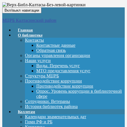
Вкл/выкл навигации
МЦРБ Калтасинский район
Главная
О библиотеке
Контакты
Контактные данные
Обратная связь
Органы управления организации
Наши услуги
Виды. Перечень услуг
МТО предоставления услуг
Структура МЦРБ
Противодействие коррупции
Противодействие коррупции
Опрос. Уровень коррупции в библиотечной
сфере
Сотрудники. Ветераны
История библиотек района
Коллегам
Календари знаменательных дат
Гимн РФ и РБ
Конкурсы