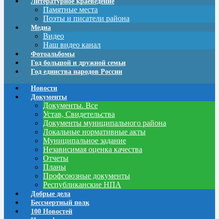
Литературное краеведение
Памятные места
Поэты и писатели района
Медиа
Видео
Наш видео канал
Фотоальбомы
Год большой и дружной семьи
Год единства народов России
Новости
Документы
Документы. Все
Устав, Свидетельства
Документы муниципального района
Локальные нормативные акты
Муниципальное задание
Независимая оценка качества
Отчеты
Планы
Профсоюзные документы
Республиканские НПА
Добрые дела
Бессмертный полк
100 Новостей