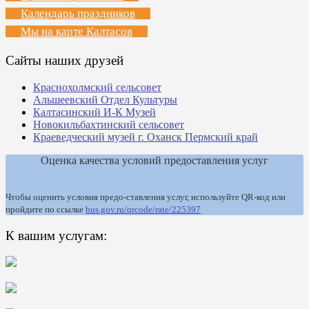
Календарь праздников
Мы на карте Калтасов
Сайты наших друзей
Краснохолмский сельсовет
Альшеевский Отдел Культуры
Калтасинский И-К Музей
Новокильбахтинский сельсовет
Краеведческий музей г. Оханск Пермский край
Оценка качества условий предоставления услуг
Чтобы оценить условия предо-ставления услуг, используйте QR-код или
пройдите по ссылке
bus.gov.ru/qrcode/rate/225397
К вашим услугам: