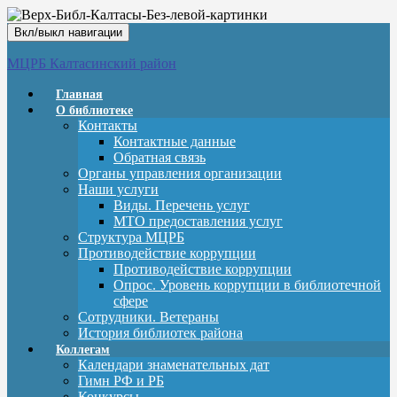
Вкл/выкл навигации
МЦРБ Калтасинский район
Главная
О библиотеке
Контакты
Контактные данные
Обратная связь
Органы управления организации
Наши услуги
Виды. Перечень услуг
МТО предоставления услуг
Структура МЦРБ
Противодействие коррупции
Противодействие коррупции
Опрос. Уровень коррупции в библиотечной
сфере
Сотрудники. Ветераны
История библиотек района
Коллегам
Календари знаменательных дат
Гимн РФ и РБ
Конкурсы