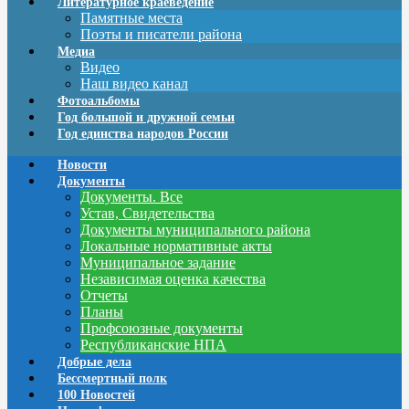
Литературное краеведение
Памятные места
Поэты и писатели района
Медиа
Видео
Наш видео канал
Фотоальбомы
Год большой и дружной семьи
Год единства народов России
Новости
Документы
Документы. Все
Устав, Свидетельства
Документы муниципального района
Локальные нормативные акты
Муниципальное задание
Независимая оценка качества
Отчеты
Планы
Профсоюзные документы
Республиканские НПА
Добрые дела
Бессмертный полк
100 Новостей