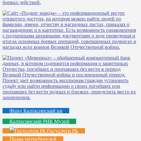
Фонд Калтасинский рн
Калтасинский РИК Музей
Госуслуги РБ
Права потребителей