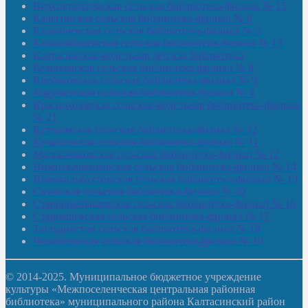
Верхнетыхтемская сельская библиотека-филиал № 15
Калегинская сельская библиотека-филиал № 6
Калмашевская сельская библиотека-филиал № 5
Калмиябашевская сельская библиотека-филиал № 13
Калтасинская модельная детская библиотека
Кельтеевская сельская библиотека-филиал № 8
Киебаковская сельская библиотека-филиал № 9
Кокушевская сельская библиотека-филиал № 4
Краснохолмская сельская модельная библиотека-филиал
№ 21
Кутеремская сельская библиотека-филиал № 22
Кучашевская сельская библиотека-филиал № 11
Малокачаковская сельская библиотека-филиал № 12
Нижнекачмашевская сельская библиотека-филиал № 14
Новокильбахтинская сельская библиотека-филиал № 19
Сазовская сельская библиотека-филиал № 20
Староорьебашевская сельская библиотека-филиал № 16
Старояшевская сельская библиотека-филиал № 17
Тюльдинская сельская библиотека-филиал № 18
Чилибеевская сельская библиотека-филиал № 10
© 2014-2025. Муниципальное бюджетное учреждение
культуры «Межпоселенческая центральная районная
библиотека» муниципального района Калтасинский район