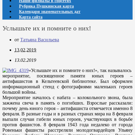
Наши филиалы в соцсетях
Рубрика Пушкинская карта
Календари знаменательных дат
Карта сайта
Услышьте их и помните о них!
от
Татьяна Васильева
13.02.2019
13.02.2019
«Услышьте их и помните о них!», так называлось
мероприятие, посвященное памяти юных героев –
антифашистов в Кельтеевской библиотеке. Был оформлен
информационный стенд с фотографиями маленьких героев
большой войны.
Мероприятие началось с набата – колокольного звона, была
зажжена свеча в память о погибших. Взрослые рассказали:
почему день юного героя – антифашиста отмечается именно 8
февраля. В разные годы и в разных странах мира на 8 февраля
выпали случаи гибели юных героев, участвующих в борьбе
против фашистов. 8 февраля 1943 года недалеко от города
Ровеньки фашисты расстреляли молодогвардейцев Ульяну