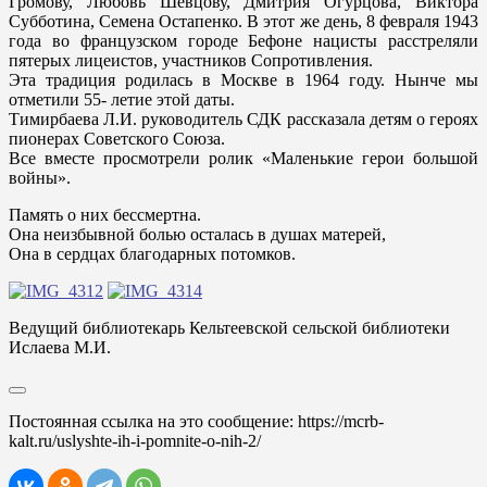
Громову, Любовь Шевцову, Дмитрия Огурцова, Виктора
Субботина, Семена Остапенко. В этот же день, 8 февраля 1943
года во французском городе Бефоне нацисты расстреляли
пятерых лицеистов, участников Сопротивления.
Эта традиция родилась в Москве в 1964 году. Нынче мы
отметили 55- летие этой даты.
Тимирбаева Л.И. руководитель СДК рассказала детям о героях
пионерах Советского Союза.
Все вместе просмотрели ролик «Маленькие герои большой
войны».
Память о них бессмертна.
Она неизбывной болью осталась в душах матерей,
Она в сердцах благодарных потомков.
Ведущий библиотекарь Кельтеевской сельской библиотеки
Ислаева М.И.
Постоянная ссылка на это сообщение:
https://mcrb-
kalt.ru/uslyshte-ih-i-pomnite-o-nih-2/