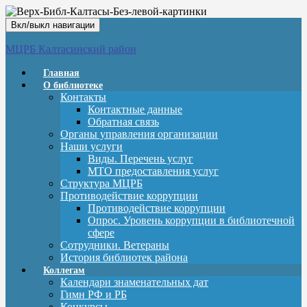
Вкл/выкл навигации
МЦРБ Калтасинский район
Главная
О библиотеке
Контакты
Контактные данные
Обратная связь
Органы управления организации
Наши услуги
Виды. Перечень услуг
МТО предоставления услуг
Структура МЦРБ
Противодействие коррупции
Противодействие коррупции
Опрос. Уровень коррупции в библиотечной
сфере
Сотрудники. Ветераны
История библиотек района
Коллегам
Календари знаменательных дат
Гимн РФ и РБ
Конкурсы