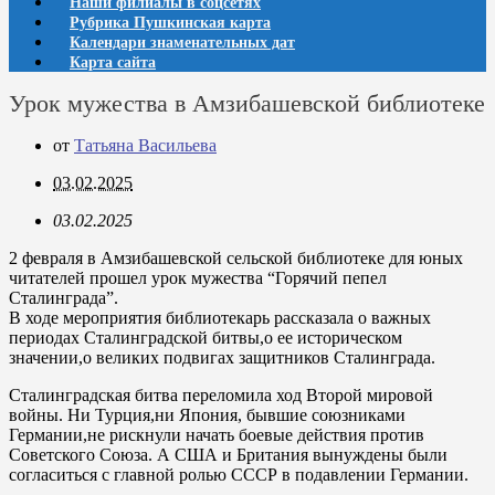
Наши филиалы в соцсетях
Рубрика Пушкинская карта
Календари знаменательных дат
Карта сайта
Урок мужества в Амзибашевской библиотеке
от
Татьяна Васильева
03.02.2025
03.02.2025
2 февраля в Амзибашевской сельской библиотеке для юных
читателей прошел урок мужества “Горячий пепел
Сталинграда”.
В ходе мероприятия библиотекарь рассказала о важных
периодах Сталинградской битвы,о ее историческом
значении,о великих подвигах защитников Сталинграда.
Сталинградская битва переломила ход Второй мировой
войны. Ни Турция,ни Япония, бывшие союзниками
Германии,не рискнули начать боевые действия против
Советского Союза. А США и Британия вынуждены были
согласиться с главной ролью СССР в подавлении Германии.