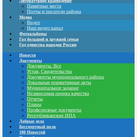
Литературное краеведение
Памятные места
Поэты и писатели района
Медиа
Видео
Наш видео канал
Фотоальбомы
Год большой и дружной семьи
Год единства народов России
Новости
Документы
Документы. Все
Устав, Свидетельства
Документы муниципального района
Локальные нормативные акты
Муниципальное задание
Независимая оценка качества
Отчеты
Планы
Профсоюзные документы
Республиканские НПА
Добрые дела
Бессмертный полк
100 Новостей