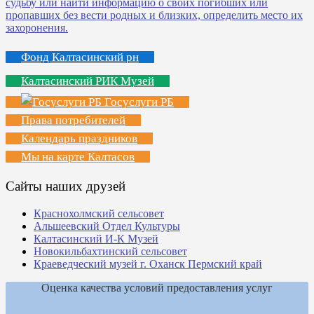
Фонд Калтасинский рн
Калтасинский РИК Музей
Госуслуги РБ
Права потребителей
Календарь праздников
Мы на карте Калтасов
Сайты наших друзей
Краснохолмский сельсовет
Альшеевский Отдел Культуры
Калтасинский И-К Музей
Новокильбахтинский сельсовет
Краеведческий музей г. Оханск Пермский край
Оценка качества условий предоставления услуг