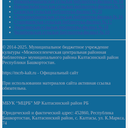
Нижнекачмашевская сельская библиотека-филиал № 14
Новокильбахтинская сельская библиотека-филиал № 19
Сазовская сельская библиотека-филиал № 20
Староорьебашевская сельская библиотека-филиал № 16
Старояшевская сельская библиотека-филиал № 17
Тюльдинская сельская библиотека-филиал № 18
Чилибеевская сельская библиотека-филиал № 10
© 2014-2025. Муниципальное бюджетное учреждение
культуры «Межпоселенческая центральная районная
библиотека» муниципального района Калтасинский район
Республики Башкортостан.
https://mcrb-kalt.ru - Официальный сайт
При использовании материалов сайта активная ссылка
обязательна.
МБУК “МЦРБ” МР Калтасинский район РБ
Юридический и фактический адрес: 452860, Республика
Башкортостан, Калтасинский район, с. Калтасы, ул. К.Маркса,
74