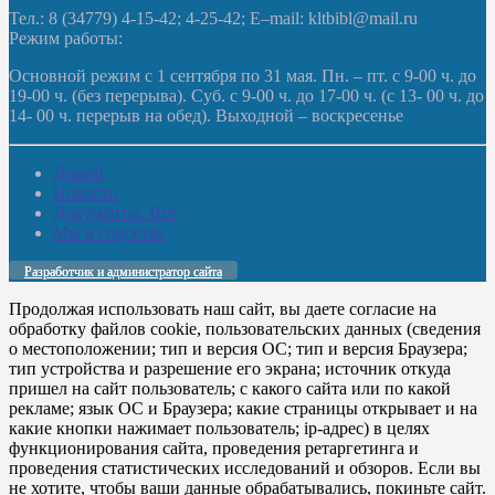
Тел.: 8 (34779) 4-15-42; 4-25-42; E–mail: kltbibl@mail.ru
Режим работы:
Основной режим с 1 сентября по 31 мая. Пн. – пт. с 9-00 ч. до
19-00 ч. (без перерыва). Суб. с 9-00 ч. до 17-00 ч. (с 13- 00 ч. до
14- 00 ч. перерыв на обед). Выходной – воскресенье
Домой
Новости
Документы. Все
Мы в соцсетях
Разработчик и администратор сайта
Продолжая использовать наш сайт, вы даете согласие на
обработку файлов cookie, пользовательских данных (сведения
о местоположении; тип и версия ОС; тип и версия Браузера;
тип устройства и разрешение его экрана; источник откуда
пришел на сайт пользователь; с какого сайта или по какой
рекламе; язык ОС и Браузера; какие страницы открывает и на
какие кнопки нажимает пользователь; ip-адрес) в целях
функционирования сайта, проведения ретаргетинга и
проведения статистических исследований и обзоров. Если вы
не хотите, чтобы ваши данные обрабатывались, покиньте сайт.