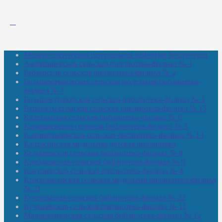
Межпоселенческая центральная районная библиотека
Амзибашевская сельская библиотека-филиал № 1
Бабаевская сельская библиотека-филиал № 2
Большекачаковская сельская модельная библиотека-
филиал № 7
Большекуразовская сельская библиотека-филиал № 3
Верхнетыхтемская сельская библиотека-филиал № 15
Калегинская сельская библиотека-филиал № 6
Калмашевская сельская библиотека-филиал № 5
Калмиябашевская сельская библиотека-филиал № 13
Калтасинская модельная детская библиотека
Кельтеевская сельская библиотека-филиал № 8
Киебаковская сельская библиотека-филиал № 9
Кокушевская сельская библиотека-филиал № 4
Краснохолмская сельская модельная библиотека-филиал
№ 21
Кутеремская сельская библиотека-филиал № 22
Кучашевская сельская библиотека-филиал № 11
Малокачаковская сельская библиотека-филиал № 12