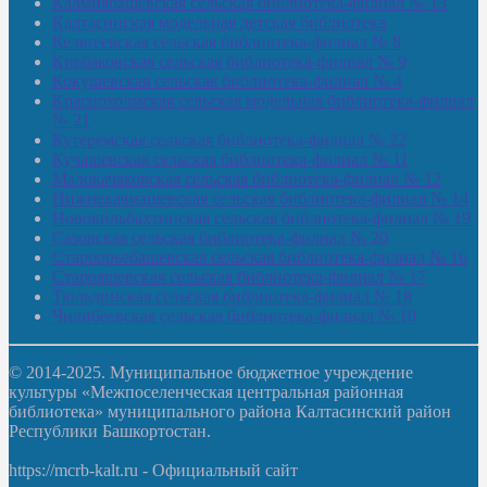
Калмиябашевская сельская библиотека-филиал № 13
Калтасинская модельная детская библиотека
Кельтеевская сельская библиотека-филиал № 8
Киебаковская сельская библиотека-филиал № 9
Кокушевская сельская библиотека-филиал № 4
Краснохолмская сельская модельная библиотека-филиал
№ 21
Кутеремская сельская библиотека-филиал № 22
Кучашевская сельская библиотека-филиал № 11
Малокачаковская сельская библиотека-филиал № 12
Нижнекачмашевская сельская библиотека-филиал № 14
Новокильбахтинская сельская библиотека-филиал № 19
Сазовская сельская библиотека-филиал № 20
Староорьебашевская сельская библиотека-филиал № 16
Старояшевская сельская библиотека-филиал № 17
Тюльдинская сельская библиотека-филиал № 18
Чилибеевская сельская библиотека-филиал № 10
© 2014-2025. Муниципальное бюджетное учреждение
культуры «Межпоселенческая центральная районная
библиотека» муниципального района Калтасинский район
Республики Башкортостан.
https://mcrb-kalt.ru - Официальный сайт