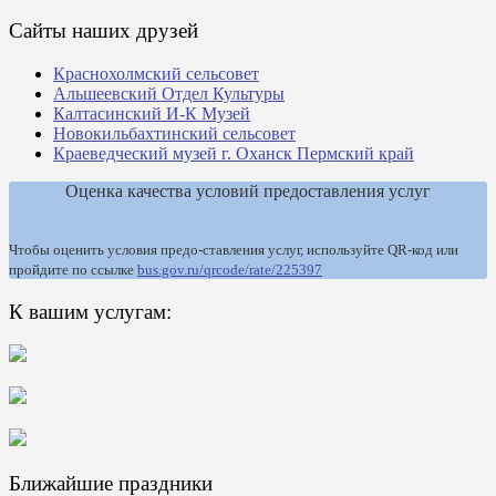
Сайты наших друзей
Краснохолмский сельсовет
Альшеевский Отдел Культуры
Калтасинский И-К Музей
Новокильбахтинский сельсовет
Краеведческий музей г. Оханск Пермский край
Оценка качества условий предоставления услуг
Чтобы оценить условия предо-ставления услуг, используйте QR-код или
пройдите по ссылке
bus.gov.ru/qrcode/rate/225397
К вашим услугам:
Ближайшие праздники