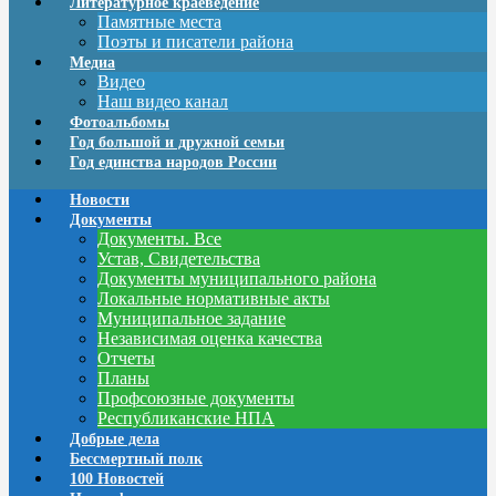
Литературное краеведение
Памятные места
Поэты и писатели района
Медиа
Видео
Наш видео канал
Фотоальбомы
Год большой и дружной семьи
Год единства народов России
Новости
Документы
Документы. Все
Устав, Свидетельства
Документы муниципального района
Локальные нормативные акты
Муниципальное задание
Независимая оценка качества
Отчеты
Планы
Профсоюзные документы
Республиканские НПА
Добрые дела
Бессмертный полк
100 Новостей