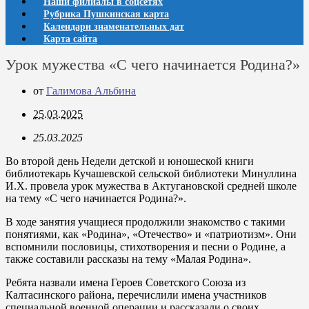
Наши филиалы в соцсетях
Рубрика Пушкинская карта
Календари знаменательных дат
Карта сайта
Урок мужества «С чего начинается Родина?»
от
Галимова Альбина
25.03.2025
25.03.2025
Во второй день Недели детской и юношеской книги
библиотекарь Кучашевской сельской библиотеки Минуллина
И.Х. провела урок мужества в Актугановской средней школе
на тему «С чего начинается Родина?».
В ходе занятия учащиеся продолжили знакомство с такими
понятиями, как «Родина», «Отечество» и «патриотизм». Они
вспомнили пословицы, стихотворения и песни о Родине, а
также составили рассказы на тему «Малая Родина».
Ребята назвали имена Героев Советского Союза из
Калтасинского района, перечислили имена участников
специальной военной операции и рассказали о своих