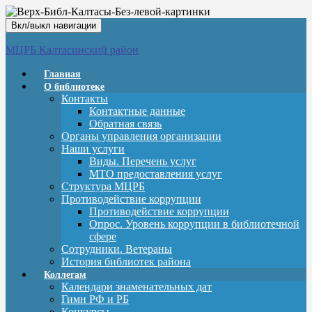
Вкл/выкл навигации
МЦРБ Калтасинский район
Главная
О библиотеке
Контакты
Контактные данные
Обратная связь
Органы управления организации
Наши услуги
Виды. Перечень услуг
МТО предоставления услуг
Структура МЦРБ
Противодействие коррупции
Противодействие коррупции
Опрос. Уровень коррупции в библиотечной
сфере
Сотрудники. Ветераны
История библиотек района
Коллегам
Календари знаменательных дат
Гимн РФ и РБ
Конкурсы